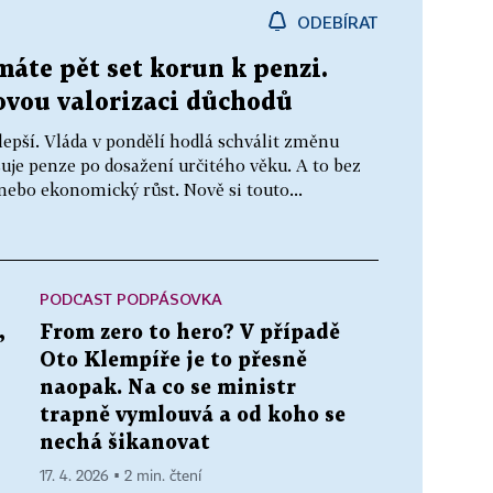
ODEBÍRAT
máte pět set korun k penzi.
kovou valorizaci důchodů
ilepší. Vláda v pondělí hodlá schválit změnu
šuje penze po dosažení určitého věku. A to bez
e nebo ekonomický růst. Nově si touto...
PODCAST PODPÁSOVKA
,
From zero to hero? V případě
Oto Klempíře je to přesně
naopak. Na co se ministr
trapně vymlouvá a od koho se
nechá šikanovat
17. 4. 2026 ▪ 2 min. čtení