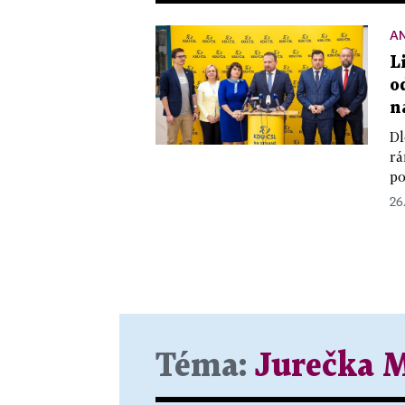
A
L
o
n
Dl
rá
po
26
Téma:
Jurečka 