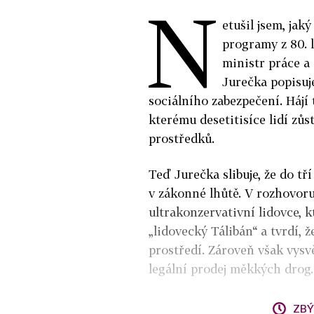
N
etušil jsem, jak
programy z 80. l
ministr práce a
Jurečka popisuj
sociálního zabezpečení. Hájí
kterému desetitisíce lidí zů
prostředků.
Teď Jurečka slibuje, že do t
v zákonné lhůtě. V rozhovoru 
ultrakonzervativní lidovce, k
„lidovecký Tálibán“ a tvrdí,
prostředí. Zároveň však vysv
legální prodej měkkých drog.
ZBÝ