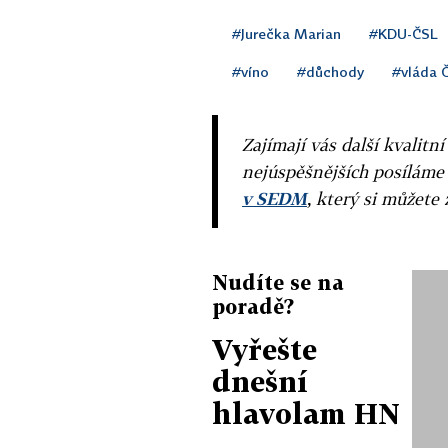
#Jurečka Marian
#KDU-ČSL
#víno
#důchody
#vláda 
Zajímají vás další kvalit
nejúspěšnějších posíláme
v SEDM
, který si můžete 
Nudíte se na
poradě?
Vyřešte
dnešní
hlavolam HN