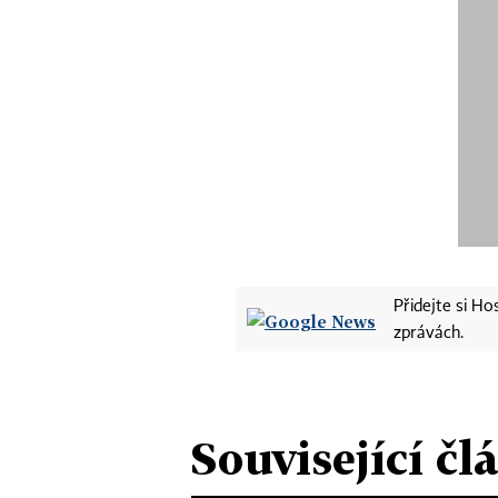
Přidejte si H
zprávách.
Související čl