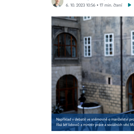
6. 10. 2023 10:56 ▪ 17 min. čtení
Například v debatě ve sněmovně o manželství pro 
říká šéf lidovců a ministr práce a sociálních věcí 