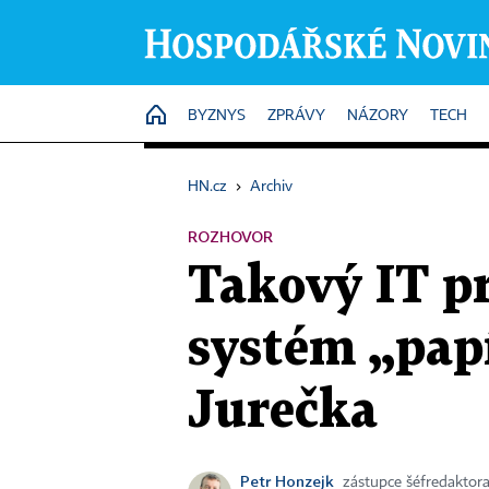
HOME
BYZNYS
ZPRÁVY
NÁZORY
TECH
HN.cz
›
Archiv
ROZHOVOR
Takový IT pr
systém „pap
Jurečka
Petr Honzejk
zástupce šéfredaktor