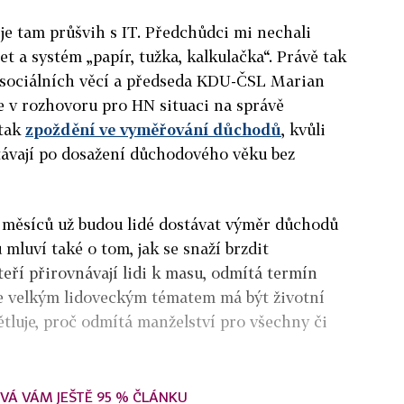
ý je tam průšvih s IT. Předchůdci mi nechali
et a systém „papír, tužka, kalkulačka“. Právě tak
 sociálních věcí a předseda KDU-ČSL Marian
e v rozhovoru pro HN situaci na správě
 tak
zpoždění ve vyměřování důchodů
, kvůli
stávají po dosažení důchodového věku bez
ří měsíců už budou lidé dostávat výměr důchodů
mluví také o tom, jak se snaží brzdit
teří přirovnávají lidi k masu, odmítá termín
 že velkým lidoveckým tématem má být životní
ětluje, proč odmítá manželství pro všechny či
VÁ VÁM JEŠTĚ 95 % ČLÁNKU