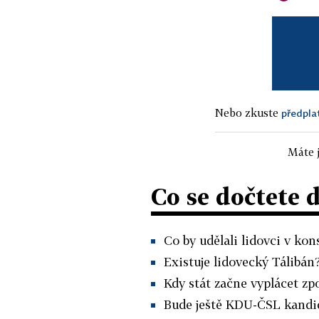
Nebo zkuste
předpla
Máte j
Co se dočtete 
Co by udělali lidovci v ko
Existuje lidovecký Tálibán
Kdy stát začne vyplácet z
Bude ještě KDU-ČSL kandi