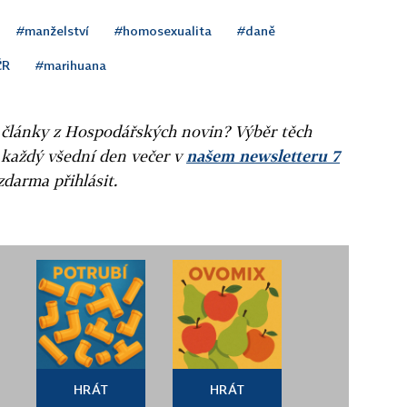
#manželství
#homosexualita
#daně
ČR
#marihuana
ní články z Hospodářských novin? Výběr těch
 každý všední den večer v
našem newsletteru 7
zdarma přihlásit.
HRÁT
HRÁT