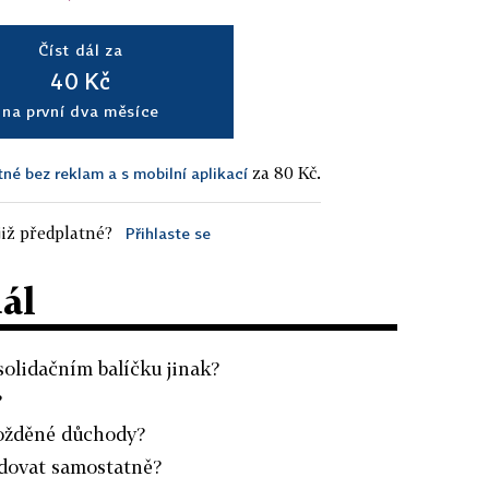
Číst dál za
40 Kč
na první dva měsíce
za 80 Kč.
tné bez reklam a s mobilní aplikací
iž předplatné?
Přihlaste se
dál
nsolidačním balíčku jinak?
?
požděné důchody?
dovat samostatně?