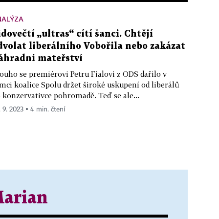
NALÝZA
idovečtí „ultras“ cítí šanci. Chtějí
dvolat liberálního Vobořila nebo zakázat
áhradní mateřství
ouho se premiérovi Petru Fialovi z ODS dařilo v
mci koalice Spolu držet široké uskupení od liberálů
 konzervativce pohromadě. Teď se ale...
. 9. 2023 ▪ 4 min. čtení
Marian