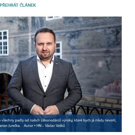
PŘEHRÁT ČLÁNEK
všechny padly od našich zákonodárců výroky, které bych já nikdy nevolil,
Marian Jurečka.
Autor ▪
HN – Václav Vašků