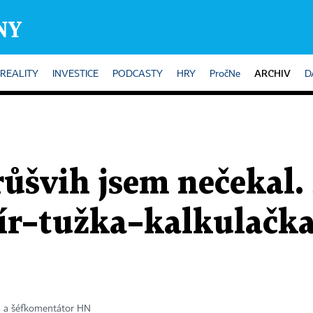
ARCHIV
REALITY
INVESTICE
PODCASTY
HRY
PročNe
D
ůšvih jsem nečekal.
ír–tužka–kalkulačka
a a šéfkomentátor HN