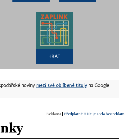
HRÁT
mezi své oblíbené tituly
ospodářské noviny
na Google
|
Předplatné HN+ je zcela bez reklam.
ánky