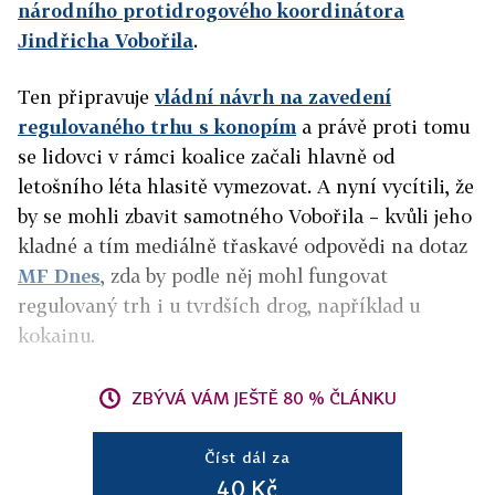
národního protidrogového koordinátora
Jindřicha Vobořila
.
Ten připravuje
vládní návrh na zavedení
regulovaného trhu s konopím
a právě proti tomu
se lidovci v rámci koalice začali hlavně od
letošního léta hlasitě vymezovat. A nyní vycítili, že
by se mohli zbavit samotného Vobořila – kvůli jeho
kladné a tím mediálně třaskavé odpovědi na dotaz
MF Dnes
, zda by podle něj mohl fungovat
regulovaný trh i u tvrdších drog, například u
kokainu.
ZBÝVÁ VÁM JEŠTĚ 80 % ČLÁNKU
Číst dál za
40 Kč