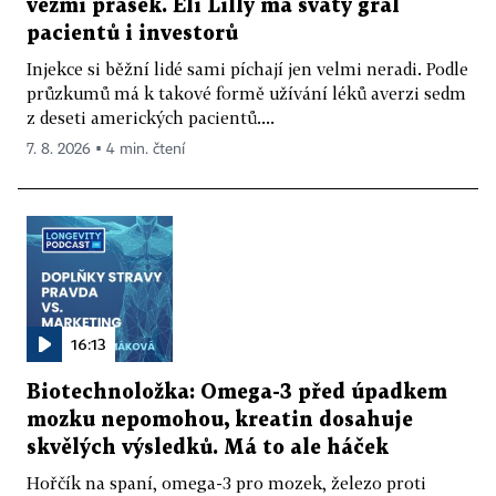
vezmi prášek. Eli Lilly má svatý grál
pacientů i investorů
Injekce si běžní lidé sami píchají jen velmi neradi. Podle
průzkumů má k takové formě užívání léků averzi sedm
z deseti amerických pacientů....
7. 8. 2026 ▪ 4 min. čtení
16:13
Biotechnoložka: Omega-3 před úpadkem
mozku nepomohou, kreatin dosahuje
skvělých výsledků. Má to ale háček
Hořčík na spaní, omega-3 pro mozek, železo proti