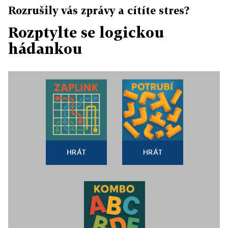
Rozrušily vás zprávy a cítíte stres?
Rozptylte se logickou
hádankou
HRÁT
HRÁT