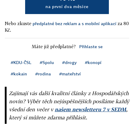
na první dva měsíce
Nebo zkuste
za 80
předplatné bez reklam a s mobilní aplikací
Kč.
Máte již předplatné?
Přihlaste se
#KDU-ČSL
#Spolu
#drogy
#konopí
#kokain
#rodina
#mateřství
Zajímají vás další kvalitní články z Hospodářských
novin? Výběr těch nejúspěšnějších posíláme každý
všední den večer v
našem newsletteru 7 v SEDM
,
který si můžete zdarma přihlásit.