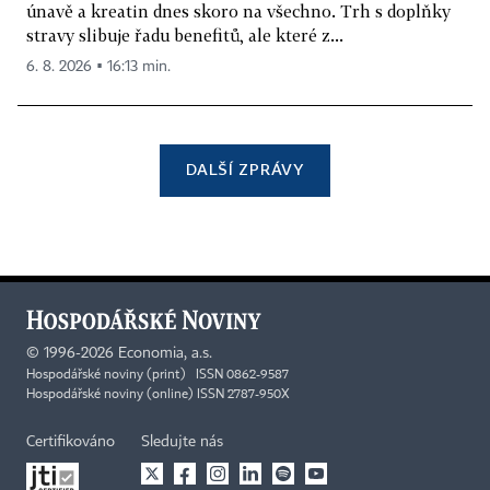
únavě a kreatin dnes skoro na všechno. Trh s doplňky
stravy slibuje řadu benefitů, ale které z...
6. 8. 2026 ▪ 16:13 min.
DALŠÍ ZPRÁVY
©
1996-2026
Economia, a.s.
Hospodářské noviny (print) ISSN 0862-9587
Hospodářské noviny (online) ISSN 2787-950X
Certifikováno
Sledujte nás