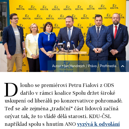
Autor ▪
Jan Handrejch / Právo / Profimedia
D
louho se premiérovi Petru Fialovi z ODS
dařilo v rámci koalice Spolu držet široké
uskupení od liberálů po konzervativce pohromadě.
Teď se ale zejména „tradiční“ část lidovců začíná
ozývat tak, že to vládě dělá starosti. KDU-ČSL
například spolu s hnutím ANO
vyzývá k odvolání