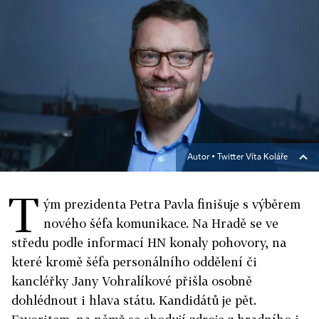
Autor ▪
Twitter Víta Koláře
T
ým prezidenta Petra Pavla finišuje s výběrem
nového šéfa komunikace. Na Hradě se ve
středu podle informací HN konaly pohovory, na
které kromě šéfa personálního oddělení či
kancléřky Jany Vohralíkové přišla osobně
dohlédnout i hlava státu. Kandidátů je pět.