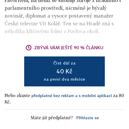
Favoritem, na němž se shodují zdroje z hradního i
parlamentního prostředí, nicméně je bývalý
novinář, diplomat a vysoce postavený manažer
České televize Vít Kolář. Ten se na Hradě zná s
několika klíčovými lidmi z Pavlova okolí.
ZBÝVÁ VÁM JEŠTĚ 90 % ČLÁNKU
Číst dál za
40 Kč
na první dva měsíce
Nebo zkuste
za 80
předplatné bez reklam a s mobilní aplikací
Kč.
Máte již předplatné?
Přihlaste se