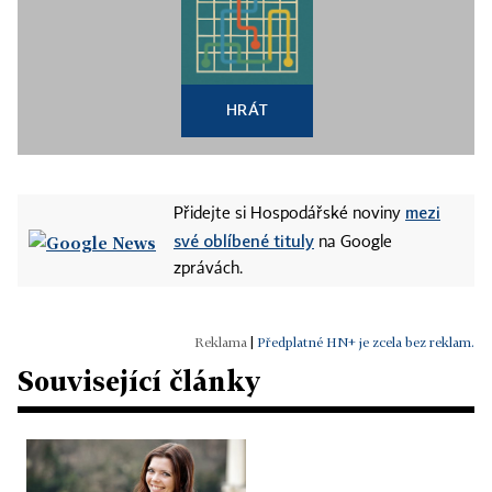
HRÁT
mezi
Přidejte si Hospodářské noviny
své oblíbené tituly
na Google
zprávách.
|
Předplatné HN+ je zcela bez reklam.
Související články