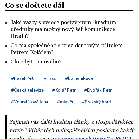
Co se dočtete dál
Jaké vazby s vysoce postavenými hradními
úředníky má možný nový šéf komunikace
Hradu?
Co má společného s prezidentovým přítelem
Petrem Kolářem?
Chce být i mluvčím?
#Pavel Petr
#Hrad
#komunikace
#Česká televize
#Kolář Petr
#Dvořák Petr
#Vohralíková Jana
#mluvčí
#Pražský hrad
Zajímají vás další kvalitní články z Hospodářských
novin? Výběr těch nejúspěšnějších posíláme každý
všední den večer v
našem newsletteru 7 v SEDM
,