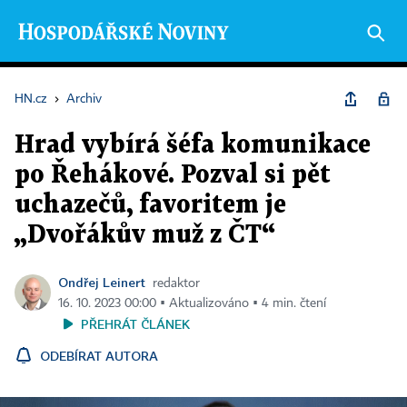
HN.cz
›
Archiv
Hrad vybírá šéfa komunikace
po Řehákové. Pozval si pět
uchazečů, favoritem je
„Dvořákův muž z ČT“
Ondřej Leinert
redaktor
16. 10. 2023 00:00 ▪ Aktualizováno ▪ 4 min. čtení
PŘEHRÁT ČLÁNEK
ODEBÍRAT AUTORA