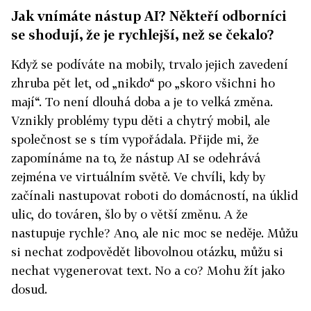
Jak vnímáte nástup AI? Někteří odborníci
se shodují, že je rychlejší, než se čekalo?
Když se podíváte na mobily, trvalo jejich zavedení
zhruba pět let, od „nikdo“ po „skoro všichni ho
mají“. To není dlouhá doba a je to velká změna.
Vznikly problémy typu děti a chytrý mobil, ale
společnost se s tím vypořádala. Přijde mi, že
zapomínáme na to, že nástup AI se odehrává
zejména ve virtuálním světě. Ve chvíli, kdy by
začínali nastupovat roboti do domácností, na úklid
ulic, do továren, šlo by o větší změnu. A že
nastupuje rychle? Ano, ale nic moc se neděje. Můžu
si nechat zodpovědět libovolnou otázku, můžu si
nechat vygenerovat text. No a co? Mohu žít jako
dosud.