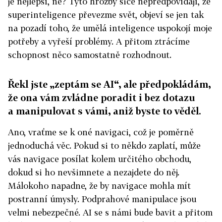
je nejlepší, ne? Tyto hrozby sice nepředpovídají, že
superinteligence převezme svět, objeví se jen tak
na pozadí toho, že umělá inteligence uspokojí moje
potřeby a vyřeší problémy. A přitom ztrácíme
schopnost něco samostatně rozhodnout.
Řekl jste „zeptám se AI“, ale předpokládám,
že ona vám zvládne poradit i bez dotazu
a manipulovat s vámi, aniž byste to věděl.
Ano, vraťme se k oné navigaci, což je poměrně
jednoduchá věc. Pokud si to někdo zaplatí, může
vás navigace posílat kolem určitého obchodu,
dokud si ho nevšimnete a nezajdete do něj.
Málokoho napadne, že by navigace mohla mít
postranní úmysly. Podprahové manipulace jsou
velmi nebezpečné. AI se s námi bude bavit a přitom