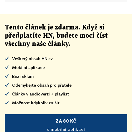
Tento článek
je
zdarma. Když si
předplatíte HN, budete moci číst
všechny naše články
.
Veškerý obsah HN.cz
Mobilní aplikace
Bez reklam
Odemykejte obsah pro přátele
Články v audioverzi + playlist
Možnost kdykoliv zrušit
ZA 80 KČ
s mobilní aplikací