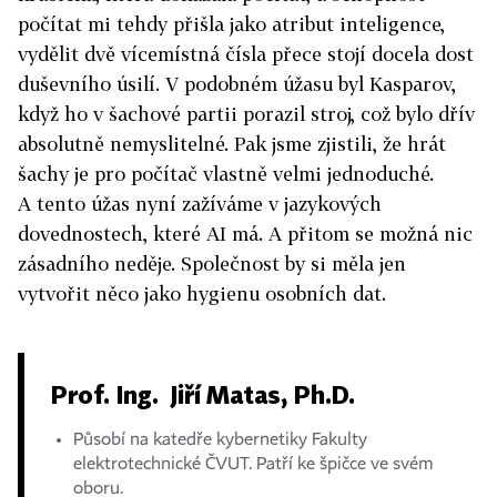
počítat mi tehdy přišla jako atribut inteligence,
vydělit dvě vícemístná čísla přece stojí docela dost
duševního úsilí. V podobném úžasu byl Kasparov,
když ho v šachové partii porazil stroj, což bylo dřív
absolutně nemyslitelné. Pak jsme zjistili, že hrát
šachy je pro počítač vlastně velmi jednoduché.
A tento úžas nyní zažíváme v jazykových
dovednostech, které AI má. A přitom se možná nic
zásadního neděje. Společnost by si měla jen
vytvořit něco jako hygienu osobních dat.
Prof. Ing. Jiří Matas, Ph.D.
Působí na katedře kybernetiky Fakulty
elektrotechnické ČVUT. Patří ke špičce ve svém
oboru.