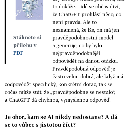
to dokáže. Lidé se občas diví,
že ChatGPT prohlásí něco, co
není pravda. Ale to
neznamená, že lže, on má jen
Stáhněte si
pravděpodobnostní model
přílohu v
a generuje, co by bylo
PDF
nejpravděpodobnější
odpovědět na danou otázku.
Pravděpodobná odpověď je
často velmi dobrá, ale když má
zodpovědět specifický, konkrétní dotaz, tak se
občas může stát, že „pravděpodobné se nestalo“,
a ChatGPT dá chybnou, vymyšlenou odpověď.
Je obor, kam se AI nikdy nedostane? A dá
se to vůbec s jistotou říct?