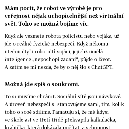
Mám pocit, že robot ve výrobě je pro
veřejnost nějak uchopitelnější než virtuální
svět. Toho se možná bojíme víc.
Když ale vezmete robota policistu nebo vojáka, už
jde o reálné fyzické nebezpečí. Když někomu
utečou čtyři robotičtí vojáci, jejichž umělá
inteligence „nepochopí zadání“, půjde o život.
A zatím se mi nezdá, že by o něj šlo s ChatGPT.
Možná jde spíš o soukromí.
To si musíme chránit. Sociální sítě jsou návykové.
A úroveň nebezpečí si stanovujeme sami, tím, kolik
toho o sobě sdílíme. Pamatuju si, že mě kdysi
ve škole asi ve třetí třídě překvapila kalkulačka,
krabička, která dokázala počítat, a schopnost