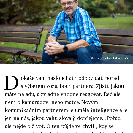
Autor ▪
Lukáš Bíba
D
okáže vám naslouchat i odpovídat, poradí
s výběrem vozu, bot i partnera. Zjistí, jakou
máte náladu, a zvládne vhodně reagovat. Řeč ale
není o kamarádovi nebo matce. Novým
komunikačním partnerem je umělá inteligence a je
jen na nás, jakou váhu slova jí dopřejeme. „Pořád
ale nejde o život. O ten půjde ve chvíli, kdy se