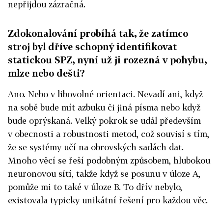
nepřijdou zázračná.
Zdokonalování probíhá tak, že zatímco
stroj byl dříve schopný identifikovat
statickou SPZ, nyní už ji rozezná v pohybu,
mlze nebo dešti?
Ano. Nebo v libovolné orientaci. Nevadí ani, když
na sobě bude mít azbuku či jiná písma nebo když
bude oprýskaná. Velký pokrok se udál především
v obecnosti a robustnosti metod, což souvisí s tím,
že se systémy učí na obrovských sadách dat.
Mnoho věcí se řeší podobným způsobem, hlubokou
neuronovou sítí, takže když se posunu v úloze A,
pomůže mi to také v úloze B. To dřív nebylo,
existovala typicky unikátní řešení pro každou věc.