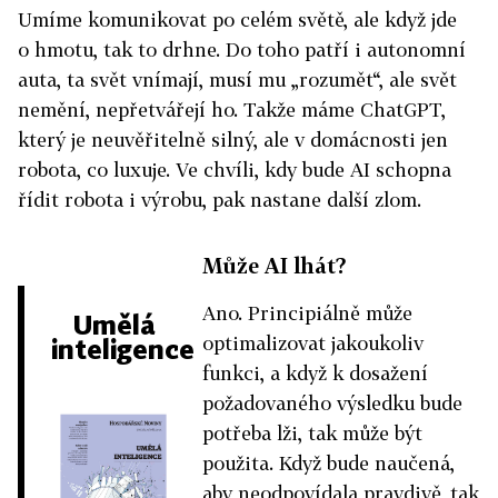
Umíme komunikovat po celém světě, ale když jde
o hmotu, tak to drhne. Do toho patří i autonomní
auta, ta svět vnímají, musí mu „rozumět“, ale svět
nemění, nepřetvářejí ho. Takže máme ChatGPT,
který je neuvěřitelně silný, ale v domácnosti jen
robota, co luxuje. Ve chvíli, kdy bude AI schopna
řídit robota i výrobu, pak nastane další zlom.
Může AI lhát?
Ano. Principiálně může
Umělá
optimalizovat jakoukoliv
inteligence
funkci, a když k dosažení
požadovaného výsledku bude
potřeba lži, tak může být
použita. Když bude naučená,
aby neodpovídala pravdivě, tak