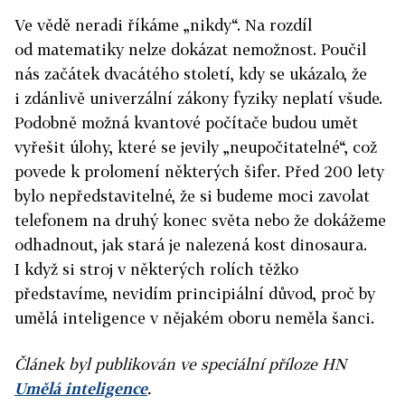
Ve vědě neradi říkáme „nikdy“. Na rozdíl
od matematiky nelze dokázat nemožnost. Poučil
nás začátek dvacátého století, kdy se ukázalo, že
i zdánlivě univerzální zákony fyziky neplatí všude.
Podobně možná kvantové počítače budou umět
vyřešit úlohy, které se jevily „neupočitatelné“, což
povede k prolomení některých šifer. Před 200 lety
bylo nepředstavitelné, že si budeme moci zavolat
telefonem na druhý konec světa nebo že dokážeme
odhadnout, jak stará je nalezená kost dinosaura.
I když si stroj v některých rolích těžko
představíme, nevidím principiální důvod, proč by
umělá inteligence v nějakém oboru neměla šanci.
Článek byl publikován ve speciální příloze HN
Umělá inteligence
.