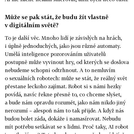
Může se pak stát, že budu žít vlastně
v digitálním světě?
To je další věc. Mnoho lidí je závislých na hrách,
i úplně jednoduchých, jako jsou různé automaty.
Umělá inteligence pozorováním uživatelů
postupně může vyvinout hry, od kterých se doslova
nebudeme schopni odtrhnout. A to nemluvím
o sexuálních robotech: může se stát, že reálný svět
přestane leckoho zajímat. Robot si s námi hezky
povídá, navíc řekne přesně to, co chceme slyšet,
a bude nám opravdu rozumět, jako nám nikdo jiný
nerozumí – alespoň nám to tak přijde. A když nás
budou bolet záda, dokáže i namasírovat. Nebudu
mít potřebu setkávat se s lidmi. Proč taky, AI robot