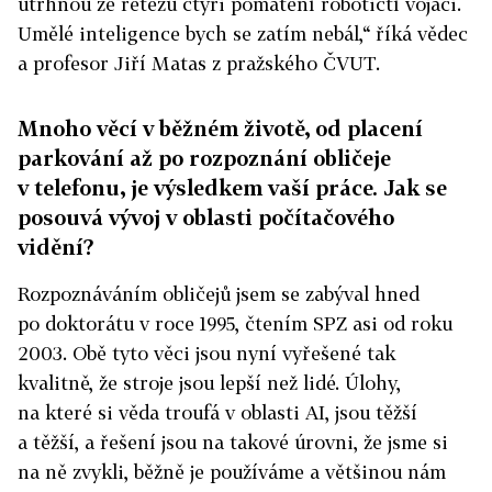
utrhnou ze řetězu čtyři pomatení robotičtí vojáci.
Umělé inteligence bych se zatím nebál,“ říká vědec
a profesor Jiří Matas z pražského ČVUT.
Mnoho věcí v běžném životě, od placení
parkování až po rozpoznání obličeje
v telefonu, je výsledkem vaší práce. Jak se
posouvá vývoj v oblasti počítačového
vidění?
Rozpoznáváním obličejů jsem se zabýval hned
po doktorátu v roce 1995, čtením SPZ asi od roku
2003. Obě tyto věci jsou nyní vyřešené tak
kvalitně, že stroje jsou lepší než lidé. Úlohy,
na které si věda troufá v oblasti AI, jsou těžší
a těžší, a řešení jsou na takové úrovni, že jsme si
na ně zvykli, běžně je používáme a většinou nám