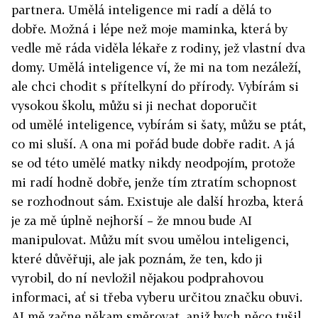
partnera. Umělá inteligence mi radí a dělá to
dobře. Možná i lépe než moje maminka, která by
vedle mě ráda viděla lékaře z rodiny, jež vlastní dva
domy. Umělá inteligence ví, že mi na tom nezáleží,
ale chci chodit s přítelkyní do přírody. Vybírám si
vysokou školu, můžu si ji nechat doporučit
od umělé inteligence, vybírám si šaty, můžu se ptát,
co mi sluší. A ona mi pořád bude dobře radit. A já
se od této umělé matky nikdy neodpojím, protože
mi radí hodně dobře, jenže tím ztratím schopnost
se rozhodnout sám. Existuje ale další hrozba, která
je za mě úplně nejhorší – že mnou bude AI
manipulovat. Můžu mít svou umělou inteligenci,
které důvěřuji, ale jak poznám, že ten, kdo ji
vyrobil, do ní nevložil nějakou podprahovou
informaci, ať si třeba vyberu určitou značku obuvi.
AI mě začne někam směrovat, aniž bych něco tušil.