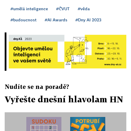
#umělá inteligence
#ČVUT
#věda
#budoucnost
#AI Awards
#Dny AI 2023
Nudíte se na poradě?
Vyřešte dnešní hlavolam HN