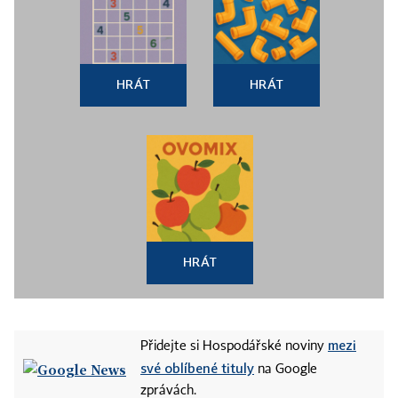
HRÁT
HRÁT
HRÁT
mezi
Přidejte si Hospodářské noviny
své oblíbené tituly
na Google
zprávách.