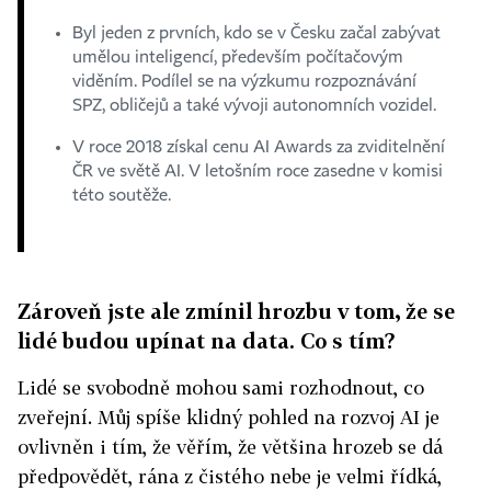
Byl jeden z prvních, kdo se v Česku začal zabývat
umělou inteligencí, především počítačovým
viděním. Podílel se na výzkumu rozpoznávání
SPZ, obličejů a také vývoji autonomních vozidel.
V roce 2018 získal cenu AI Awards za zviditelnění
ČR ve světě AI. V letošním roce zasedne v komisi
této soutěže.
Zároveň jste ale zmínil hrozbu v tom, že se
lidé budou upínat na data. Co s tím?
Lidé se svobodně mohou sami rozhodnout, co
zveřejní. Můj spíše klidný pohled na rozvoj AI je
ovlivněn i tím, že věřím, že většina hrozeb se dá
předpovědět, rána z čistého nebe je velmi řídká,