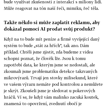
bude využívat zkušenosti z interakcí s miliony lidí.
Může reagovat na tón naší řeči, mimiku, řeč těla.
Takže někdo si může zaplatit reklamu, aby
dokázal pomocí AI prodat svůj produkt?
Když na to bude mít peníze a firmě vyvíjející daný
systém to bude „stát za hřích“, tak ano. Dám
příklad. Chtěli jsme zjistit, zda budeme z videa
schopni poznat, že člověk lže. Jsou k tomu
zapotřebí data, ke kterým jsme se nedostali, ale
zkoumali jsme problematiku detekce takzvaných
mikrovýrazů. Trvají jen stovky milisekund, které
ve vašem výrazu nemáte pod kontrolou a nemůžete
je skrýt. Zkoušeli jsme je sledovat u pokerových
hráčů. Ví se, že když vám malinko zacuká koutek,
znamená to opovržení, zvednutí obočí je