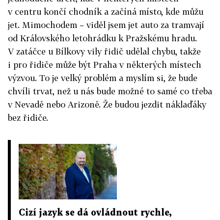
v centru končí chodník a začíná místo, kde můžu
jet. Mimochodem – viděl jsem jet auto za tramvají
od Královského letohrádku k Pražskému hradu.
V zatáčce u Bílkovy vily řidič udělal chybu, takže
i pro řidiče může být Praha v některých místech
výzvou. To je velký problém a myslím si, že bude
chvíli trvat, než u nás bude možné to samé co třeba
v Nevadě nebo Arizoně. Že budou jezdit náklaďáky
bez řidiče.
Cizí jazyk se dá ovládnout rychle,