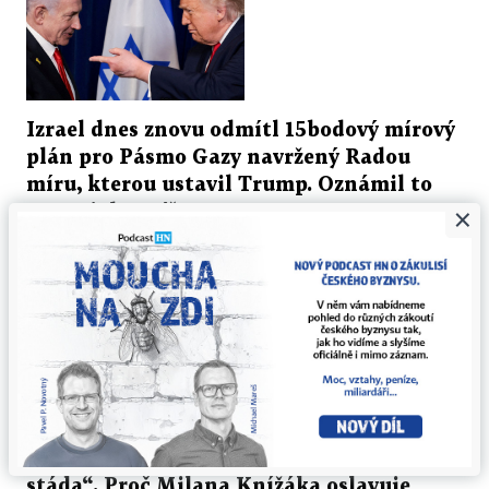
Izrael dnes znovu odmítl 15bodový mírový
plán pro Pásmo Gazy navržený Radou
míru, kterou ustavil Trump. Oznámil to
×
Netanjahu, píše Reuters.
Tel Aviv 9. srpna (ČTK) - Izrael dnes znovu odmítl
15bodový mírový plán pro Pásmo Gazy navržený Radou
míru, kterou ustavil americký prezident...
9. 8. 2026 ▪ 2 min. čtení
PETR HONZEJK
„Prolhaný hlupák v čele nemyslícího
stáda“. Proč Milana Knížáka oslavuje