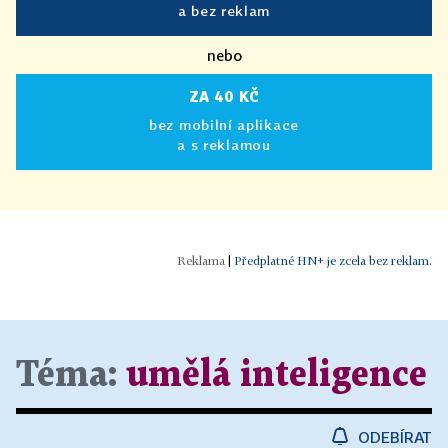
a bez reklam
nebo
ZA 40 KČ
bez mobilní aplikace
a s reklamou
|
Předplatné HN+ je zcela bez reklam.
Téma:
umělá inteligence
ODEBÍRAT