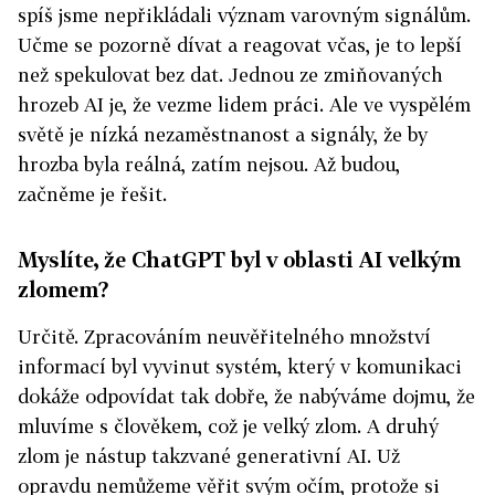
spíš jsme nepřikládali význam varovným signálům.
Učme se pozorně dívat a reagovat včas, je to lepší
než spekulovat bez dat. Jednou ze zmiňovaných
hrozeb AI je, že vezme lidem práci. Ale ve vyspělém
světě je nízká nezaměstnanost a signály, že by
hrozba byla reálná, zatím nejsou. Až budou,
začněme je řešit.
Myslíte, že ChatGPT byl v oblasti AI velkým
zlomem?
Určitě. Zpracováním neuvěřitelného množství
informací byl vyvinut systém, který v komunikaci
dokáže odpovídat tak dobře, že nabýváme dojmu, že
mluvíme s člověkem, což je velký zlom. A druhý
zlom je nástup takzvané generativní AI. Už
opravdu nemůžeme věřit svým očím, protože si