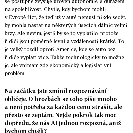
se postupně zvyšuje úroveň autonomie, s důrazem
na spolehlivost. Chvíle, kdy bychom mohli
v Evropě říct, že teď už v autě nemusí nikdo sedět,
by mohla nastat na některých úsecích dálnic velmi
brzy. Ale nevím, jestli by se to vyplatilo, protože
řidiči jsou poměrně levní a vzdálenosti krátké. To
je velký rozdíl oproti Americe, kde se auto bez
řidiče vyplatí více. Takže technologicky to možné
je, ale vnímám zde ekonomický a legislativní
problém.
Na začátku jste zmínil rozpoznávání
obličeje. O hrozbách se toho píše mnoho
a není potřeba za každou cenu strašit, ale
přesto se zeptám. Nejde pokrok tak moc
dopředu, že nás AI jednou rozpozná, aniž
bychom chtěli?