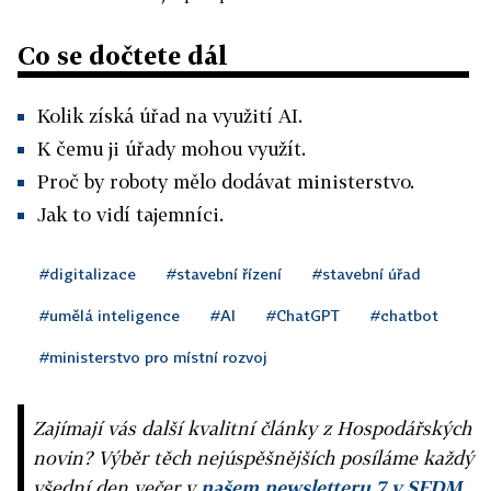
Co se dočtete dál
Kolik získá úřad na využití AI.
K čemu ji úřady mohou využít.
Proč by roboty mělo dodávat ministerstvo.
Jak to vidí tajemníci.
#digitalizace
#stavební řízení
#stavební úřad
#umělá inteligence
#AI
#ChatGPT
#chatbot
#ministerstvo pro místní rozvoj
Zajímají vás další kvalitní články z Hospodářských
novin? Výběr těch nejúspěšnějších posíláme každý
všední den večer v
našem newsletteru 7 v SEDM
,