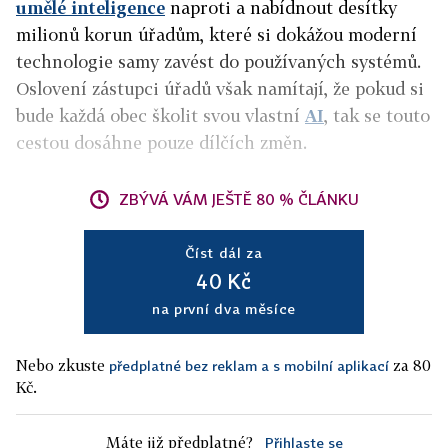
umělé inteligence
naproti a nabídnout desítky
milionů korun úřadům, které si dokážou moderní
technologie samy zavést do používaných systémů.
Oslovení zástupci úřadů však namítají, že pokud si
bude každá obec školit svou vlastní
AI
, tak se touto
cestou dosáhne pouze dílčích změn.
ZBÝVÁ VÁM JEŠTĚ 80 % ČLÁNKU
Číst dál za
40 Kč
na první dva měsíce
Nebo zkuste
za 80
předplatné bez reklam a s mobilní aplikací
Kč.
Máte již předplatné?
Přihlaste se