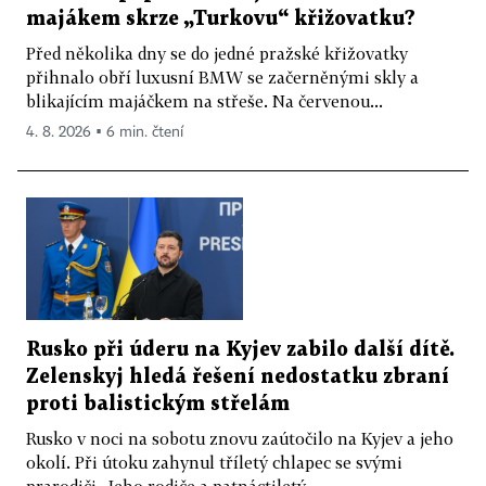
majákem skrze „Turkovu“ křižovatku?
Před několika dny se do jedné pražské křižovatky
přihnalo obří luxusní BMW se začerněnými skly a
blikajícím majáčkem na střeše. Na červenou...
4. 8. 2026 ▪ 6 min. čtení
Rusko při úderu na Kyjev zabilo další dítě.
Zelenskyj hledá řešení nedostatku zbraní
proti balistickým střelám
Rusko v noci na sobotu znovu zaútočilo na Kyjev a jeho
okolí. Při útoku zahynul tříletý chlapec se svými
prarodiči. Jeho rodiče a patnáctiletý...