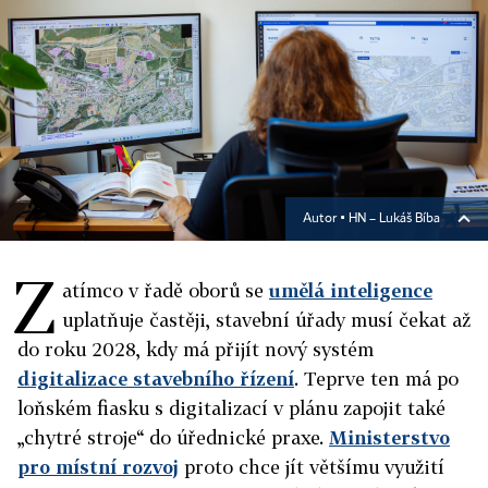
Autor ▪
HN – Lukáš Bíba
Z
atímco v řadě oborů se
umělá inteligence
uplatňuje častěji, stavební úřady musí čekat až
do roku 2028, kdy má přijít nový systém
digitalizace stavebního řízení
. Teprve ten má po
loňském fiasku s digitalizací v plánu zapojit také
„chytré stroje“ do úřednické praxe.
Ministerstvo
pro místní rozvoj
proto chce jít většímu využití