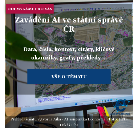
ODEMYKÁME PRO VÁS
Zavádění AI ve státní správě
ČR
Data, čísla, kontext, citáty, klíčové
okamžiky, grafy, přehledy ...
VŠE O TÉMATU
Přehled tématu vytvořila Aika - AI asistentka Economia • Foto: HN –
Lukáš Bíba