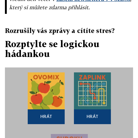
který si můžete zdarma přihlásit.
Rozrušily vás zprávy a cítíte stres?
Rozptylte se logickou
hádankou
HRÁT
HRÁT