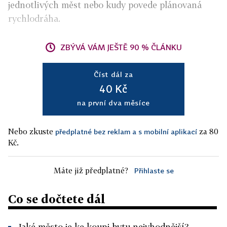
jednotlivých měst nebo kudy povede plánovaná
rychlodráha.
ZBÝVÁ VÁM JEŠTĚ 90 % ČLÁNKU
Číst dál za
40 Kč
na první dva měsíce
Nebo zkuste
za 80
předplatné bez reklam a s mobilní aplikací
Kč.
Máte již předplatné?
Přihlaste se
Co se dočtete dál
Jaké město je ke koupi bytu nejvhodnější?