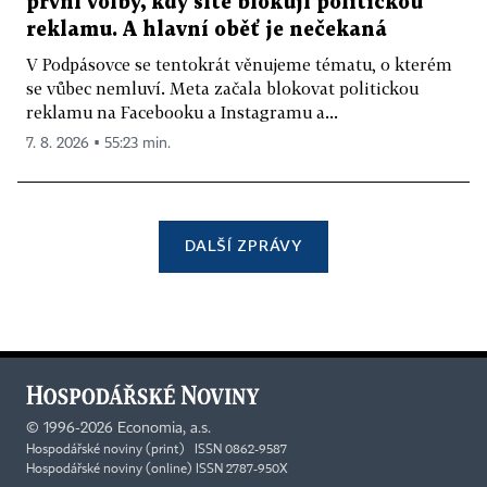
první volby, kdy sítě blokují politickou
reklamu. A hlavní oběť je nečekaná
V Podpásovce se tentokrát věnujeme tématu, o kterém
se vůbec nemluví. Meta začala blokovat politickou
reklamu na Facebooku a Instagramu a...
7. 8. 2026 ▪ 55:23 min.
DALŠÍ ZPRÁVY
©
1996-2026
Economia, a.s.
Hospodářské noviny (print) ISSN 0862-9587
Hospodářské noviny (online) ISSN 2787-950X