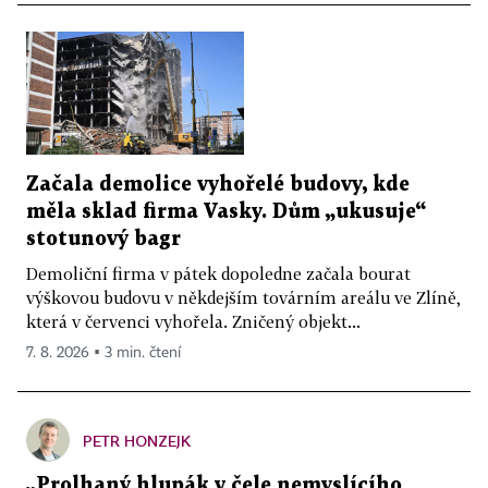
Začala demolice vyhořelé budovy, kde
měla sklad firma Vasky. Dům „ukusuje“
stotunový bagr
Demoliční firma v pátek dopoledne začala bourat
výškovou budovu v někdejším továrním areálu ve Zlíně,
která v červenci vyhořela. Zničený objekt...
7. 8. 2026 ▪ 3 min. čtení
PETR HONZEJK
„Prolhaný hlupák v čele nemyslícího