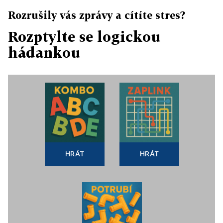
Rozrušily vás zprávy a cítíte stres?
Rozptylte se logickou
hádankou
HRÁT
HRÁT