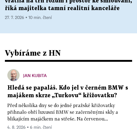
vrátila na trh rozum i prostor ke smlouvání,
říká majitelka tamní realitní kanceláře
27. 7. 2026 ▪ 10 min. čtení
Vybíráme z HN
JAN KUBITA
Hledá se papaláš. Kdo jel v černém BMW s
majákem skrze „Turkovu“ křižovatku?
Před několika dny se do jedné pražské křižovatky
přihnalo obří luxusní BMW se začerněnými skly a
blikajícím majáčkem na střeše. Na červenou...
4. 8. 2026 ▪ 6 min. čtení