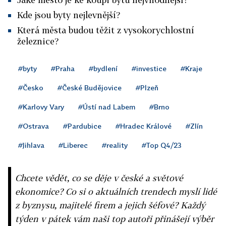
Kde jsou byty nejlevnější?
Která města budou těžit z vysokorychlostní
železnice?
#byty
#Praha
#bydlení
#investice
#Kraje
#Česko
#České Budějovice
#Plzeň
#Karlovy Vary
#Ústí nad Labem
#Brno
#Ostrava
#Pardubice
#Hradec Králové
#Zlín
#Jihlava
#Liberec
#reality
#Top Q4/23
Chcete vědět, co se děje v české a světové
ekonomice? Co si o aktuálních trendech myslí lidé
z byznysu, majitelé firem a jejich šéfové? Každý
týden v pátek vám naši top autoři přinášejí výběr