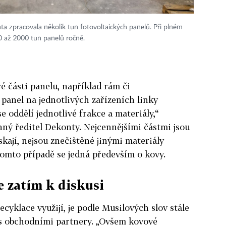
ta zpracovala několik tun fotovoltaických panelů. Při plném
0 až 2000 tun panelů ročně.
é části panelu, například rám či
ý panel na jednotlivých zařízeních linky
e oddělí jednotlivé frakce a materiály,“
nný ředitel Dekonty. Nejcennějšími částmi jsou
skají, nejsou znečištěné jinými materiály
 tomto případě se jedná především o kovy.
e zatím k diskusi
ecyklace využijí, je podle Musilových slov stále
s obchodními partnery. „Ovšem kovové