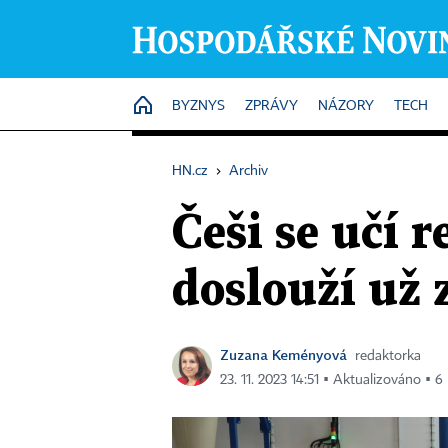
HOME
BYZNYS
ZPRÁVY
NÁZORY
TECH
HN.cz
›
Archiv
Češi se učí r
doslouží už z
Zuzana Keményová
redaktorka
23. 11. 2023 14:51 ▪ Aktualizováno ▪ 6 