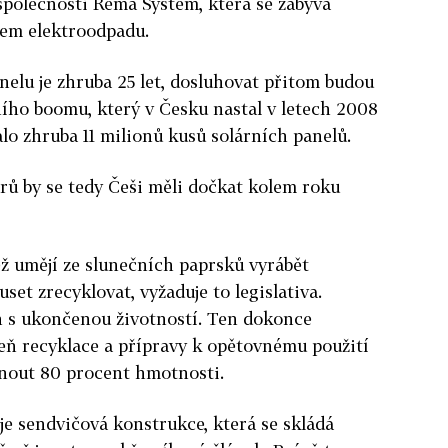
 společnosti Rema Systém, která se zabývá
rem elektroodpadu.
nelu je zhruba 25 let, dosluhovat přitom budou
rního boomu, který v Česku nastal v letech 2008
alo zhruba 11 milionů kusů solárních panelů.
árů by se tedy Češi měli dočkat kolem roku
ež umějí ze slunečních paprsků vyrábět
set zrecyklovat, vyžaduje to legislativa.
 s ukončenou životností. Ten dokonce
eň recyklace a přípravy k opětovnému použití
nout 80 procent hmotnosti.
 je sendvičová konstrukce, která se skládá