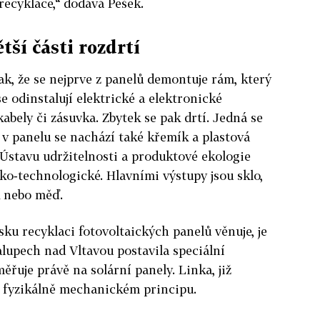
ecyklace,“ dodává Pešek.
ětší části rozdrtí
k, že se nejprve z panelů demontuje rám, který
 se odinstalují elektrické a elektronické
abely či zásuvka. Zbytek se pak drtí. Jedná se
 v panelu se nachází také křemík a plastová
z Ústavu udržitelnosti a produktové ekologie
o‑technologické. Hlavními výstupy jsou sklo,
k nebo měď.
sku recyklaci fotovoltaických panelů věnuje, je
lupech nad Vltavou postavila speciální
měřuje právě na solární panely. Linka, již
a fyzikálně mechanickém principu.