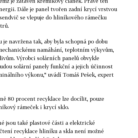
němž je zataven křemíkový článek. Právě ten
ergii. Dále je panel tvořen zadní krycí vrstvou
sendvič se vlepuje do hliníkového rámečku
trů.
 je navržena tak, aby byla schopná po dobu
t mechanickému namáhání, teplotním výkyvům,
livům. Výrobci solárních panelů obvykle
budou solární panely funkční a jejich účinnost
inálního výkonu,“ uvádí Tomáš Pešek, expert
vně 80 procent recyklace lze docílit, pouze
níkový rámeček i krycí sklo.
 jsou také plastové části a elektrické
tení recyklace hliníku a skla není možné