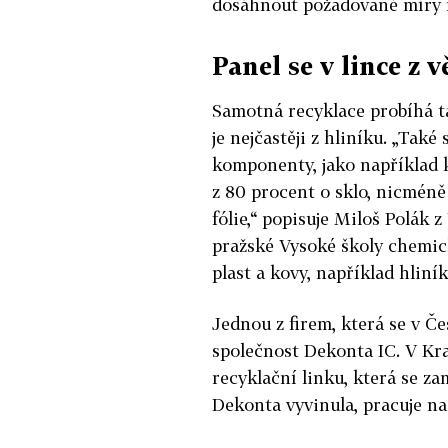
dosáhnout požadované míry r
Panel se v lince z v
Samotná recyklace probíhá ta
je nejčastěji z hliníku. „Také
komponenty, jako například k
z 80 procent o sklo, nicméně
fólie,“ popisuje Miloš Polák 
pražské Vysoké školy chemick
plast a kovy, například hliní
Jednou z firem, která se v Če
společnost Dekonta IC. V Kra
recyklační linku, která se za
Dekonta vyvinula, pracuje n