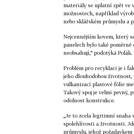
materiály se uplatní zpět ve 
možnostech, například výrob
nebo sklářském průmyslu a po
Nejcennějším kovem, který se 
panelech bylo také poměrně d
neobsahují,“ podotýká Polák.
Problém pro recyklaci je i fa
jeho dlouhodobou životnost, 
vulkanizací plastové fólie m
Takový spoj je velmi pevný, 
odolnost konstrukce.
„Je to zcela legitimní snaha
spolehlivosti a životnosti. 
průmyslu, jehož požadavkem 