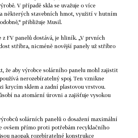
výrobě. V případě skla se uvažuje o více
a některých stavebních hmot, využití v hutním
dobně,“ přibližuje Musil.
z FV panelů dostává, je hliník. „V prvních
ost stříbra, nicméně novější panely už stříbro
kt, že aby výrobce solárního panelu mohl zajistit
používá nerozebíratelný spoj. Ten vznikne
ezi krycím sklem a zadní plastovou vrstvou.
působí na atomární úrovni a zajišťuje vysokou
 výrobců solárních panelů o dosažení maximální
Jde ovšem přímo proti potřebám recyklačního
jsou naopak rozebíratelné konstrukce