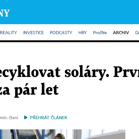
ARCHIV
REALITY
INVESTICE
PODCASTY
HRY
PročNe
D
ecyklovat soláry. Prv
a pár let
PŘEHRÁT ČLÁNEK
min. čtení