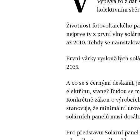
Vyplývá to z dat
kolektivním sbě
Životnost fotovoltaického pa
nejprve ty z první vlny solá
až 2010. Tehdy se nainstalov
První várky vysloužilých sol
2035.
A co se s černými deskami, j
elektřinu, stane? Budou se mu
Konkrétně zákon o výrobcích
stanovuje, že minimální úrov
solárních panelů musí dosáh
Pro představu: Solární panel