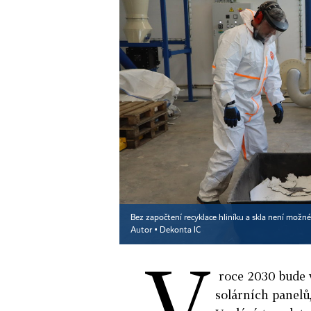
Bez započtení recyklace hliníku a skla není možn
Autor ▪
Dekonta IC
V
roce 2030 bude v
solárních panelů