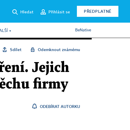
PŘEDPLATNÉ
Hledat
Přihlásit se
BeNative
ALŠÍ
Sdílet
Odemknout známému
ení. Jejich
pěchu firmy
ODEBÍRAT AUTORKU