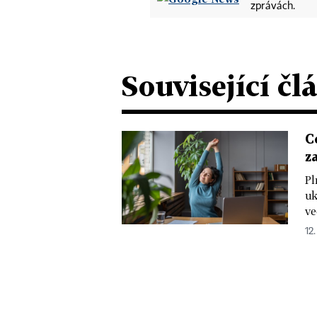
zprávách.
Související čl
C
z
Pl
uk
ve
12.