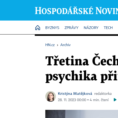
HOME
BYZNYS
ZPRÁVY
NÁZORY
TECH
HN.cz
›
Archiv
Třetina Čech
psychika př
Kristýna Matějková
redaktorka
28. 11. 2023 00:00 ▪ 4 min. čtení