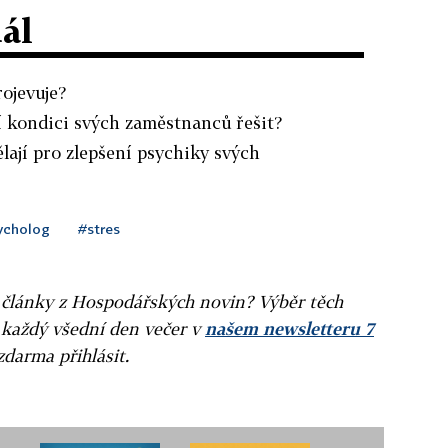
dál
ojevuje?
í kondici svých zaměstnanců řešit?
lají pro zlepšení psychiky svých
ycholog
#stres
ní články z Hospodářských novin? Výběr těch
 každý všední den večer v
našem newsletteru 7
zdarma přihlásit.