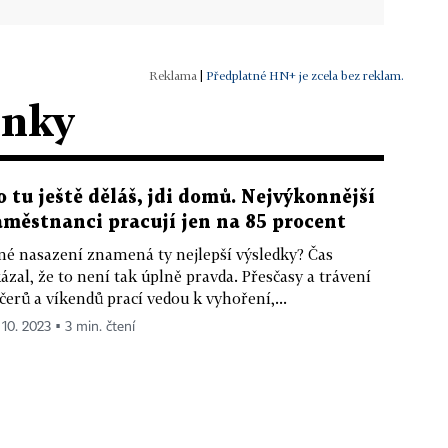
|
Předplatné HN+ je zcela bez reklam.
ánky
o tu ještě děláš, jdi domů. Nejvýkonnější
aměstnanci pracují jen na 85 procent
né nasazení znamená ty nejlepší výsledky? Čas
ázal, že to není tak úplně pravda. Přesčasy a trávení
čerů a víkendů prací vedou k vyhoření,...
 10. 2023 ▪ 3 min. čtení