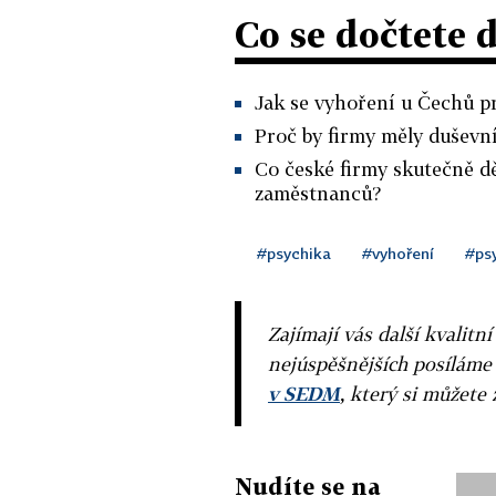
Co se dočtete 
Jak se vyhoření u Čechů pr
Proč by firmy měly duševn
Co české firmy skutečně dě
zaměstnanců?
#psychika
#vyhoření
#ps
Zajímají vás další kvalit
nejúspěšnějších posíláme
v SEDM
, který si můžete 
Nudíte se na