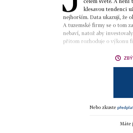
celém světě. A není 
klesavou tendenci už
nejhorším. Data ukazují, že o
A tuzemské firmy se o tom za
nebaví, natož aby investoval
přitom rozhoduje o výkonu fir
ZBÝ
Nebo zkuste
předpla
Máte j