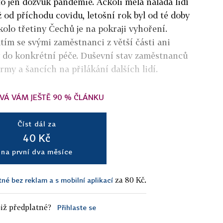
to jen dozvuk pandemie. Ačkoli měla nálada lidí
 od příchodu covidu, letošní rok byl od té doby
kolo třetiny Čechů je na pokraji vyhoření.
tím se svými zaměstnanci z větší části ani
y do konkrétní péče. Duševní stav zaměstnanců
my a šancích na přilákání dalších lidí.
VÁ VÁM JEŠTĚ 90 % ČLÁNKU
Číst dál za
40 Kč
na první dva měsíce
za 80 Kč.
tné bez reklam a s mobilní aplikací
iž předplatné?
Přihlaste se