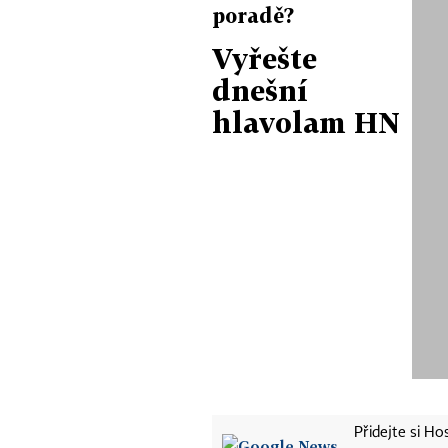
poradě?
Vyřešte
dnešní
hlavolam HN
Přidejte si H