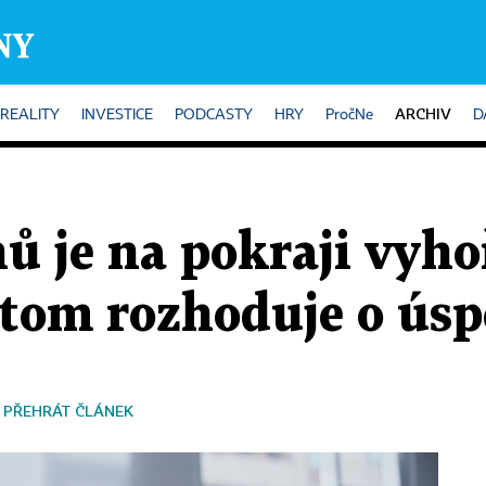
ARCHIV
REALITY
INVESTICE
PODCASTY
HRY
PročNe
D
ů je na pokraji vyhoř
itom rozhoduje o ús
PŘEHRÁT ČLÁNEK