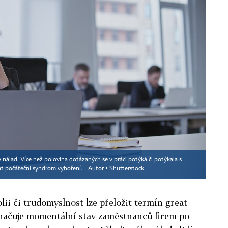
nálad. Více než polovina dotázaných se v práci potýká či potýkala s
at počáteční syndrom vyhoření.
Autor ▪
Shutterstock
ii či trudomyslnost lze přeložit termín great
načuje momentální stav zaměstnanců firem po