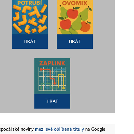
HRÁT
HRÁT
HRÁT
mezi své oblíbené tituly
ospodářské noviny
na Google