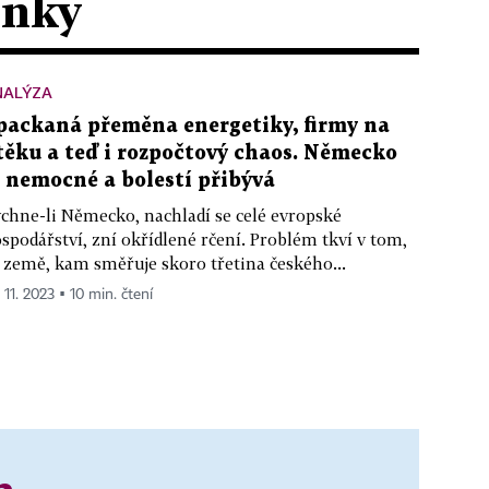
ánky
NALÝZA
packaná přeměna energetiky, firmy na
těku a teď i rozpočtový chaos. Německo
e nemocné a bolestí přibývá
chne-li Německo, nachladí se celé evropské
spodářství, zní okřídlené rčení. Problém tkví v tom,
 země, kam směřuje skoro třetina českého...
 11. 2023 ▪ 10 min. čtení