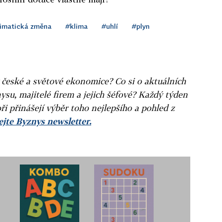
limatická změna
#klima
#uhlí
#plyn
v české a světové ekonomice? Co si o aktuálních
ysu, majitelé firem a jejich šéfové? Každý týden
ři přinášejí výběr toho nejlepšího a pohled z
jte Byznys newsletter.