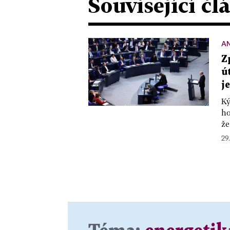
Související čl
A
Z
ú
j
Ký
ho
že
29.