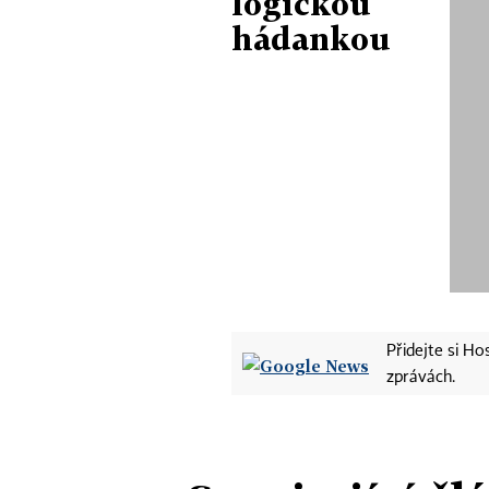
logickou
hádankou
Přidejte si H
zprávách.