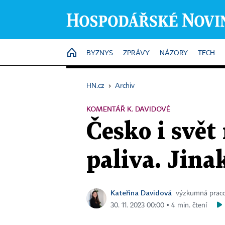
HOME
BYZNYS
ZPRÁVY
NÁZORY
TECH
HN.cz
›
Archiv
KOMENTÁŘ K. DAVIDOVÉ
Česko i svět
paliva. Jina
Kateřina Davidová
výzkumná praco
30. 11. 2023 00:00 ▪ 4 min. čtení