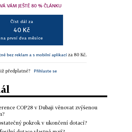
VÁ VÁM JEŠTĚ 80 % ČLÁNKU
Číst dál za
40 Kč
na první dva měsíce
za 80 Kč.
tné bez reklam a s mobilní aplikací
iž předplatné?
Přihlaste se
dál
erence COP28 v Dubaji věnovat zvýšenou
m?
ostatečný pokrok v ukončení dotací?
osilní dotace vlastně mají?