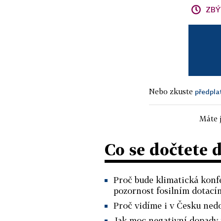
ZBÝ
Nebo zkuste
předpla
Máte j
Co se dočtete 
Proč bude klimatická konf
pozornost fosilním dotací
Proč vidíme i v Česku ned
Jak moc negativní dopady f