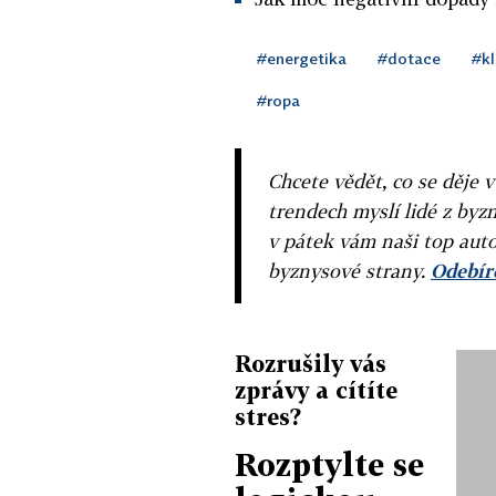
#energetika
#dotace
#k
#ropa
Chcete vědět, co se děje 
trendech myslí lidé z byzn
v pátek vám naši top auto
byznysové strany.
Odebíre
Rozrušily vás
zprávy a cítíte
stres?
Rozptylte se