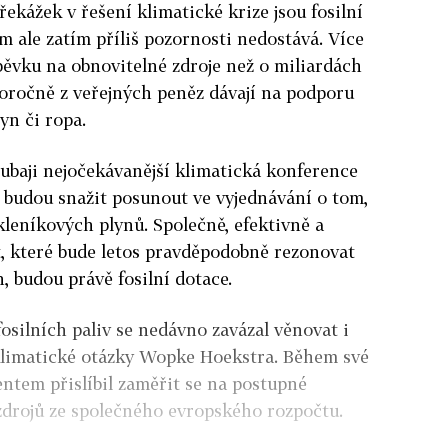
řekážek v řešení klimatické krize jsou fosilní
im ale zatím příliš pozornosti nedostává. Více
íspěvku na obnovitelné zdroje než o miliardách
doročně z veřejných peněz dávají na podporu
lyn či ropa.
ubaji nejočekávanější klimatická konference
se budou snažit posunout ve vyjednávání o tom,
kleníkových plynů. Společně, efektivně a
t, které bude letos pravděpodobně rezonovat
, budou právě fosilní dotace.
osilních paliv se nedávno zavázal věnovat i
klimatické otázky Wopke Hoekstra. Během své
ntem přislíbil zaměřit se na postupné
zdrojů ze společného evropského rozpočtu.