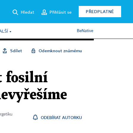
PŘEDPLATNÉ
Hledat
Přihlásit se
BeNative
ALŠÍ
Sdílet
Odemknout známému
 fosilní
nevyřešíme
rgetiku
ODEBÍRAT AUTORKU