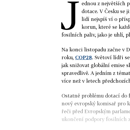
J
ednou z největších p
dotace. V Česku se j
lidí nejspíš ví o př
korun, které se kaž
fosilních paliv, jako je uhlí, p
Na konci listopadu začne v D
roku,
COP28
. Světoví lídři 
jak snižovat globální emise s
spravedlivě. A jedním z téma
více než v letech předchozích
Ostatně problému dotací do f
nový evropský komisař pro 
řeči před Evropským parlame
ukončení podpory fosilních 