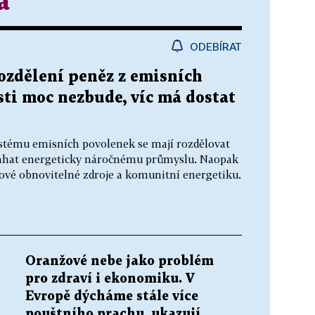
a
ODEBÍRAT
rozdělení peněz z emisních
ti moc nezbude, víc má dostat
stému emisních povolenek se mají rozdělovat
omáhat energeticky náročnému průmyslu. Naopak
ové obnovitelné zdroje a komunitní energetiku.
Oranžové nebe jako problém
pro zdraví i ekonomiku. V
Evropě dýcháme stále více
pouštního prachu, ukazují