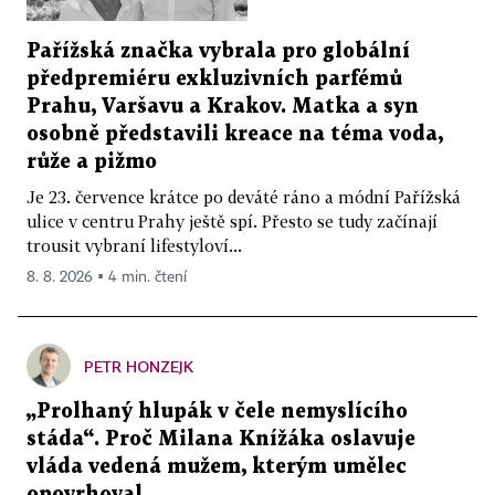
Pařížská značka vybrala pro globální
předpremiéru exkluzivních parfémů
Prahu, Varšavu a Krakov. Matka a syn
osobně představili kreace na téma voda,
růže a pižmo
Je 23. července krátce po deváté ráno a módní Pařížská
ulice v centru Prahy ještě spí. Přesto se tudy začínají
trousit vybraní lifestyloví...
8. 8. 2026 ▪ 4 min. čtení
PETR HONZEJK
„Prolhaný hlupák v čele nemyslícího
stáda“. Proč Milana Knížáka oslavuje
vláda vedená mužem, kterým umělec
opovrhoval