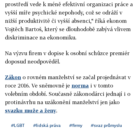
prostředí vede k méně efektivní organizaci práce a
vyšší míře psychické nepohody, což se odráží v
nižší produktivitě či vyšší absenci,“ říká ekonom
Vojtěch Bartoš, který se dlouhodobě zabývá vlivem
diskriminace na ekonomiku.
Na výzvu firem v dopise k osobní schůzce premiér
doposud neodpověděl.
Zákon
o rovném
manželství
se začal projednávat v
roce 2016. Ve sněmovně je
norma
i v tomto
volebním období. Současně zákonodárci jednají i o
protinávrhu na uzákonění
manželství
jen jako
svazku muže a ženy
.
#LGBT
#lidská práva
#firmy
#svaz průmyslu