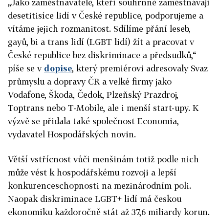
„Jako zaměstnavatelé, kteří souhrnně zaměstnávají
desetitisíce lidí v České republice, podporujeme a
vítáme jejich rozmanitost. Sdílíme přání leseb,
gayů, bi a trans lidí (LGBT lidí) žít a pracovat v
České republice bez diskriminace a předsudků,“
píše se v
dopise
, který premiérovi adresovaly Svaz
průmyslu a dopravy ČR a velké firmy jako
Vodafone, Škoda, Čedok, Plzeňský Prazdroj,
Toptrans nebo T-Mobile, ale i menší start-upy. K
výzvě se přidala také společnost Economia,
vydavatel Hospodářských novin.
Větší vstřícnost vůči menšinám totiž podle nich
může vést k hospodářskému rozvoji a lepší
konkurenceschopnosti na mezinárodním poli.
Naopak diskriminace LGBT+ lidí
má českou
ekonomiku každoročně stát až 37,6 miliardy korun.