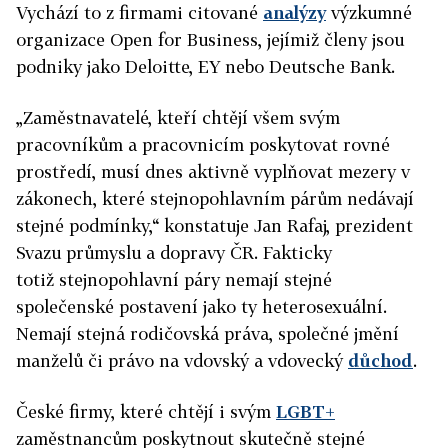
Vychází to z firmami citované
analýzy
výzkumné
organizace Open for Business, jejímiž členy jsou
podniky jako Deloitte, EY nebo Deutsche Bank.
„Zaměstnavatelé, kteří chtějí všem svým
pracovníkům a pracovnicím poskytovat rovné
prostředí, musí dnes aktivně vyplňovat mezery v
zákonech, které stejnopohlavním párům nedávají
stejné podmínky,“ konstatuje Jan Rafaj, prezident
Svazu průmyslu a dopravy ČR. Fakticky
totiž stejnopohlavní páry nemají stejné
společenské postavení jako ty heterosexuální.
Nemají stejná rodičovská práva, společné jmění
manželů či právo na vdovský a vdovecký
důchod
.
České firmy, které chtějí i svým
LGBT+
zaměstnancům poskytnout skutečně stejné