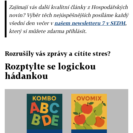
Zajímají vás další kvalitní články z Hospodářských
novin? Výběr těch nejúspěšnějších posíláme každý
všední den večer v
našem newsletteru 7 v SEDM
,
který si můžete zdarma přihlásit.
Rozrušily vás zprávy a cítíte stres?
Rozptylte se logickou
hádankou