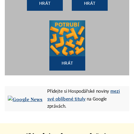
HRÁT
HRÁT
HRÁT
mezi
Přidejte si Hospodářské noviny
své oblíbené tituly
na Google
zprávách.