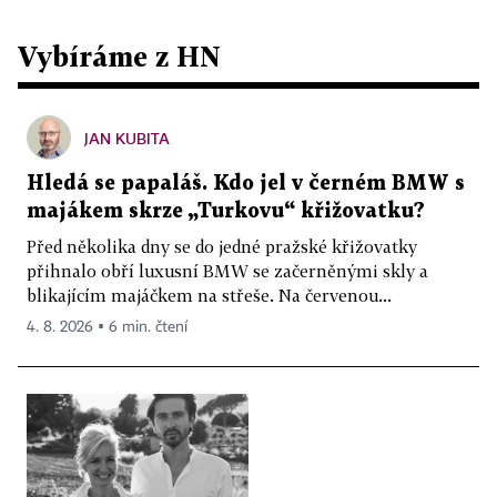
Vybíráme z HN
JAN KUBITA
Hledá se papaláš. Kdo jel v černém BMW s
majákem skrze „Turkovu“ křižovatku?
Před několika dny se do jedné pražské křižovatky
přihnalo obří luxusní BMW se začerněnými skly a
blikajícím majáčkem na střeše. Na červenou...
4. 8. 2026 ▪ 6 min. čtení