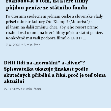
rozhodovat o tom, na které filmy
půjdou peníze ze státního fondu
Po úterním společném jednání české a slovenské vlády
přišel ministr kultury Oto Klempíř (Motoristé) s
plánem na další změnu: chce, aby jeho resort přímo
rozhodoval o tom, na které filmy půjdou státní peníze.
Konkrétně mu vadí podpora filmů o LGBT+...
7. 4. 2026 ▪ 5 min. čtení
Dělit lidi na „normální“ a „divné“?
Spisovatelka ukazuje jinakost podle
skutečných příběhů a říká, proč je teď téma
aktuální
27. 3. 2026 ▪ 8 min. čtení