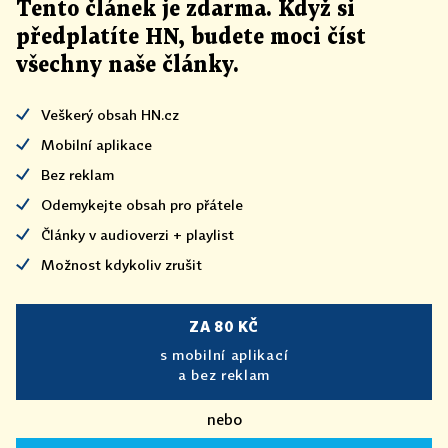
Tento článek
je
zdarma. Když si
předplatíte HN, budete moci číst
všechny naše články
.
Veškerý obsah HN.cz
Mobilní aplikace
Bez reklam
Odemykejte obsah pro přátele
Články v audioverzi + playlist
Možnost kdykoliv zrušit
ZA 80 KČ
s mobilní aplikací
a bez reklam
nebo