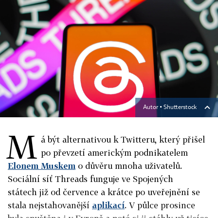
Autor ▪
Shutterstock
M
á být alternativou k Twitteru, který přišel
po převzetí americkým podnikatelem
Elonem Muskem
o důvěru mnoha uživatelů.
Sociální síť Threads funguje ve Spojených
státech již od července a krátce po uveřejnění se
stala nejstahovanější
aplikací
. V půlce prosince