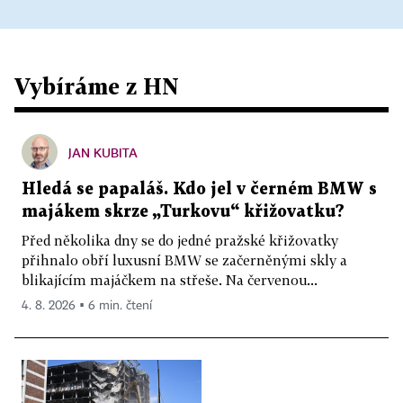
Vybíráme z HN
JAN KUBITA
Hledá se papaláš. Kdo jel v černém BMW s
majákem skrze „Turkovu“ křižovatku?
Před několika dny se do jedné pražské křižovatky
přihnalo obří luxusní BMW se začerněnými skly a
blikajícím majáčkem na střeše. Na červenou...
4. 8. 2026 ▪ 6 min. čtení