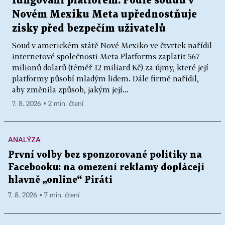
fungování platforem. Podle soudu v
Novém Mexiku Meta upřednostňuje
zisky před bezpečím uživatelů
Soud v americkém státě Nové Mexiko ve čtvrtek nařídil
internetové společnosti Meta Platforms zaplatit 567
milionů dolarů (téměř 12 miliard Kč) za újmy, které její
platformy působí mladým lidem. Dále firmě nařídil,
aby změnila způsob, jakým její...
7. 8. 2026 ▪ 2 min. čtení
ANALÝZA
První volby bez sponzorované politiky na
Facebooku: na omezení reklamy doplácejí
hlavně „online“ Piráti
7. 8. 2026 ▪ 7 min. čtení