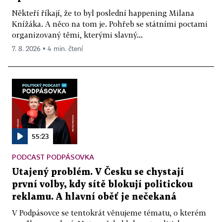
Někteří říkají, že to byl poslední happening Milana
Knížáka. A něco na tom je. Pohřeb se státními poctami
organizovaný těmi, kterými slavný...
7. 8. 2026 ▪ 4 min. čtení
55:23
PODCAST PODPÁSOVKA
Utajený problém. V Česku se chystají
první volby, kdy sítě blokují politickou
reklamu. A hlavní oběť je nečekaná
V Podpásovce se tentokrát věnujeme tématu, o kterém