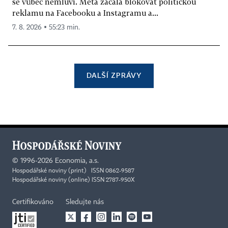
se vůbec nemluví. Meta začala blokovat politickou
reklamu na Facebooku a Instagramu a...
7. 8. 2026 ▪ 55:23 min.
DALŠÍ ZPRÁVY
©
1996-2026
Economia, a.s.
Hospodářské noviny (print) ISSN 0862-9587
Hospodářské noviny (online) ISSN 2787-950X
Certifikováno
Sledujte nás