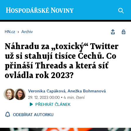
HN.cz
›
Archiv
Náhradu za „toxický“ Twitter
už si stahují tisíce Čechů. Co
přináší Threads a která síť
ovládla rok 2023?
Veronika Capáková
Anežka Bohmanová
,
29. 12. 2023 00:00 ▪ 4 min. čtení
PŘEHRÁT ČLÁNEK
ODEBÍRAT AUTORKU