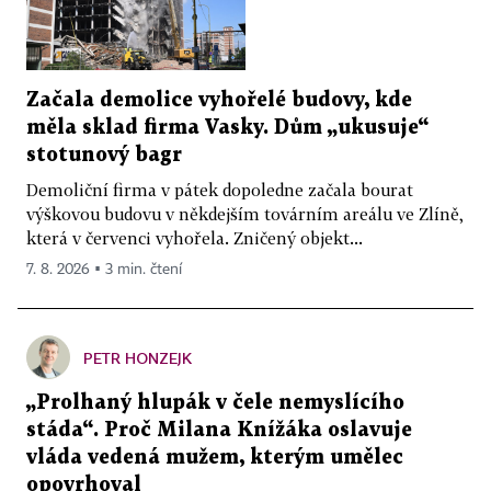
Začala demolice vyhořelé budovy, kde
měla sklad firma Vasky. Dům „ukusuje“
stotunový bagr
Demoliční firma v pátek dopoledne začala bourat
výškovou budovu v někdejším továrním areálu ve Zlíně,
která v červenci vyhořela. Zničený objekt...
7. 8. 2026 ▪ 3 min. čtení
PETR HONZEJK
„Prolhaný hlupák v čele nemyslícího
stáda“. Proč Milana Knížáka oslavuje
vláda vedená mužem, kterým umělec
opovrhoval