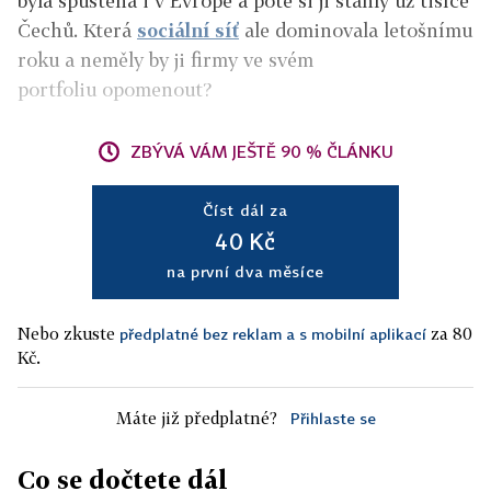
byla spuštěna i v Evropě a poté si ji stáhly už tisíce
Čechů. Která
sociální síť
ale dominovala letošnímu
roku a neměly by ji firmy ve svém
portfoliu opomenout?
ZBÝVÁ VÁM JEŠTĚ 90 % ČLÁNKU
Číst dál za
40 Kč
na první dva měsíce
Nebo zkuste
za 80
předplatné bez reklam a s mobilní aplikací
Kč.
Máte již předplatné?
Přihlaste se
Co se dočtete dál