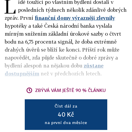
L
idé toužící po vlastním bydlení dostali v
posledních týdnech několik zdánlivě dobrých
zpráv. První
finanční domy výrazněji zlevnily
hypotéky a také Česká národní banka vyslala
mírným snížením základní úrokové sazby o čtvrt
bodu na 6,75 procenta signál, že doba extrémně
drahých úvěrů se blíží ke konci. Příští rok může
napovědět, zda půjde skutečně o dobré zprávy a
bydlení alespoň na nějakou dobu
zůstane
dostupnějším
než v předchozích letech.
ZBÝVÁ VÁM JEŠTĚ 90 % ČLÁNKU
Číst dál za
40 Kč
na první dva měsíce