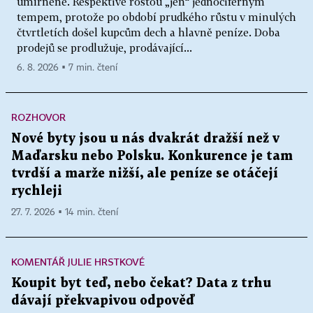
umírněně. Respektive rostou „jen“ jednociferným
tempem, protože po období prudkého růstu v minulých
čtvrtletích došel kupcům dech a hlavně peníze. Doba
prodejů se prodlužuje, prodávající...
6. 8. 2026 ▪ 7 min. čtení
ROZHOVOR
Nové byty jsou u nás dvakrát dražší než v
Maďarsku nebo Polsku. Konkurence je tam
tvrdší a marže nižší, ale peníze se otáčejí
rychleji
27. 7. 2026 ▪ 14 min. čtení
KOMENTÁŘ JULIE HRSTKOVÉ
Koupit byt teď, nebo čekat? Data z trhu
dávají překvapivou odpověď