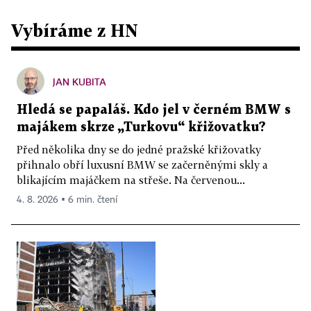
Vybíráme z HN
JAN KUBITA
Hledá se papaláš. Kdo jel v černém BMW s
majákem skrze „Turkovu“ křižovatku?
Před několika dny se do jedné pražské křižovatky
přihnalo obří luxusní BMW se začerněnými skly a
blikajícím majáčkem na střeše. Na červenou...
4. 8. 2026 ▪ 6 min. čtení