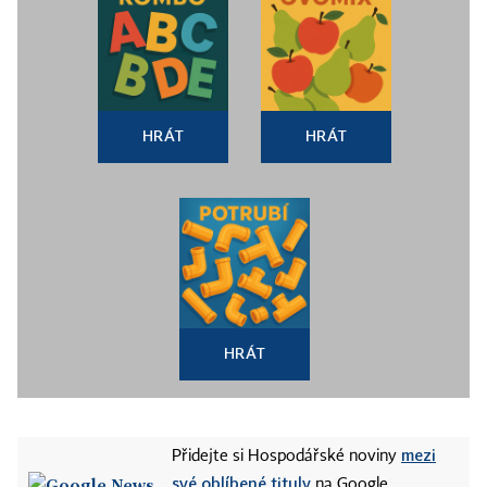
HRÁT
HRÁT
HRÁT
mezi
Přidejte si Hospodářské noviny
své oblíbené tituly
na Google