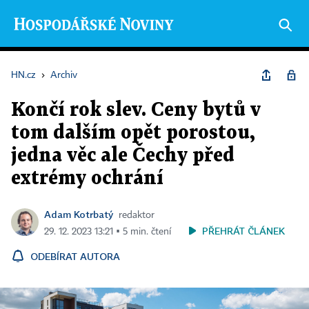
HN.cz
›
Archiv
Končí rok slev. Ceny bytů v
tom dalším opět porostou,
jedna věc ale Čechy před
extrémy ochrání
Adam Kotrbatý
redaktor
PŘEHRÁT ČLÁNEK
29. 12. 2023 13:21 ▪ 5 min. čtení
ODEBÍRAT AUTORA