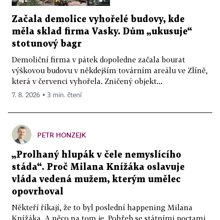
Začala demolice vyhořelé budovy, kde
měla sklad firma Vasky. Dům „ukusuje“
stotunový bagr
Demoliční firma v pátek dopoledne začala bourat
výškovou budovu v někdejším továrním areálu ve Zlíně,
která v červenci vyhořela. Zničený objekt...
7. 8. 2026 ▪ 3 min. čtení
PETR HONZEJK
„Prolhaný hlupák v čele nemyslícího
stáda“. Proč Milana Knížáka oslavuje
vláda vedená mužem, kterým umělec
opovrhoval
Někteří říkají, že to byl poslední happening Milana
Knížáka. A něco na tom je. Pohřeb se státními poctami