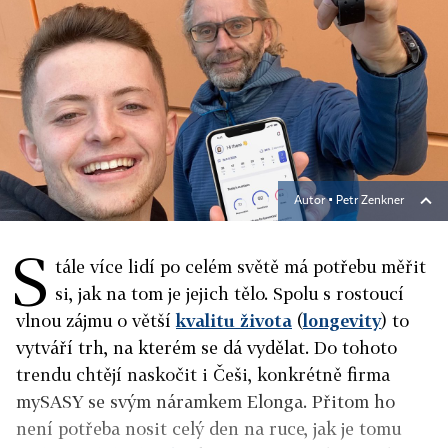
Autor ▪
Petr Zenkner
S
tále více lidí po celém světě má potřebu měřit
si, jak na tom je jejich tělo. Spolu s rostoucí
vlnou zájmu o větší
kvalitu života
(
longevity
) to
vytváří trh, na kterém se dá vydělat. Do tohoto
trendu chtějí naskočit i Češi, konkrétně firma
mySASY se svým náramkem Elonga. Přitom ho
není potřeba nosit celý den na ruce, jak je tomu