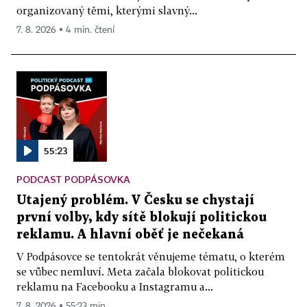
organizovaný těmi, kterými slavný...
7. 8. 2026 ▪ 4 min. čtení
55:23
PODCAST PODPÁSOVKA
Utajený problém. V Česku se chystají
první volby, kdy sítě blokují politickou
reklamu. A hlavní oběť je nečekaná
V Podpásovce se tentokrát věnujeme tématu, o kterém
se vůbec nemluví. Meta začala blokovat politickou
reklamu na Facebooku a Instagramu a...
7. 8. 2026 ▪ 55:23 min.