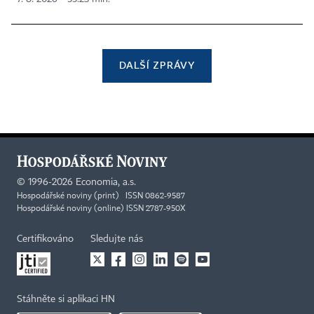
DALŠÍ ZPRÁVY
©
1996-2026
Economia, a.s.
Hospodářské noviny (print) ISSN 0862-9587
Hospodářské noviny (online) ISSN 2787-950X
Certifikováno
Sledujte nás
Stáhněte si aplikaci HN