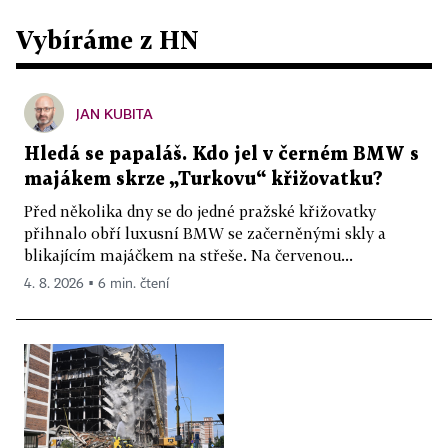
Vybíráme z HN
JAN KUBITA
Hledá se papaláš. Kdo jel v černém BMW s
majákem skrze „Turkovu“ křižovatku?
Před několika dny se do jedné pražské křižovatky
přihnalo obří luxusní BMW se začerněnými skly a
blikajícím majáčkem na střeše. Na červenou...
4. 8. 2026 ▪ 6 min. čtení