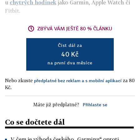
u
chytrých hodinek
jako Garmin, Apple Watch či
Fitbit.
ZBÝVÁ VÁM JEŠTĚ 80 % ČLÁNKU
Číst dál za
40 Kč
na první dva měsíce
Nebo zkuste
za 80
předplatné bez reklam a s mobilní aplikací
Kč.
Máte již předplatné?
Přihlaste se
Co se dočtete dál
V čem je výhoda českého „Garminu“ oproti