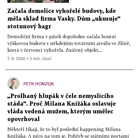
Začala demolice vyhořelé budovy, kde
měla sklad firma Vasky. Dům „ukusuje“
stotunový bagr
Demoliční firma v pátek dopoledne začala bourat
výškovou budovu v někdejším továrním areálu ve Zlíně,
která v červenci vyhořela. Zničený objekt...
7. 8. 2026 ▪ 3 min. čtení
PETR HONZEJK
„Prolhaný hlupák v čele nemyslícího
stáda“. Proč Milana Knížáka oslavuje
vláda vedená mužem, kterým umělec
opovrhoval
Někteří říkají, že to byl poslední happening Milana
Knížáka. A něco na tom je. Pohřeb se státními poctami