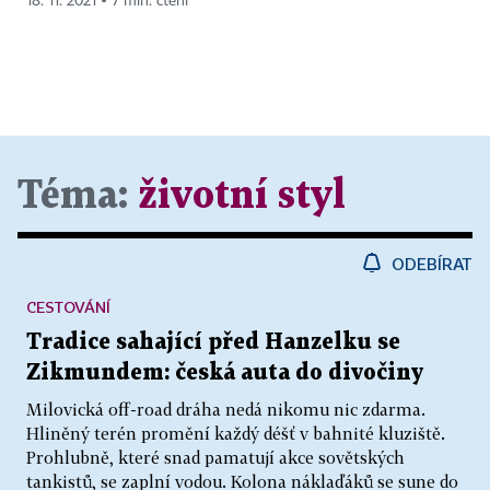
18. 11. 2021 ▪ 7 min. čtení
Téma:
životní styl
ODEBÍRAT
CESTOVÁNÍ
Tradice sahající před Hanzelku se
Zikmundem: česká auta do divočiny
Milovická off-road dráha nedá nikomu nic zdarma.
Hliněný terén promění každý déšť v bahnité kluziště.
Prohlubně, které snad pamatují akce sovětských
tankistů, se zaplní vodou. Kolona náklaďáků se sune do