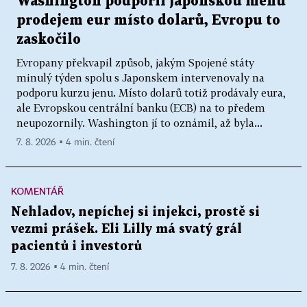
Washington podpořil japonskou měnu
prodejem eur místo dolarů, Evropu to
zaskočilo
Evropany překvapil způsob, jakým Spojené státy
minulý týden spolu s Japonskem intervenovaly na
podporu kurzu jenu. Místo dolarů totiž prodávaly eura,
ale Evropskou centrální banku (ECB) na to předem
neupozornily. Washington jí to oznámil, až byla...
7. 8. 2026 ▪ 4 min. čtení
KOMENTÁŘ
Nehladov, nepíchej si injekci, prostě si
vezmi prášek. Eli Lilly má svatý grál
pacientů i investorů
7. 8. 2026 ▪ 4 min. čtení