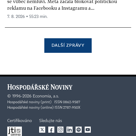
se vůbec nemluví. Meta začala blokovat politickou
reklamu na Facebooku a Instagramu a...
7. 8. 2026 ▪ 55:23 min.
DALŠÍ ZPRÁVY
©
1996-2026
Economia, a.s.
Hospodářské noviny (print) ISSN 0862-9587
Hospodářské noviny (online) ISSN 2787-950X
Certifikováno
Sledujte nás