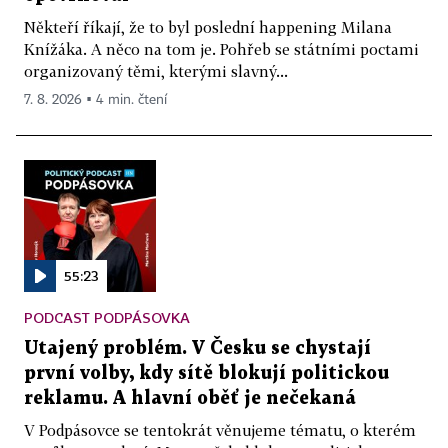
Někteří říkají, že to byl poslední happening Milana
Knížáka. A něco na tom je. Pohřeb se státními poctami
organizovaný těmi, kterými slavný...
7. 8. 2026 ▪ 4 min. čtení
55:23
PODCAST PODPÁSOVKA
Utajený problém. V Česku se chystají
první volby, kdy sítě blokují politickou
reklamu. A hlavní oběť je nečekaná
V Podpásovce se tentokrát věnujeme tématu, o kterém