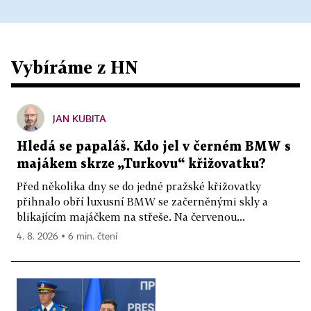
Vybíráme z HN
JAN KUBITA
Hledá se papaláš. Kdo jel v černém BMW s
majákem skrze „Turkovu“ křižovatku?
Před několika dny se do jedné pražské křižovatky
přihnalo obří luxusní BMW se začerněnými skly a
blikajícím majáčkem na střeše. Na červenou...
4. 8. 2026 ▪ 6 min. čtení