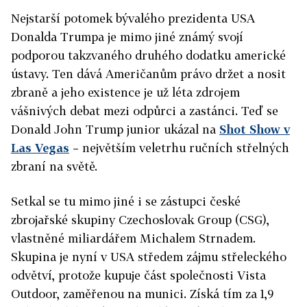
Nejstarší potomek bývalého prezidenta USA
Donalda Trumpa je mimo jiné známý svojí
podporou takzvaného druhého dodatku americké
ústavy. Ten dává Američanům právo držet a nosit
zbraně a jeho existence je už léta zdrojem
vášnivých debat mezi odpůrci a zastánci. Teď se
Donald John Trump junior ukázal na
Shot Show v
Las Vegas
– největším veletrhu ručních střelných
zbraní na světě.
Setkal se tu mimo jiné i se zástupci české
zbrojařské skupiny Czechoslovak Group (CSG),
vlastněné miliardářem Michalem Strnadem.
Skupina je nyní v USA středem zájmu střeleckého
odvětví, protože kupuje část společnosti Vista
Outdoor, zaměřenou na munici. Získá tím za 1,9