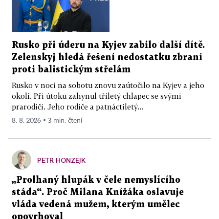
Rusko při úderu na Kyjev zabilo další dítě.
Zelenskyj hledá řešení nedostatku zbraní
proti balistickým střelám
Rusko v noci na sobotu znovu zaútočilo na Kyjev a jeho
okolí. Při útoku zahynul tříletý chlapec se svými
prarodiči. Jeho rodiče a patnáctiletý...
8. 8. 2026 ▪ 3 min. čtení
PETR HONZEJK
„Prolhaný hlupák v čele nemyslícího
stáda“. Proč Milana Knížáka oslavuje
vláda vedená mužem, kterým umělec
opovrhoval