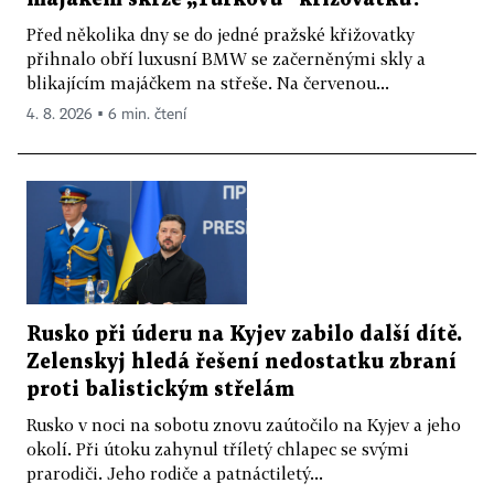
Před několika dny se do jedné pražské křižovatky
přihnalo obří luxusní BMW se začerněnými skly a
blikajícím majáčkem na střeše. Na červenou...
4. 8. 2026 ▪ 6 min. čtení
Rusko při úderu na Kyjev zabilo další dítě.
Zelenskyj hledá řešení nedostatku zbraní
proti balistickým střelám
Rusko v noci na sobotu znovu zaútočilo na Kyjev a jeho
okolí. Při útoku zahynul tříletý chlapec se svými
prarodiči. Jeho rodiče a patnáctiletý...