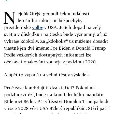
N
ejdůležitější geopolitickou událostí
letošního roku jsou bezpochyby
prezidentské
volby
v USA. Jejich dopad na celý
svět a v důsledku i na Česko bude významný, ať už
vyhraje kdokoliv. Za „kdokoliv“ už můžeme dosadit
vlastně jen dvě jména: Joe Biden a Donald Trump.
Podle veškerých dostupných informací lze
očekávat opakování souboje z podzimu 2020.
A opět to vypadá na velmi těsný výsledek.
Proč zase kandidují ti dva staříci? Pokud na
podzim zvítězí, bude na konci druhého mandátu
Bidenovi 86 let. Při vítězství Donalda Trumpa bude
v roce 2028 vést USA 82letý republikán. Stáří patří