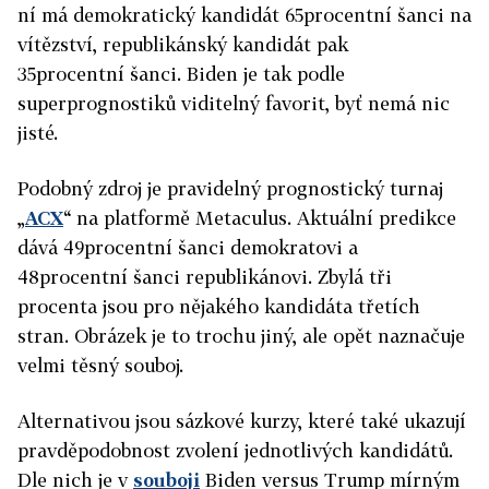
ní má demokratický kandidát 65procentní šanci na
vítězství, republikánský kandidát pak
35procentní šanci. Biden je tak podle
superprognostiků viditelný favorit, byť nemá nic
jisté.
Podobný zdroj je pravidelný prognostický turnaj
„
ACX
“ na platformě Metaculus. Aktuální predikce
dává 49procentní šanci demokratovi a
48procentní šanci republikánovi. Zbylá tři
procenta jsou pro nějakého kandidáta třetích
stran. Obrázek je to trochu jiný, ale opět naznačuje
velmi těsný souboj.
Alternativou jsou sázkové kurzy, které také ukazují
pravděpodobnost zvolení jednotlivých kandidátů.
Dle nich je v
souboji
Biden versus Trump mírným