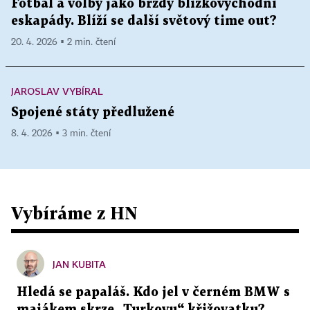
Fotbal a volby jako brzdy blízkovýchodní
eskapády. Blíží se další světový time out?
20. 4. 2026 ▪ 2 min. čtení
JAROSLAV VYBÍRAL
Spojené státy předlužené
8. 4. 2026 ▪ 3 min. čtení
Vybíráme z HN
JAN KUBITA
Hledá se papaláš. Kdo jel v černém BMW s
majákem skrze „Turkovu“ křižovatku?