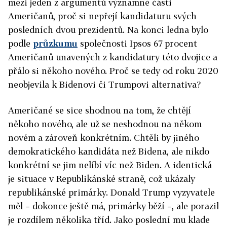
mezi jeden z argumentů významné části
Američanů, proč si nepřejí kandidaturu svých
posledních dvou prezidentů. Na konci ledna bylo
podle
průzkumu
společnosti Ipsos 67 procent
Američanů unavených z kandidatury této dvojice a
přálo si někoho nového. Proč se tedy od roku 2020
neobjevila k Bidenovi či Trumpovi alternativa?
Američané se sice shodnou na tom, že chtějí
někoho nového, ale už se neshodnou na někom
novém a zároveň konkrétním. Chtěli by jiného
demokratického kandidáta než Bidena, ale nikdo
konkrétní se jim nelíbí víc než Biden. A identická
je situace v Republikánské straně, což ukázaly
republikánské primárky. Donald Trump vyzyvatele
měl – dokonce ještě má, primárky běží –, ale porazil
je rozdílem několika tříd. Jako poslední mu klade