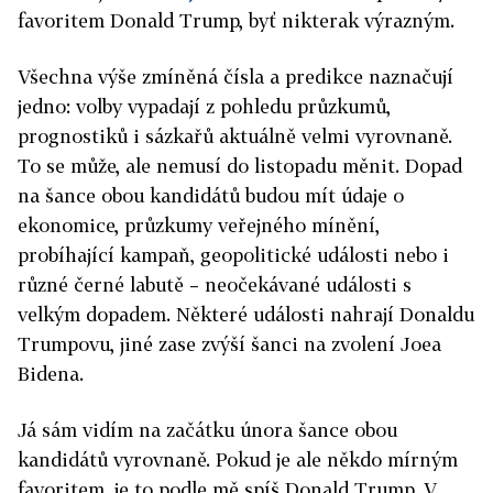
favoritem Donald Trump, byť nikterak výrazným.
Všechna výše zmíněná čísla a predikce naznačují
jedno: volby vypadají z pohledu průzkumů,
prognostiků i sázkařů aktuálně velmi vyrovnaně.
To se může, ale nemusí do listopadu měnit. Dopad
na šance obou kandidátů budou mít údaje o
ekonomice, průzkumy veřejného mínění,
probíhající kampaň, geopolitické události nebo i
různé černé labutě – neočekávané události s
velkým dopadem. Některé události nahrají Donaldu
Trumpovu, jiné zase zvýší šanci na zvolení Joea
Bidena.
Já sám vidím na začátku února šance obou
kandidátů vyrovnaně. Pokud je ale někdo mírným
favoritem, je to podle mě spíš Donald Trump. V