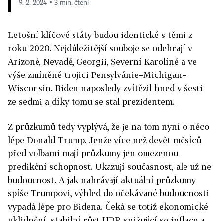
9. 2. 2024 ▪ 3 min. čtení
Letošní klíčové státy budou identické s těmi z
roku 2020. Nejdůležitější souboje se odehrají v
Arizoně, Nevadě, Georgii, Severní Karolíně a ve
výše zmíněné trojici Pensylvánie–Michigan–
Wisconsin. Biden naposledy zvítězil hned v šesti
ze sedmi a díky tomu se stal prezidentem.
Z průzkumů tedy vyplývá, že je na tom nyní o něco
lépe Donald Trump. Jenže více než devět měsíců
před volbami mají průzkumy jen omezenou
predikční schopnost. Ukazují současnost, ale už ne
budoucnost. A jak nahrávají aktuální průzkumy
spíše Trumpovi, výhled do očekávané budoucnosti
vypadá lépe pro Bidena. Čeká se totiž ekonomické
uklidnění, stabilní růst HDP, snižující se inflace a