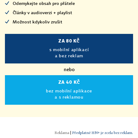
Odemykejte obsah pro přátele
Články v audioverzi + playlist
Možnost kdykoliv zrušit
ZA 80 KČ
s mobilní aplikací
a bez reklam
nebo
ZA 40 KČ
bez mobilní aplikace
a s reklamou
|
Předplatné HN+ je zcela bez reklam.