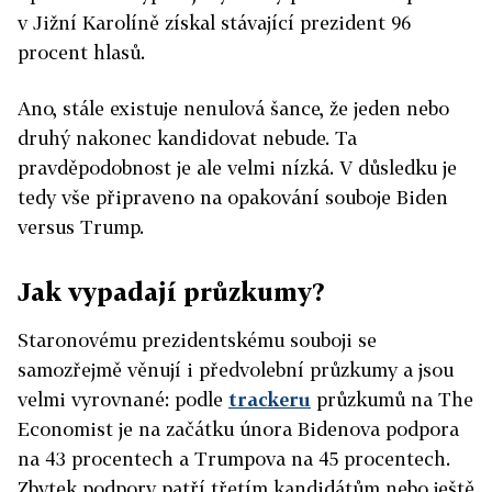
v Jižní Karolíně získal stávající prezident 96
procent hlasů.
Ano, stále existuje nenulová šance, že jeden nebo
druhý nakonec kandidovat nebude. Ta
pravděpodobnost je ale velmi nízká. V důsledku je
tedy vše připraveno na opakování souboje Biden
versus Trump.
Jak vypadají průzkumy?
Staronovému prezidentskému souboji se
samozřejmě věnují i předvolební průzkumy a jsou
velmi vyrovnané: podle
trackeru
průzkumů na The
Economist je na začátku února Bidenova podpora
na 43 procentech a Trumpova na 45 procentech.
Zbytek podpory patří třetím kandidátům nebo ještě