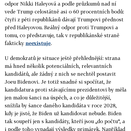
odpor Nikki Haleyová a podle průzkumů nad ní
vede Trump celostátně asi o 60 procentních bodů:
čtyři z pěti republikánů dávají Trumpovi přednost
před Haleyovou. Reálný odpor proti Trumpovi a
tomu, co představuje, tak v republikánské straně
fakticky
neexistuje
.
U demokratů je situace ještě přehlednější: strana
má hned několik potenciálních, relevantních
kandidátů, ale žádný z nich se nechtěl postavit
Joeu Bidenovi. Je totiž snadné si spočítat, že
kandidatura proti stávajícímu prezidentovi by měla
jen malou šanci na úspěch, a co je důležitější,
snížila by šance daného kandidáta v roce 2028,
kdy je jisté, že Biden už kandidovat nebude. Biden
tak soupeří jen s kandidáty, kteří jsou „do počtu“, a
i podle toho vypadají výsledky primárek. Například