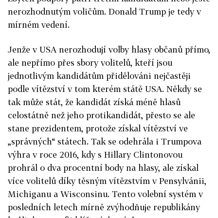
nerozhodnutým voličům. Donald Trump je tedy v
mírném vedení.
Jenže v USA nerozhodují volby hlasy občanů přímo,
ale nepřímo přes sbory volitelů, kteří jsou
jednotlivým kandidátům přidělováni nejčastěji
podle vítězství v tom kterém státě USA. Někdy se
tak může stát, že kandidát získá méně hlasů
celostátně než jeho protikandidát, přesto se ale
stane prezidentem, protože získal vítězství ve
„správných“ státech. Tak se odehrála i Trumpova
výhra v roce 2016, kdy s Hillary Clintonovou
prohrál o dva procentní body na hlasy, ale získal
více volitelů díky těsným vítězstvím v Pensylvánii,
Michiganu a Wisconsinu. Tento volební systém v
posledních letech mírně zvýhodňuje republikány