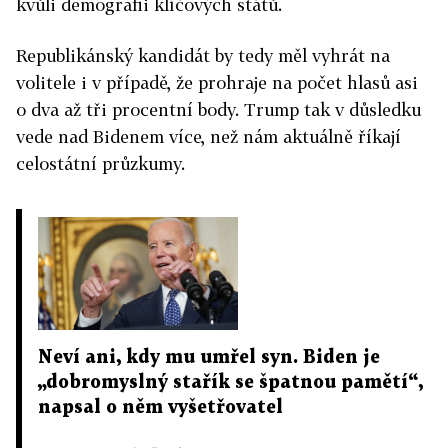
kvůli demografii klíčových států.
Republikánský kandidát by tedy měl vyhrát na
volitele i v případě, že prohraje na počet hlasů asi
o dva až tři procentní body. Trump tak v důsledku
vede nad Bidenem více, než nám aktuálně říkají
celostátní průzkumy.
Neví ani, kdy mu umřel syn. Biden je
„dobromyslný stařík se špatnou pamětí“,
napsal o něm vyšetřovatel