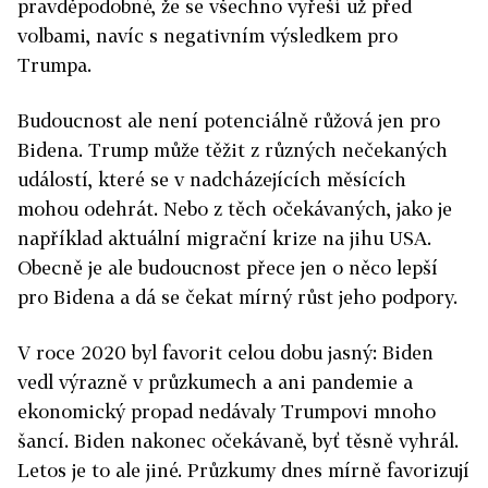
pravděpodobné, že se všechno vyřeší už před
volbami, navíc s negativním výsledkem pro
Trumpa.
Budoucnost ale není potenciálně růžová jen pro
Bidena. Trump může těžit z různých nečekaných
událostí, které se v nadcházejících měsících
mohou odehrát. Nebo z těch očekávaných, jako je
například aktuální migrační krize na jihu USA.
Obecně je ale budoucnost přece jen o něco lepší
pro Bidena a dá se čekat mírný růst jeho podpory.
V roce 2020 byl favorit celou dobu jasný: Biden
vedl výrazně v průzkumech a ani pandemie a
ekonomický propad nedávaly Trumpovi mnoho
šancí. Biden nakonec očekávaně, byť těsně vyhrál.
Letos je to ale jiné. Průzkumy dnes mírně favorizují