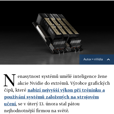
Autor ▪
nVidia
N
enasytnost systémů umělé inteligence žene
akcie Nvidie do extrémů. Výrobce grafických
čipů, které
nabízí nejvyšší výkon při tréninku a
používání systémů založených na strojovém
učení
, se v úterý 13. února stal pátou
nejhodnotnější firmou na světě.