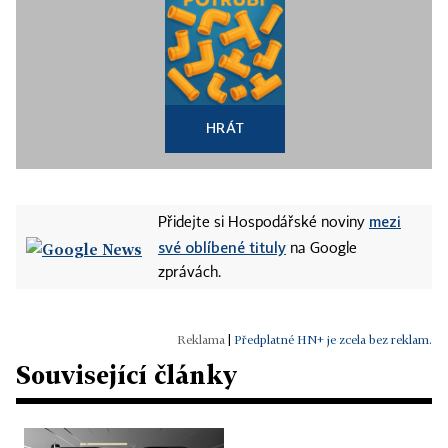
HRÁT
mezi
Přidejte si Hospodářské noviny
své oblíbené tituly
na Google
zprávách.
|
Předplatné HN+ je zcela bez reklam.
Související články