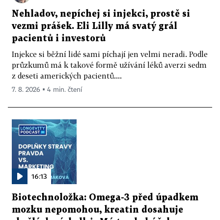
Nehladov, nepíchej si injekci, prostě si
vezmi prášek. Eli Lilly má svatý grál
pacientů i investorů
Injekce si běžní lidé sami píchají jen velmi neradi. Podle
průzkumů má k takové formě užívání léků averzi sedm
z deseti amerických pacientů....
7. 8. 2026 ▪ 4 min. čtení
16:13
Biotechnoložka: Omega-3 před úpadkem
mozku nepomohou, kreatin dosahuje