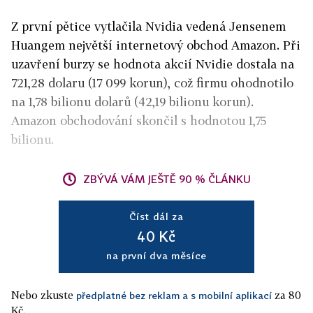
Z první pětice vytlačila Nvidia vedená Jensenem
Huangem největší internetový obchod Amazon. Při
uzavření burzy se hodnota akcií Nvidie dostala na
721,28 dolaru (17 099 korun), což firmu ohodnotilo
na 1,78 bilionu dolarů (42,19 bilionu korun).
Amazon obchodování skončil s hodnotou 1,75
bilionu.
ZBÝVÁ VÁM JEŠTĚ 90 % ČLÁNKU
Číst dál za
40 Kč
na první dva měsíce
Nebo zkuste
za 80
předplatné bez reklam a s mobilní aplikací
Kč.