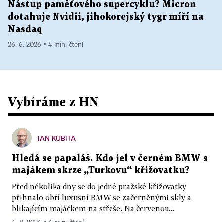
Nástup paměťového supercyklu? Micron
dotahuje Nvidii, jihokorejský tygr míří na
Nasdaq
26. 6. 2026 ▪ 4 min. čtení
Vybíráme z HN
JAN KUBITA
Hledá se papaláš. Kdo jel v černém BMW s
majákem skrze „Turkovu“ křižovatku?
Před několika dny se do jedné pražské křižovatky
přihnalo obří luxusní BMW se začerněnými skly a
blikajícím majáčkem na střeše. Na červenou...