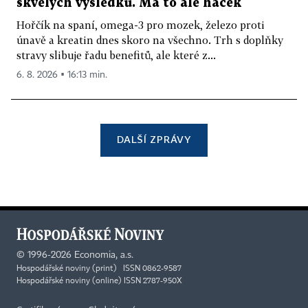
skvělých výsledků. Má to ale háček
Hořčík na spaní, omega-3 pro mozek, železo proti
únavě a kreatin dnes skoro na všechno. Trh s doplňky
stravy slibuje řadu benefitů, ale které z...
6. 8. 2026 ▪ 16:13 min.
DALŠÍ ZPRÁVY
©
1996-2026
Economia, a.s.
Hospodářské noviny (print) ISSN 0862-9587
Hospodářské noviny (online) ISSN 2787-950X