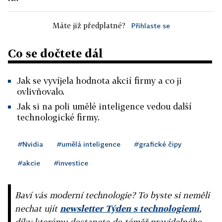
Máte již předplatné?
Přihlaste se
Co se dočtete dál
Jak se vyvíjela hodnota akcií firmy a co ji
ovlivňovalo.
Jak si na poli umělé inteligence vedou další
technologické firmy.
#Nvidia
#umělá inteligence
#grafické čipy
#akcie
#investice
Baví vás moderní technologie? To byste si neměli
nechat ujít
newsletter Týden s technologiemi
,
díky kterému dostanete do téměř pravidelného