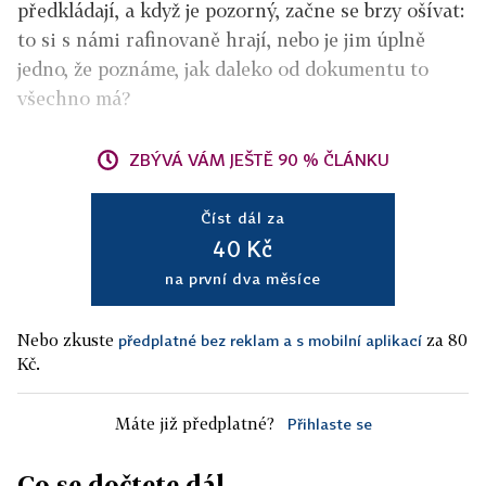
předkládají, a když je pozorný, začne se brzy ošívat:
to si s námi rafinovaně hrají, nebo je jim úplně
jedno, že poznáme, jak daleko od dokumentu to
všechno má?
ZBÝVÁ VÁM JEŠTĚ 90 % ČLÁNKU
Číst dál za
40 Kč
na první dva měsíce
Nebo zkuste
za 80
předplatné bez reklam a s mobilní aplikací
Kč.
Máte již předplatné?
Přihlaste se
Co se dočtete dál