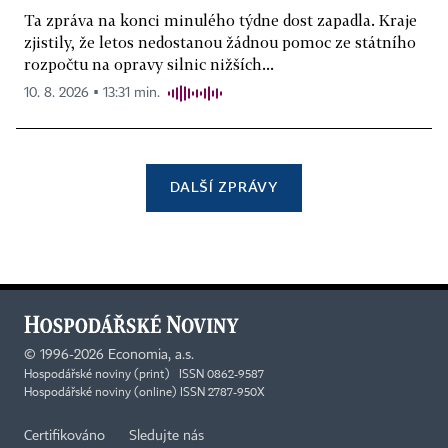
Ta zpráva na konci minulého týdne dost zapadla. Kraje
zjistily, že letos nedostanou žádnou pomoc ze státního
rozpočtu na opravy silnic nižších...
10. 8. 2026 ▪ 13:31 min.
DALŠÍ ZPRÁVY
©
1996-2026
Economia, a.s.
Hospodářské noviny (print) ISSN 0862-9587
Hospodářské noviny (online) ISSN 2787-950X
Certifikováno
Sledujte nás