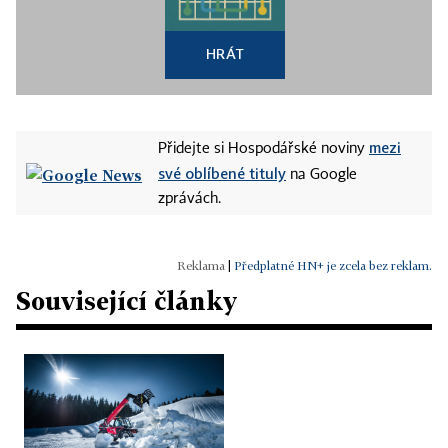
HRÁT
mezi
Přidejte si Hospodářské noviny
své oblíbené tituly
na Google
zprávách.
|
Předplatné HN+ je zcela bez reklam.
Související články