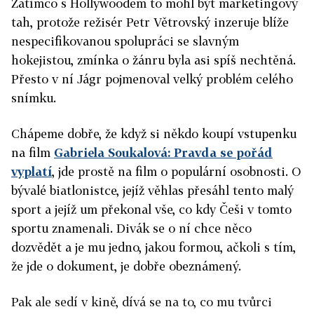
Zatímco s Hollywoodem to mohl být marketingový
tah, protože režisér Petr Větrovský inzeruje blíže
nespecifikovanou spolupráci se slavným
hokejistou, zmínka o žánru byla asi spíš nechtěná.
Přesto v ní Jágr pojmenoval velký problém celého
snímku.
Chápeme dobře, že když si někdo koupí vstupenku
na film
Gabriela Soukalová: Pravda se pořád
vyplatí
, jde prostě na film o populární osobnosti. O
bývalé biatlonistce, jejíž věhlas přesáhl tento malý
sport a jejíž um překonal vše, co kdy Češi v tomto
sportu znamenali. Divák se o ní chce něco
dozvědět a je mu jedno, jakou formou, ačkoli s tím,
že jde o dokument, je dobře obeznámený.
Pak ale sedí v kině, dívá se na to, co mu tvůrci