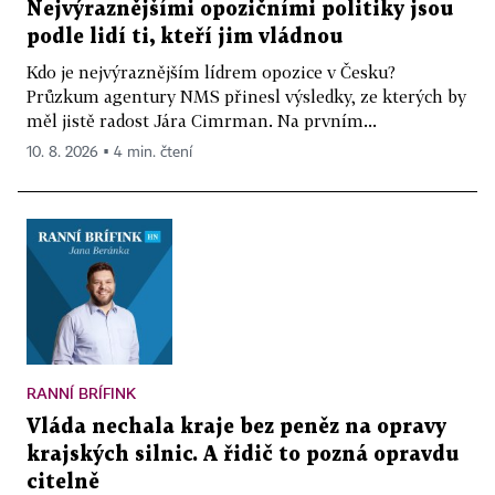
Nejvýraznějšími opozičními politiky jsou
podle lidí ti, kteří jim vládnou
Kdo je nejvýraznějším lídrem opozice v Česku?
Průzkum agentury NMS přinesl výsledky, ze kterých by
měl jistě radost Jára Cimrman. Na prvním...
10. 8. 2026 ▪ 4 min. čtení
RANNÍ BRÍFINK
Vláda nechala kraje bez peněz na opravy
krajských silnic. A řidič to pozná opravdu
citelně