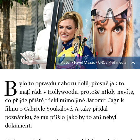
Autor ▪
Pavel Mazáč / CNC / Profimedia
B
ylo to opravdu nahoru dolů, přesně jak to
mají rádi v Hollywoodu, protože nikdy nevíte,
co přijde příště,“ řekl mimo jiné Jaromír Jágr k
filmu o Gabriele Soukalové. A taky přidal
poznámku, že mu přišlo, jako by to ani nebyl
dokument.