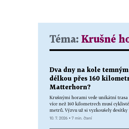
Téma:
Krušné h
Dva dny na kole temným 
délkou přes 160 kilomet
Matterhorn?
Krušnými horami vede unikátní trasa 
více než 160 kilometrech musí cyklist
metrů. Výzvu už si vyzkoušely desítky t
10. 7. 2026 ▪ 7 min. čtení