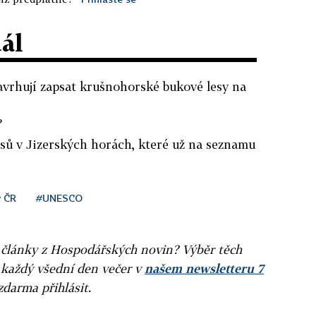
dál
avrhují zapsat krušnohorské bukové lesy na
?
lesů v Jizerských horách, které už na seznamu
y ČR
#UNESCO
ní články z Hospodářských novin? Výběr těch
 každý všední den večer v
našem newsletteru 7
zdarma přihlásit.