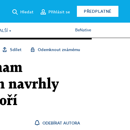
PŘEDPLATNÉ
Hledat
Přihlásit se
BeNative
ALŠÍ
Sdílet
Odemknout známému
znam
n navrhly
oří
ODEBÍRAT AUTORA