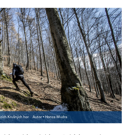
azích Krušných hor.
Autor ▪
Honza Mudra