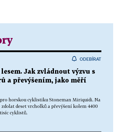
ory
ODEBÍRAT
lesem. Jak zvládnout výzvu s
rů a převýšením, jako měří
pro horskou cyklistiku Stoneman Miriquidi. Na
é zdolat deset vrcholků a převýšení kolem 4400
isíc cyklistů.