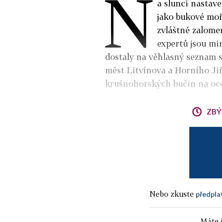
N
a slunci nastav
jako bukové mo
zvláštně zalome
expertů jsou mi
dostaly na věhlasný seznam 
měst Litvínova a Horního Jiř
krušnohorských bučin na oce
ZBÝ
Nebo zkuste
předpla
Máte j