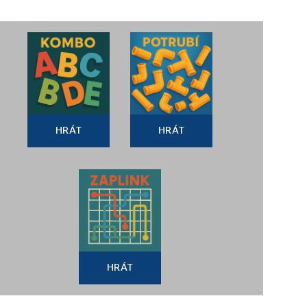
HRÁT
HRÁT
HRÁT