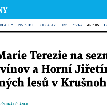
ARCHIV
REALITY
INVESTICE
PODCASTY
HRY
PročNe
D
Marie Terezie na se
vínov a Horní Jiřetí
ných lesů v Krušnoh
PŘEHRÁT ČLÁNEK