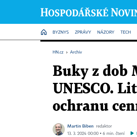
HOME
BYZNYS
ZPRÁVY
NÁZORY
TECH
HN.cz
›
Archiv
Buky z dob 
UNESCO. Lit
ochranu cen
Martin Biben
redaktor
13. 3. 2024 00:00 ▪ 6 min. čtení