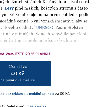
ených jižních stráních Krušných hor tvoří cosi
ře.
Lesy
plné nižších, košatých stromů s často
nými větvemi zaujmou na první pohled a podle
mořádně cenné. Nyní vzniká iniciativa, aby se
světového dědictví
UNESCO
. Zastupitelstva
etína v minulých týdnech schválila navržení
nění a tím i mnohem přísnější ochranu.
VÁ VÁM JEŠTĚ 90 % ČLÁNKU
Číst dál za
40 Kč
na první dva měsíce
za 80 Kč.
tné bez reklam a s mobilní aplikací
iž předplatné?
Přihlaste se