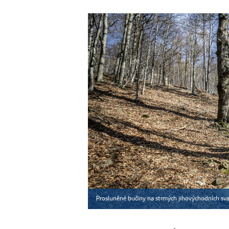
Prosluněné bučiny na strmých jihovýchodních sv