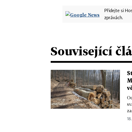
Přidejte si H
zprávách.
Související čl
S
M
v
Od
sv
za
18.