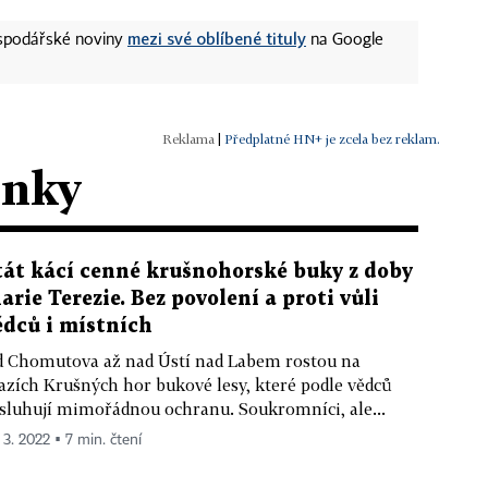
mezi své oblíbené tituly
ospodářské noviny
na Google
|
Předplatné HN+ je zcela bez reklam.
ánky
tát kácí cenné krušnohorské buky z doby
arie Terezie. Bez povolení a proti vůli
ědců i místních
 Chomutova až nad Ústí nad Labem rostou na
azích Krušných hor bukové lesy, které podle vědců
sluhují mimořádnou ochranu. Soukromníci, ale...
 3. 2022 ▪ 7 min. čtení