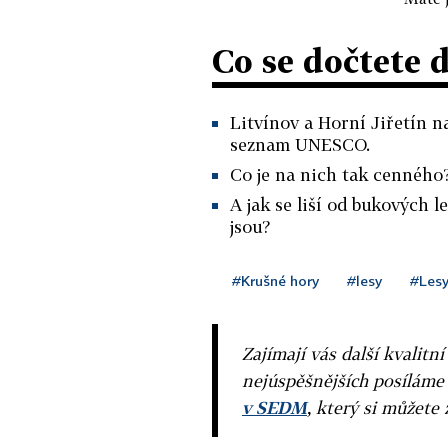
Co se dočtete 
Litvínov a Horní Jiřetín n
seznam UNESCO.
Co je na nich tak cenného
A jak se liší od bukových 
jsou?
#Krušné hory
#lesy
#Les
Zajímají vás další kvalit
nejúspěšnějších posíláme
v SEDM
, který si můžete 