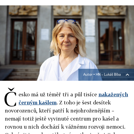
Autor ▪
HN – Lukáš Bíba
Č
esko má už téměř tři a půl tisíce
nakažených
černým kašlem
. Z toho je šest desítek
novorozenců, kteří patří k nejohroženějším –
nemají totiž ještě vyvinuté centrum pro kašel a
rovnou u nich dochází k vážnému rozvoji nemoci.