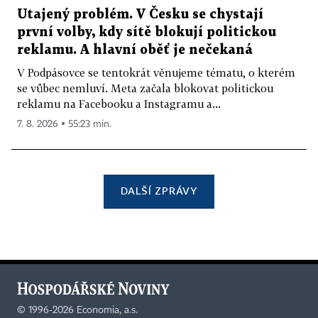
Utajený problém. V Česku se chystají
první volby, kdy sítě blokují politickou
reklamu. A hlavní oběť je nečekaná
V Podpásovce se tentokrát věnujeme tématu, o kterém
se vůbec nemluví. Meta začala blokovat politickou
reklamu na Facebooku a Instagramu a...
7. 8. 2026 ▪ 55:23 min.
DALŠÍ ZPRÁVY
©
1996-2026
Economia, a.s.