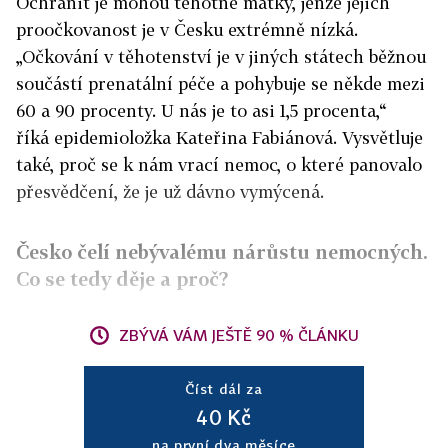
Ochránit je mohou těhotné matky, jenže jejich
proočkovanost je v Česku extrémně nízká.
„Očkování v těhotenství je v jiných státech běžnou
součástí prenatální péče a pohybuje se někde mezi
60 a 90 procenty. U nás je to asi 1,5 procenta,“
říká epidemioložka Kateřina Fabiánová. Vysvětluje
také, proč se k nám vrací nemoc, o které panovalo
přesvědčení, že je už dávno vymýcená.
Česko čelí nebývalému nárůstu nemocných.
Co se tedy děje a proč?
ZBÝVÁ VÁM JEŠTĚ 90 % ČLÁNKU
Číst dál za
40 Kč
na první dva měsíce