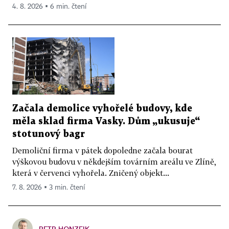
4. 8. 2026 ▪ 6 min. čtení
Začala demolice vyhořelé budovy, kde
měla sklad firma Vasky. Dům „ukusuje“
stotunový bagr
Demoliční firma v pátek dopoledne začala bourat
výškovou budovu v někdejším továrním areálu ve Zlíně,
která v červenci vyhořela. Zničený objekt...
7. 8. 2026 ▪ 3 min. čtení
PETR HONZEJK