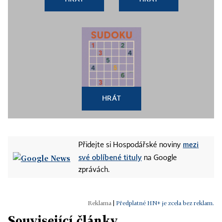
HRÁT
mezi
Přidejte si Hospodářské noviny
své oblíbené tituly
na Google
zprávách.
|
Předplatné HN+ je zcela bez reklam.
Související články