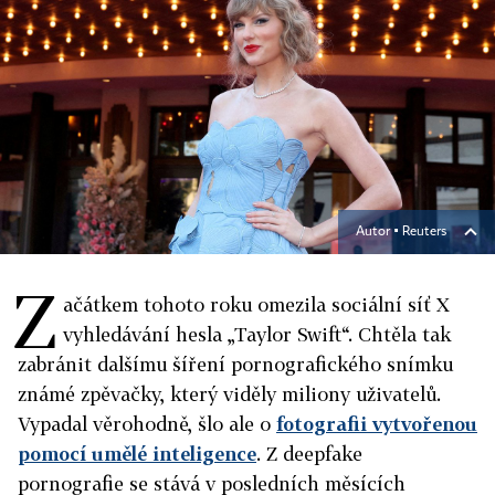
Autor ▪
Reuters
Z
ačátkem tohoto roku omezila sociální síť X
vyhledávání hesla „Taylor Swift“. Chtěla tak
zabránit dalšímu šíření pornografického snímku
známé zpěvačky, který viděly miliony uživatelů.
Vypadal věrohodně, šlo ale o
fotografii vytvořenou
pomocí umělé inteligence
. Z deepfake
pornografie se stává v posledních měsících