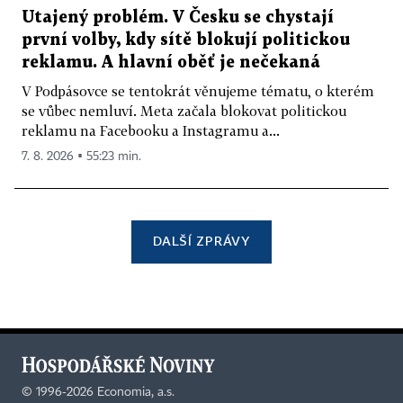
Utajený problém. V Česku se chystají
první volby, kdy sítě blokují politickou
reklamu. A hlavní oběť je nečekaná
V Podpásovce se tentokrát věnujeme tématu, o kterém
se vůbec nemluví. Meta začala blokovat politickou
reklamu na Facebooku a Instagramu a...
7. 8. 2026 ▪ 55:23 min.
DALŠÍ ZPRÁVY
©
1996-2026
Economia, a.s.