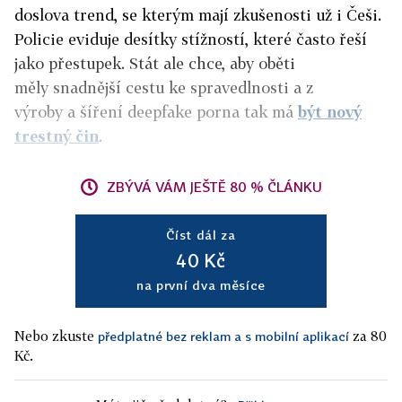
doslova trend, se kterým mají zkušenosti už i Češi.
Policie eviduje desítky stížností, které často řeší
jako přestupek. Stát ale chce, aby oběti
měly snadnější cestu ke spravedlnosti a z
výroby a šíření deepfake porna tak má
být nový
trestný čin
.
ZBÝVÁ VÁM JEŠTĚ 80 % ČLÁNKU
Číst dál za
40 Kč
na první dva měsíce
Nebo zkuste
za 80
předplatné bez reklam a s mobilní aplikací
Kč.