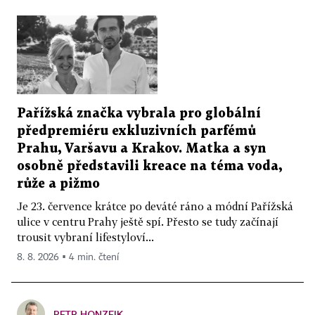
Pařížská značka vybrala pro globální
předpremiéru exkluzivních parfémů
Prahu, Varšavu a Krakov. Matka a syn
osobně představili kreace na téma voda,
růže a pižmo
Je 23. července krátce po deváté ráno a módní Pařížská
ulice v centru Prahy ještě spí. Přesto se tudy začínají
trousit vybraní lifestyloví...
8. 8. 2026 ▪ 4 min. čtení
PETR HONZEJK