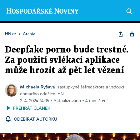
HN.cz
›
Archiv
Deepfake porno bude trestné.
Za použití svlékací aplikace
může hrozit až pět let vězení
Michaela Ryšavá
zástupkyně šéfredaktora a vedoucí
domácího oddělení HN
2. 4. 2024 14:35 ▪ Aktualizováno ▪ 4 min. čtení
PŘEHRÁT ČLÁNEK
ODEBÍRAT AUTORKU