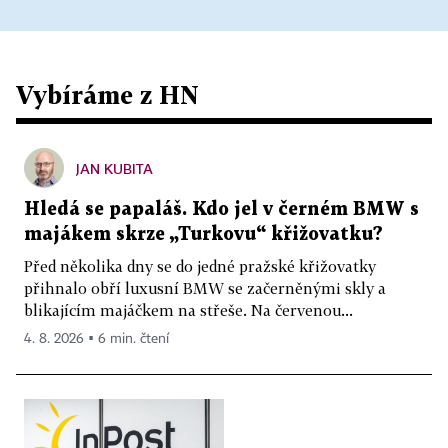
Vybíráme z HN
JAN KUBITA
Hledá se papaláš. Kdo jel v černém BMW s
majákem skrze „Turkovu“ křižovatku?
Před několika dny se do jedné pražské křižovatky
přihnalo obří luxusní BMW se začerněnými skly a
blikajícím majáčkem na střeše. Na červenou...
4. 8. 2026 ▪ 6 min. čtení