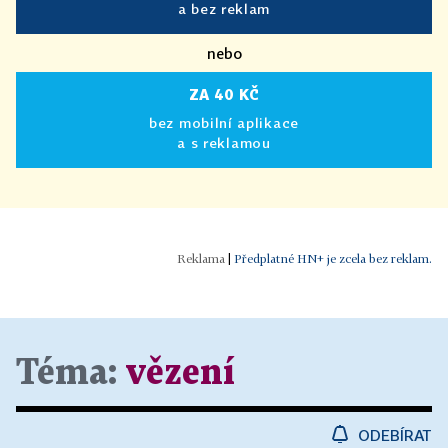
a bez reklam
nebo
ZA 40 KČ
bez mobilní aplikace
a s reklamou
|
Předplatné HN+ je zcela bez reklam.
Téma:
vězení
ODEBÍRAT