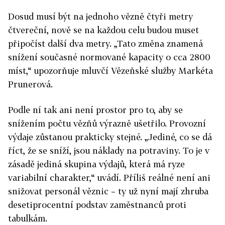
Dosud musí být na jednoho vězně čtyři metry
čtvereční, nově se na každou celu budou muset
připočíst další dva metry. „Tato změna znamená
snížení současné normované kapacity o cca 2800
míst,“ upozorňuje mluvčí Vězeňské služby Markéta
Prunerová.
Podle ní tak ani není prostor pro to, aby se
snížením počtu vězňů výrazně ušetřilo. Provozní
výdaje zůstanou prakticky stejné. „Jediné, co se dá
říct, že se sníží, jsou náklady na potraviny. To je v
zásadě jediná skupina výdajů, která má ryze
variabilní charakter,“ uvádí. Příliš reálné není ani
snižovat personál věznic – ty už nyní mají zhruba
desetiprocentní podstav zaměstnanců proti
tabulkám.