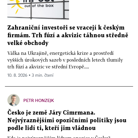
Zahraniční investoři se vracejí k českým
firmám. Trh fúzí a akvizic táhnou středně
velké obchody
Válka na Ukrajině, energetická krize a prostředí
vyšších úrokových sazeb v posledních letech tlumily
trh fúzí a akvizic ve střední Evropě....
10. 8. 2026 ▪ 3 min. čtení
PETR HONZEJK
Česko je země Járy Cimrmana.
Nejvýraznějšími opozičními politiky jsou
podle lidí ti, kteří jim vládnou