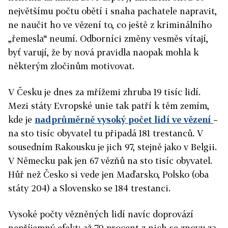
největšímu počtu obětí i snaha pachatele napravit,
ne naučit ho ve vězení to, co ještě z kriminálního
„řemesla“ neumí. Odborníci změny vesměs vítají,
byť varují, že by nová pravidla naopak mohla k
některým zločinům motivovat.
V Česku je dnes za mřížemi zhruba 19 tisíc lidí.
Mezi státy Evropské unie tak patří k těm zemím,
kde je
nadprůměrně vysoký počet lidí ve vězení
–
na sto tisíc obyvatel tu připadá 181 trestanců. V
sousedním Rakousku je jich 97, stejně jako v Belgii.
V
Německu pak jen 67 vězňů na sto t
isíc obyvatel.
Hůř než Česko si vede jen Maďarsko, Polsko (oba
státy 204) a Slovensko se 184 trestanci.
Vysoké počty vězněných lidí navíc doprovází
nepříjemný efekt: až 70 procent z nich se znovu za