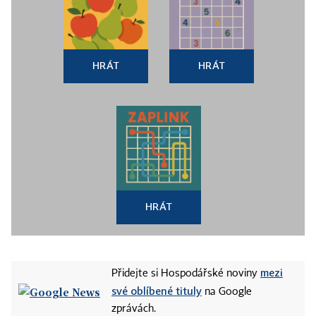
HRÁT
HRÁT
HRÁT
mezi
Přidejte si Hospodářské noviny
své oblíbené tituly
na Google
zprávách.