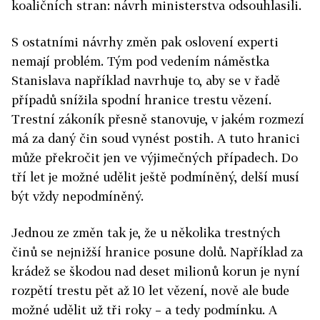
koaličních stran: návrh ministerstva odsouhlasili.
S ostatními návrhy změn pak oslovení experti
nemají problém. Tým pod vedením náměstka
Stanislava například navrhuje to, aby se v řadě
případů snížila spodní hranice trestu vězení.
Trestní zákoník přesně stanovuje, v jakém rozmezí
má za daný čin soud vynést postih. A tuto hranici
může překročit jen ve výjimečných případech. Do
tří let je možné udělit ještě podmíněný, delší musí
být vždy nepodmíněný.
Jednou ze změn tak je, že u několika trestných
činů se nejnižší hranice posune dolů. Například za
krádež se škodou nad deset milionů korun je nyní
rozpětí trestu pět až 10 let vězení, nově ale bude
možné udělit už tři roky – a tedy podmínku. A