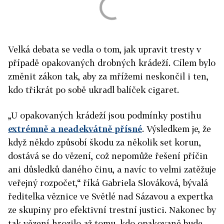
Velká debata se vedla o tom, jak upravit tresty v
případě opakovaných drobných krádeží. Cílem bylo
změnit zákon tak, aby za mřížemi neskončil i ten,
kdo třikrát po sobě ukradl balíček cigaret.
„U opakovaných krádeží jsou podmínky postihu
extrémně a neadekvátně přísné
. Výsledkem je, že
když někdo způsobí škodu za několik set korun,
dostává se do vězení, což nepomůže řešení příčin
ani důsledků daného činu, a navíc to velmi zatěžuje
veřejný rozpočet,“ říká Gabriela Slováková, bývalá
ředitelka věznice ve Světlé nad Sázavou a expertka
ze skupiny pro efektivní trestní justici. Nakonec by
tak vězení hrozilo až tomu, kdo opakovaně bude