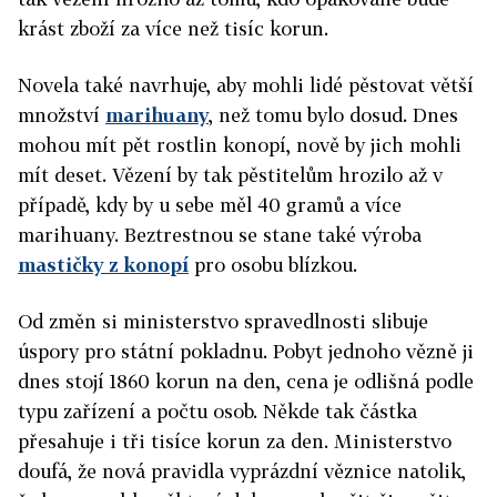
krást zboží za více než tisíc korun.
Novela také navrhuje, aby mohli lidé pěstovat větší
množství
marihuany
, než tomu bylo dosud. Dnes
mohou mít pět rostlin konopí, nově by jich mohli
mít deset. Vězení by tak pěstitelům hrozilo až v
případě, kdy by u sebe měl 40 gramů a více
marihuany. Beztrestnou se stane také výroba
mastičky z konopí
pro osobu blízkou.
Od změn si ministerstvo spravedlnosti slibuje
úspory pro státní pokladnu. Pobyt jednoho vězně ji
dnes stojí 1860 korun na den, cena je odlišná podle
typu zařízení a počtu osob. Někde tak částka
přesahuje i tři tisíce korun za den. Ministerstvo
doufá, že nová pravidla vyprázdní věznice natolik,