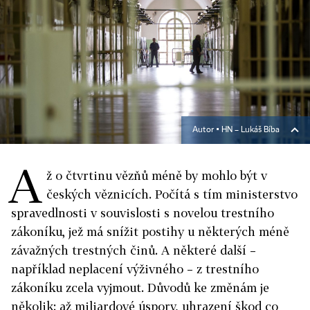
Autor ▪
HN – Lukáš Bíba
A
ž o čtvrtinu vězňů méně by mohlo být v
českých věznicích. Počítá s tím ministerstvo
spravedlnosti v souvislosti s novelou trestního
zákoníku, jež má snížit postihy u některých méně
závažných trestných činů. A některé další –
například neplacení výživného – z trestního
zákoníku zcela vyjmout. Důvodů ke změnám je
několik: až miliardové úspory, uhrazení škod co