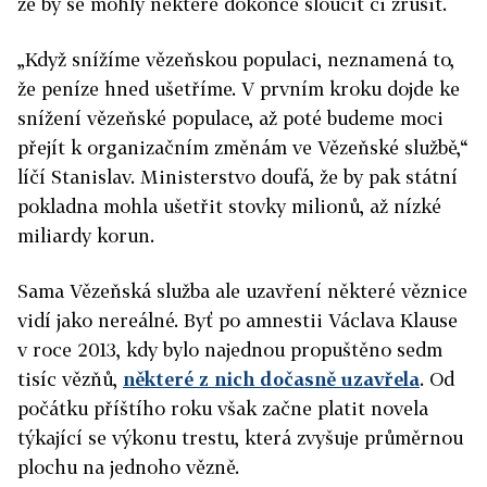
že by se mohly některé dokonce sloučit či zrušit.
„Když snížíme vězeňskou populaci, neznamená to,
že peníze hned ušetříme. V prvním kroku dojde ke
snížení vězeňské populace, až poté budeme moci
přejít k organizačním změnám ve Vězeňské službě,“
líčí Stanislav. Ministerstvo doufá, že by pak státní
pokladna mohla ušetřit stovky milionů, až nízké
miliardy korun.
Sama Vězeňská služba ale uzavření některé věznice
vidí jako nereálné. Byť po amnestii Václava Klause
v roce 2013, kdy bylo najednou propuštěno sedm
tisíc vězňů,
některé z nich dočasně uzavřela
. Od
počátku příštího roku však začne platit novela
týkající se výkonu trestu, která zvyšuje průměrnou
plochu na jednoho vězně.