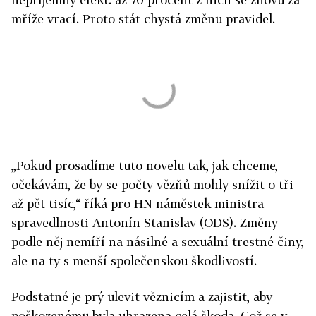
mříže vrací. Proto stát chystá změnu pravidel.
„Pokud prosadíme tuto novelu tak, jak chceme,
očekávám, že by se počty vězňů mohly snížit o tři
až pět tisíc,“ říká pro HN náměstek ministra
spravedlnosti Antonín Stanislav (ODS). Změny
podle něj nemíří na násilné a sexuální trestné činy,
ale na ty s menší společenskou škodlivostí.
Podstatné je prý ulevit věznicím a zajistit, aby
poškozenému byla uhrazena celá škoda. Což se v