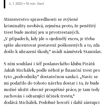
4. 1. 2023 ▪ 10 min. čtení
Ministerstvo spravedlnosti se zvýšené
kriminality neobává, zejména proto, že peněžitý
trest bude možný jen u prvotrestaných.
„V případech, kdy jde o ojedinělý exces, je třeba
spíše akcentovat postavení poškozených a to, zda
došlo k uhrazení škody,“ uvádí náměstek Stanislav.
S ním souhlasí i šéf poslaneckého klubu Pirátů
Jakub Michálek, podle něhož je finanční trest pro
tyto „podvodníky“ dostatečnou sankcí. „Navíc se
mi podařilo do tohoto návrhu dostat i to, že bude
možné uložit obecně prospěšné práce, je tam tedy
zachován i odrazující účinek trestu,“
dodává Michálek. Podobně hovoří i další zástupci