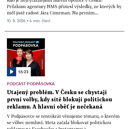
Kdo je nejvýraznějším lídrem opozice v Česku?
Průzkum agentury NMS přinesl výsledky, ze kterých by
měl jistě radost Jára Cimrman. Na prvním...
10. 8. 2026 ▪ 4 min. čtení
55:23
PODCAST PODPÁSOVKA
Utajený problém. V Česku se chystají
první volby, kdy sítě blokují politickou
reklamu. A hlavní oběť je nečekaná
V Podpásovce se tentokrát věnujeme tématu, o kterém
se vůbec nemluví. Meta začala blokovat politickou
reklamu na Facebooku a Instagramu a...