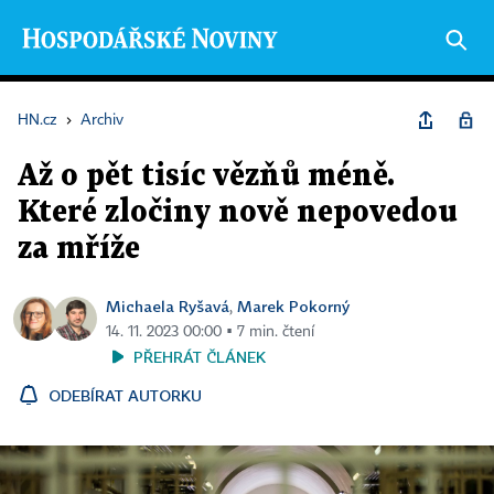
HN.cz
›
Archiv
Až o pět tisíc vězňů méně.
Které zločiny nově nepovedou
za mříže
Michaela Ryšavá
Marek Pokorný
,
14. 11. 2023 00:00 ▪ 7 min. čtení
PŘEHRÁT ČLÁNEK
ODEBÍRAT AUTORKU