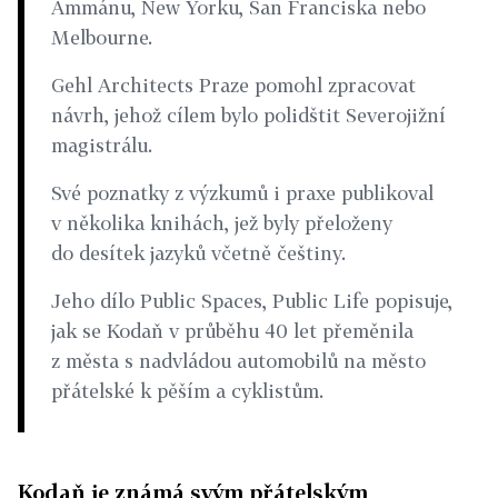
Ammánu, New Yorku, San Franciska nebo
Melbourne.
Gehl Architects Praze pomohl zpracovat
návrh, jehož cílem bylo polidštit Severojižní
magistrálu.
Své poznatky z výzkumů i praxe publikoval
v několika knihách, jež byly přeloženy
do desítek jazyků včetně češtiny.
Jeho dílo Public Spaces, Public Life popisuje,
jak se Kodaň v průběhu 40 let přeměnila
z města s nadvládou automobilů na město
přátelské k pěším a cyklistům.
Kodaň je známá svým přátelským