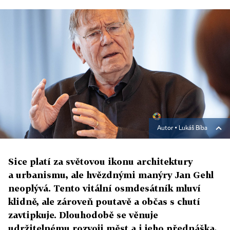
Autor ▪
Lukáš Bíba
Sice platí za světovou ikonu architektury
a urbanismu, ale hvězdnými manýry Jan Gehl
neoplývá. Tento vitální osmdesátník mluví
klidně, ale zároveň poutavě a občas s chutí
zavtipkuje. Dlouhodobě se věnuje
udržitelnému rozvoji měst a i jeho přednáška,