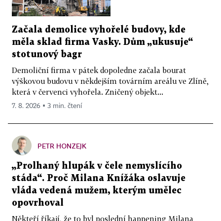
Začala demolice vyhořelé budovy, kde
měla sklad firma Vasky. Dům „ukusuje“
stotunový bagr
Demoliční firma v pátek dopoledne začala bourat
výškovou budovu v někdejším továrním areálu ve Zlíně,
která v červenci vyhořela. Zničený objekt...
7. 8. 2026 ▪ 3 min. čtení
PETR HONZEJK
„Prolhaný hlupák v čele nemyslícího
stáda“. Proč Milana Knížáka oslavuje
vláda vedená mužem, kterým umělec
opovrhoval
Někteří říkají, že to byl poslední happening Milana