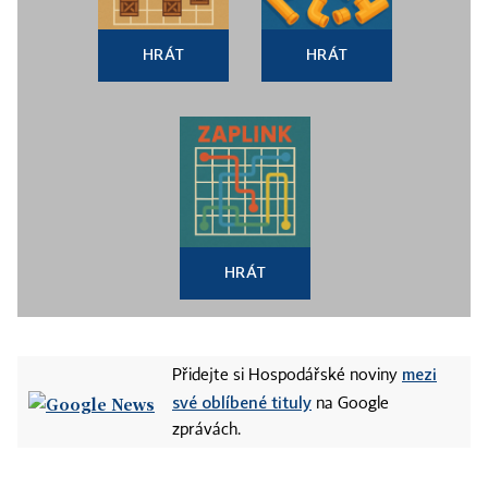
HRÁT
HRÁT
HRÁT
mezi
Přidejte si Hospodářské noviny
své oblíbené tituly
na Google
zprávách.