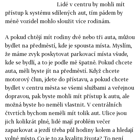
Lidé v centru by mohli mít
přístup k systému sdílených aut, tím pádem by
méně vozidel mohlo sloužit více rodinám.
A pokud chtějí mít rodiny dvě nebo tři auta, můžou
bydlet na předměstí, kde je spousta místa. Myslím,
že máme zvyk poskytovat parkovací místa všude,
kde se bydlí, a to je podle mě špatně. Pokud chcete
auta, měli byste jít na předměstí. Když chcete
motorový člun, jdete do přístavu, a pokud chcete
bydlet v centru města se všemi službami a veřejnou
dopravou, pak byste mohli mít přístup k autu, ale
možná byste ho neměli vlastnit. V centrálních
čtvrtích bychom neměli mít tolik aut. Ulice jsou
jich kolikrát plné, lidé mají problém večer
zaparkovat a jezdí třeba půl hodiny kolem a hledají
volné místo. Co je to za kvalitu života? To není