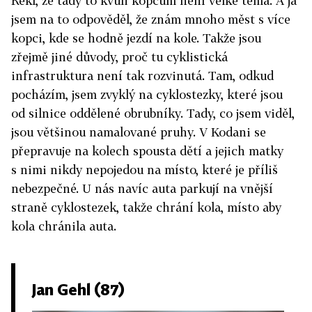
Řekl, že tady to kvůli kopcům není velké téma. A já
jsem na to odpověděl, že znám mnoho měst s více
kopci, kde se hodně jezdí na kole. Takže jsou
zřejmě jiné důvody, proč tu cyklistická
infrastruktura není tak rozvinutá. Tam, odkud
pocházím, jsem zvyklý na cyklostezky, které jsou
od silnice oddělené obrubníky. Tady, co jsem viděl,
jsou většinou namalované pruhy. V Kodani se
přepravuje na kolech spousta dětí a jejich matky
s nimi nikdy nepojedou na místo, které je příliš
nebezpečné. U nás navíc auta parkují na vnější
straně cyklostezek, takže chrání kola, místo aby
kola chránila auta.
Jan Gehl (87)