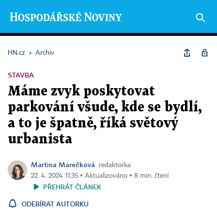
HN.cz
›
Archiv
STAVBA
Máme zvyk poskytovat
parkování všude, kde se bydlí,
a to je špatně, říká světový
urbanista
Martina Marečková
redaktorka
22. 4. 2024 11:35 ▪ Aktualizováno ▪ 8 min. čtení
PŘEHRÁT ČLÁNEK
ODEBÍRAT AUTORKU