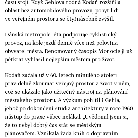
času stojí. Když Gehlova rodná Kodaň rozšířila
oblast bez automobilového provozu, pobyt lidí
ve veřejném prostoru se čtyřnásobně zvýšil.
Dánská metropole léta podporuje cyklistický
provoz, na kole jezdí denně více než polovina
obyvatel města. Renomovaný časopis Monocle ji už
pětkrát vyhlásil nejlepším městem pro život.
Kodaň začala už v 60. letech minulého století
pravidelně zkoumat veřejný prostor a život v něm,
což se ukázalo jako užitečný nástroj na plánování
městského prostoru. A výzkum pohltil i Gehla,
jehož po dokončení studia architektury v roce 1960
nástup do praxe vůbec nelákal. „Uvědomil jsem si,
že to nebyl dobrý čas stát se městským
plánovačem. Vznikala řada knih o dopravním