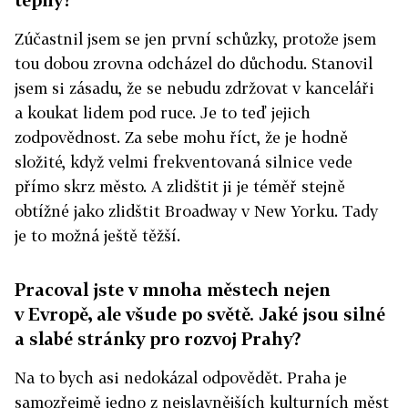
Zúčastnil jsem se jen první schůzky, protože jsem
tou dobou zrovna odcházel do důchodu. Stanovil
jsem si zásadu, že se nebudu zdržovat v kanceláři
a koukat lidem pod ruce. Je to teď jejich
zodpovědnost. Za sebe mohu říct, že je hodně
složité, když velmi frekventovaná silnice vede
přímo skrz město. A zlidštit ji je téměř stejně
obtížné jako zlidštit Broadway v New Yorku. Tady
je to možná ještě těžší.
Pracoval jste v mnoha městech nejen
v Evropě, ale všude po světě. Jaké jsou silné
a slabé stránky pro rozvoj Prahy?
Na to bych asi nedokázal odpovědět. Praha je
samozřejmě jedno z nejslavnějších kulturních měst