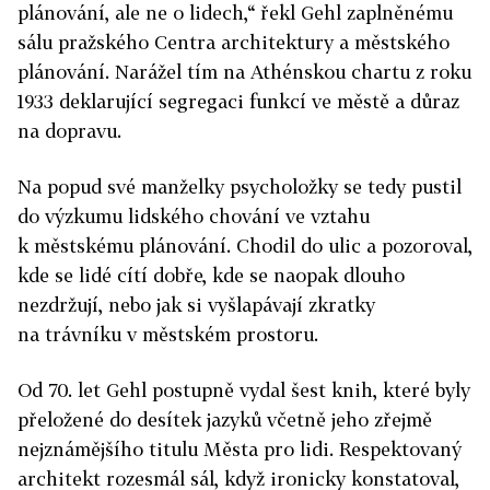
plánování, ale ne o lidech,“ řekl Gehl zaplněnému
sálu pražského Centra architektury a městského
plánování. Narážel tím na Athénskou chartu z roku
1933 deklarující segregaci funkcí ve městě a důraz
na dopravu.
Na popud své manželky psycholožky se tedy pustil
do výzkumu lidského chování ve vztahu
k městskému plánování. Chodil do ulic a pozoroval,
kde se lidé cítí dobře, kde se naopak dlouho
nezdržují, nebo jak si vyšlapávají zkratky
na trávníku v městském prostoru.
Od 70. let Gehl postupně vydal šest knih, které byly
přeložené do desítek jazyků včetně jeho zřejmě
nejznámějšího titulu Města pro lidi. Respektovaný
architekt rozesmál sál, když ironicky konstatoval,