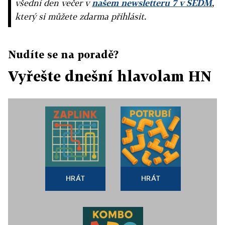
všední den večer v
našem newsletteru 7 v SEDM
,
který si můžete zdarma přihlásit.
Nudíte se na poradě?
Vyřešte dnešní hlavolam HN
HRÁT
HRÁT