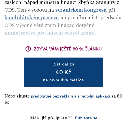
zaslechl nápad ministra financí Zbyňka Stanjury z
ODS. Ten v sobotu na
stranickém kongresu
při
kandidátském projevu
na prvního místopředsedu
ODS v jedné větě zmínil nápad dotyčné
ministerstvo pro místní rozvoj zrušit
.
ZBÝVÁ VÁM JEŠTĚ 80 % ČLÁNKU
Číst dál za
40 Kč
na první dva měsíce
Nebo zkuste
za 80
předplatné bez reklam a s mobilní aplikací
Kč.
Máte již předplatné?
Přihlaste se