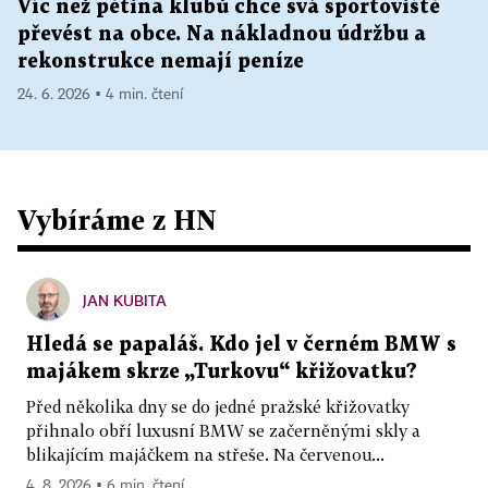
Víc než pětina klubů chce svá sportoviště
převést na obce. Na nákladnou údržbu a
rekonstrukce nemají peníze
24. 6. 2026 ▪ 4 min. čtení
Vybíráme z HN
JAN KUBITA
Hledá se papaláš. Kdo jel v černém BMW s
majákem skrze „Turkovu“ křižovatku?
Před několika dny se do jedné pražské křižovatky
přihnalo obří luxusní BMW se začerněnými skly a
blikajícím majáčkem na střeše. Na červenou...
4. 8. 2026 ▪ 6 min. čtení