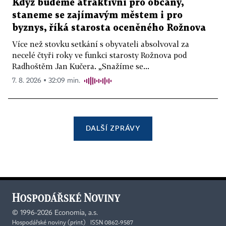
Když budeme atraktivní pro občany,
staneme se zajímavým městem i pro
byznys, říká starosta oceněného Rožnova
Více než stovku setkání s obyvateli absolvoval za
necelé čtyři roky ve funkci starosty Rožnova pod
Radhoštěm Jan Kučera. „Snažíme se...
7. 8. 2026 ▪ 32:09 min.
DALŠÍ ZPRÁVY
©
1996-2026
Economia, a.s.
Hospodářské noviny (print) ISSN 0862-9587