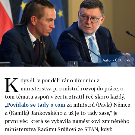
Autor ▪
ČTK
K
dyž šli v pondělí ráno úředníci z
ministerstva pro místní rozvoj do práce, o
tom tématu aspoň v žertu ztratil řeč skoro každý.
„
Povídalo se tady o tom
za ministrů (Pavla) Němce
a (Kamila) Jankovského a už je to tady zase,“ je
první věc, která se vybavila náměstkovi zmíněného
ministerstva Radimu Sršňovi ze STAN, když