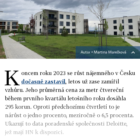
Autor ▪
Martina Marečková
K
oncem roku 2023 se růst nájemného v Česku
dočasně zastavil
, letos už zase zamířil
vzhůru. Jeho průměrná cena za metr čtvereční
během prvního kvartálu letošního roku dosáhla
295 korun. Oproti předchozímu čtvrtletí to je
nárůst o jedno procento, meziročně o 6,5 procenta.
Ukazují to data poradenské společnosti Deloitte,
jež mají HN k dispozici.