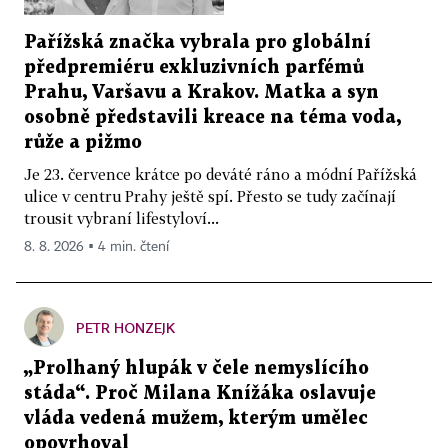
Pařížská značka vybrala pro globální
předpremiéru exkluzivních parfémů
Prahu, Varšavu a Krakov. Matka a syn
osobně představili kreace na téma voda,
růže a pižmo
Je 23. července krátce po deváté ráno a módní Pařížská
ulice v centru Prahy ještě spí. Přesto se tudy začínají
trousit vybraní lifestyloví...
8. 8. 2026 ▪ 4 min. čtení
PETR HONZEJK
„Prolhaný hlupák v čele nemyslícího
stáda“. Proč Milana Knížáka oslavuje
vláda vedená mužem, kterým umělec
opovrhoval