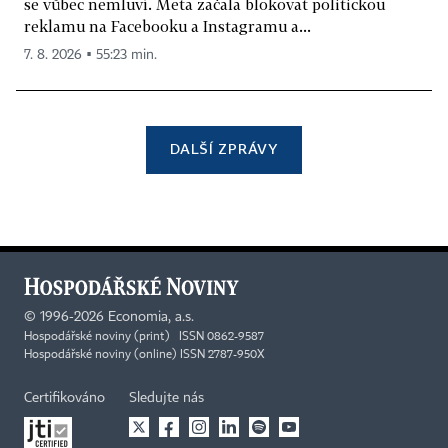
se vůbec nemluví. Meta začala blokovat politickou
reklamu na Facebooku a Instagramu a...
7. 8. 2026 ▪ 55:23 min.
DALŠÍ ZPRÁVY
©
1996-2026
Economia, a.s.
Hospodářské noviny (print) ISSN 0862-9587
Hospodářské noviny (online) ISSN 2787-950X
Certifikováno
Sledujte nás