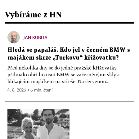
Vybíráme z HN
JAN KUBITA
Hledá se papaláš. Kdo jel v černém BMW s
majákem skrze „Turkovu“ křižovatku?
Před několika dny se do jedné pražské křižovatky
přihnalo obří luxusní BMW se začerněnými skly a
blikajícím majáčkem na střeše. Na červenou...
4. 8. 2026 ▪ 6 min. čtení