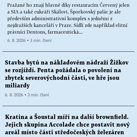
Pražané ho znají hlavně díky restauracím Červený jelen
a SIA a také cukráři Skálovi. Šporkovský palác je ale
především administrativní komplex s jedněmi z
nejdražších kanceláří v Praze. Sídlí zde například elitní
právníci Dentons, farmaceutická...
6. 8. 2026 ▪ 3 min. čtení
Stavba bytů na nákladovém nádraží Žižkov
se rozjíždí. Penta požádala o povolení na
zbytek severovýchodní části, ve hře jsou
miliardy
6. 8. 2026 ▪ 3 min. čtení
Kratina a Šoustal míří na další brownfield.
Jejich skupina Accolade chce postavit nový
areál místo části středočeských železáren