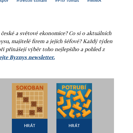
spor
#trestní stíhání
#Pitr Tomáš
#MMA
v české a světové ekonomice? Co si o aktuálních
ysu, majitelé firem a jejich šéfové? Každý týden
ři přinášejí výběr toho nejlepšího a pohled z
jte Byznys newsletter.
HRÁT
HRÁT