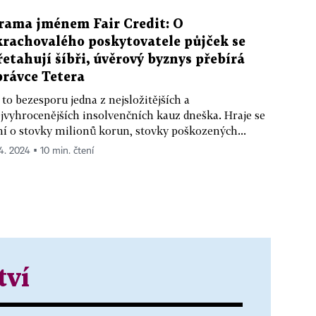
rama jménem Fair Credit: O
krachovalého poskytovatele půjček se
řetahují šíbři, úvěrový byznys přebírá
právce Tetera
 to bezesporu jedna z nejsložitějších a
jvyhrocenějších insolvenčních kauz dneška. Hraje se
ní o stovky milionů korun, stovky poškozených...
 4. 2024 ▪ 10 min. čtení
tví