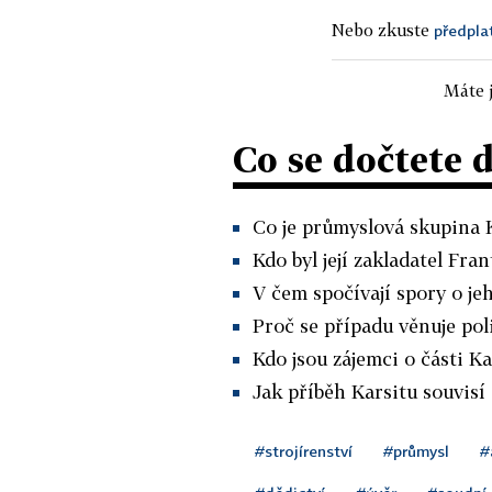
Nebo zkuste
předpla
Máte j
Co se dočtete 
Co je průmyslová skupina 
Kdo byl její zakladatel Fran
V čem spočívají spory o jeh
Proč se případu věnuje poli
Kdo jsou zájemci o části Ka
Jak příběh Karsitu souvisí 
#strojírenství
#průmysl
#