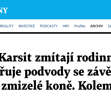
ARCHIV
REALITY
INVESTICE
PODCASTY
HRY
PročNe
D
Karsit zmítají rodin
třuje podvody se závě
 zmizelé koně. Kole