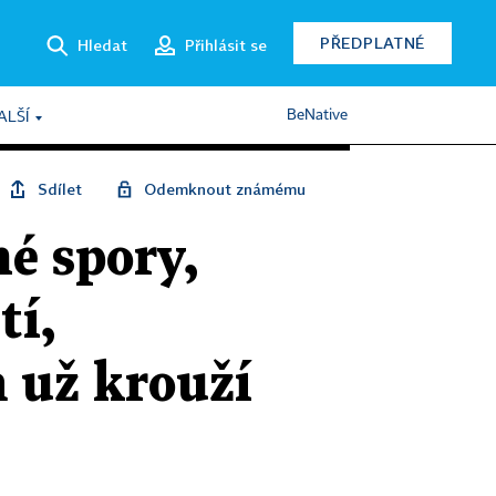
PŘEDPLATNÉ
Hledat
Přihlásit se
BeNative
ALŠÍ
Sdílet
Odemknout známému
né spory,
tí,
m už krouží