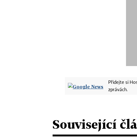
Přidejte si H
zprávách.
Související čl