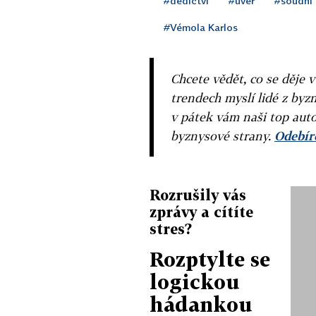
#dědictví
#úvěr
#soudní 
#Vémola Karlos
Chcete vědět, co se děje 
trendech myslí lidé z byzn
v pátek vám naši top auto
byznysové strany.
Odebíre
Rozrušily vás
zprávy a cítíte
stres?
Rozptylte se
logickou
hádankou