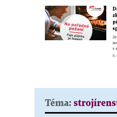
D
z
p
s
Je
ne
v 
8.
Téma:
strojírens