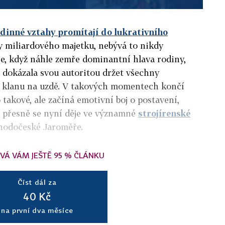
dinné vztahy promítají do lukrativního
y miliardového majetku, nebývá to nikdy
e, když náhle zemře dominantní hlava rodiny,
á dokázala svou autoritou držet všechny
o klanu na uzdě. V takových momentech končí
 takové, ale začíná emotivní boj o postavení,
o přesně se nyní děje ve významné
strojírenské
hodočeské Jaroměře.
VÁ VÁM JEŠTĚ 95 % ČLÁNKU
Číst dál za
40 Kč
na první dva měsíce