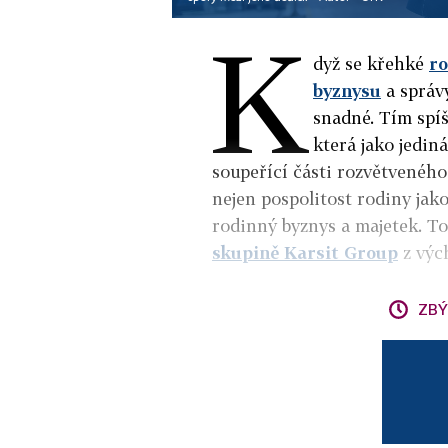
K
dyž se křehké
ro
byznysu
a správ
snadné. Tím spíš
která jako jedin
soupeřící části rozvětvenéh
nejen pospolitost rodiny jako
rodinný byznys a majetek. T
skupině Karsit Group
z výc
ZBÝ