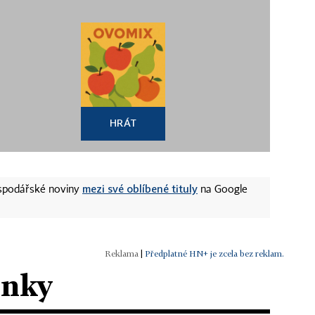
HRÁT
mezi své oblíbené tituly
ospodářské noviny
na Google
|
Předplatné HN+ je zcela bez reklam.
ánky