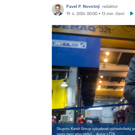
Pavel P. Novotný
redaktor
19. 4. 2024 00:00 ▪ 13 min. čtení
Skupinu Karsit Group vybudoval východočeský prům
spory mezi jeho dědici.
Autor ▪
ČTK