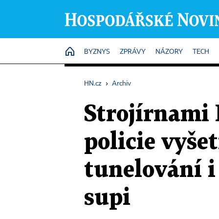
HOME
BYZNYS
ZPRÁVY
NÁZORY
TECH
HN.cz
›
Archiv
Strojírnami 
policie vyše
tunelování i
supi