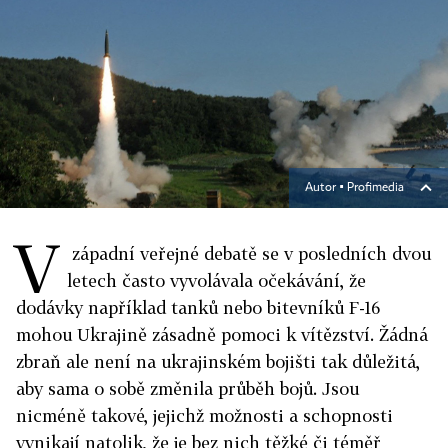
Autor ▪
Profimedia
V
západní veřejné debatě se v posledních dvou
letech často vyvolávala očekávání, že
dodávky například tanků nebo bitevníků F-16
mohou Ukrajině zásadně pomoci k vítězství. Žádná
zbraň ale není na ukrajinském bojišti tak důležitá,
aby sama o sobě změnila průběh bojů. Jsou
nicméně takové, jejichž možnosti a schopnosti
vynikají natolik, že je bez nich těžké či téměř