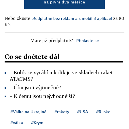
na první dva měsíce
Nebo zkuste
za 80
předplatné bez reklam a s mobilní aplikací
Kč.
Máte již předplatné?
Přihlaste se
Co se dočtete dál
– Kolik se vyrábí a kolik je ve skladech raket
ATACMS?
– Čím jsou výjimečné?
– K čemu jsou nejvhodnější?
#Válka na Ukrajině
#rakety
#USA
#Rusko
#válka
#Krym