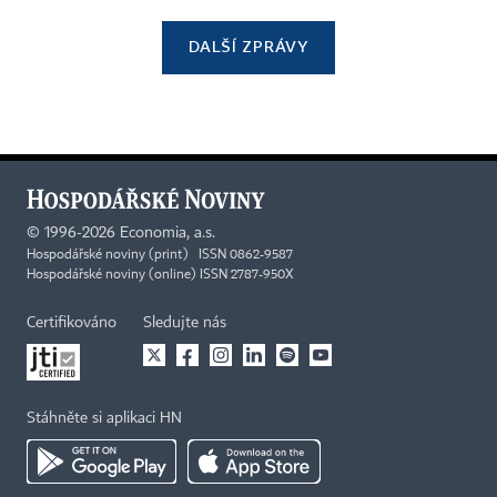
DALŠÍ ZPRÁVY
©
1996-2026
Economia, a.s.
Hospodářské noviny (print) ISSN 0862-9587
Hospodářské noviny (online) ISSN 2787-950X
Certifikováno
Sledujte nás
Stáhněte si aplikaci HN