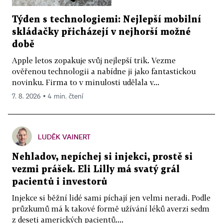
Týden s technologiemi: Nejlepší mobilní
skládačky přicházejí v nejhorší možné
době
Apple letos zopakuje svůj nejlepší trik. Vezme
ověřenou technologii a nabídne ji jako fantastickou
novinku. Firma to v minulosti udělala v...
7. 8. 2026 ▪ 4 min. čtení
LUDĚK VAINERT
Nehladov, nepíchej si injekci, prostě si
vezmi prášek. Eli Lilly má svatý grál
pacientů i investorů
Injekce si běžní lidé sami píchají jen velmi neradi. Podle
průzkumů má k takové formě užívání léků averzi sedm
z deseti amerických pacientů....