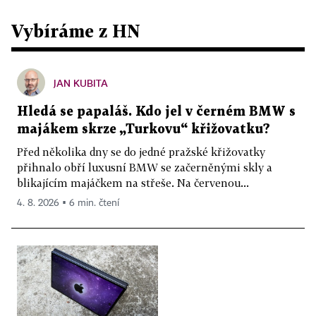
Vybíráme z HN
JAN KUBITA
Hledá se papaláš. Kdo jel v černém BMW s
majákem skrze „Turkovu“ křižovatku?
Před několika dny se do jedné pražské křižovatky
přihnalo obří luxusní BMW se začerněnými skly a
blikajícím majáčkem na střeše. Na červenou...
4. 8. 2026 ▪ 6 min. čtení