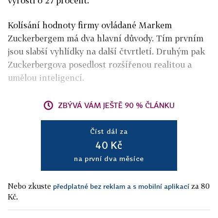
vyrostl o 27 procent.
Kolísání hodnoty firmy ovládané Markem
Zuckerbergem má dva hlavní důvody. Tím prvním
jsou slabší vyhlídky na další čtvrtletí. Druhým pak
Zuckerbergova posedlost rozšířenou realitou a
umělou inteligencí.
ZBÝVÁ VÁM JEŠTĚ 90 % ČLÁNKU
Číst dál za
40 Kč
na první dva měsíce
Nebo zkuste
za 80
předplatné bez reklam a s mobilní aplikací
Kč.