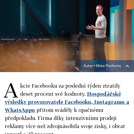
Autor ▪
Meta Platforms
A
kcie Facebooku za poslední týden ztratily
deset procent své hodnoty.
Hospodářské
výsledky provozovatele Facebooku, Instagramu a
WhatsAppu
přitom sváděly k opačnému
předpokladu. Firma díky intenzivnímu prodeji
reklamy více než zdvojnásobila svoje zisky, i obrat