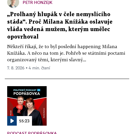
PETR HONZEJK
„Prolhaný hlupák v čele nemyslícího
stáda“. Proč Milana Knížáka oslavuje
vláda vedená mužem, kterým umělec
opovrhoval
Někteří říkají, že to byl poslední happening Milana
Knížáka. A něco na tom je. Pohřeb se státními poctami
organizovaný těmi, kterými slavný...
7. 8. 2026 ▪ 4 min. čtení
55:23
PODCAST PODPÁSOVKA