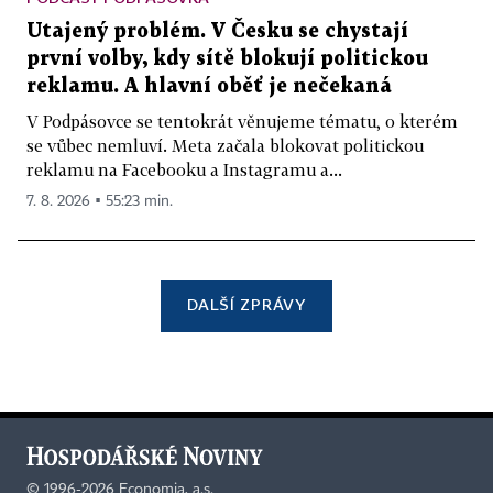
Utajený problém. V Česku se chystají
první volby, kdy sítě blokují politickou
reklamu. A hlavní oběť je nečekaná
V Podpásovce se tentokrát věnujeme tématu, o kterém
se vůbec nemluví. Meta začala blokovat politickou
reklamu na Facebooku a Instagramu a...
7. 8. 2026 ▪ 55:23 min.
DALŠÍ ZPRÁVY
©
1996-2026
Economia, a.s.