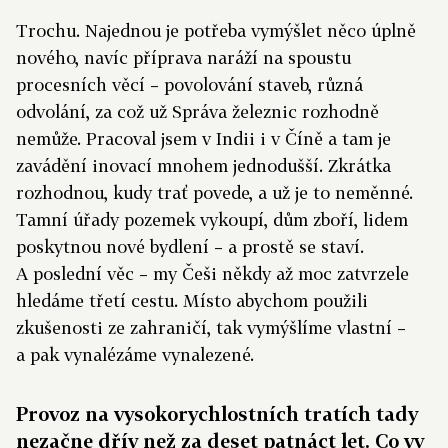
Trochu. Najednou je potřeba vymýšlet něco úplně
nového, navíc příprava naráží na spoustu
procesních věcí – povolování staveb, různá
odvolání, za což už Správa železnic rozhodně
nemůže. Pracoval jsem v Indii i v Číně a tam je
zavádění inovací mnohem jednodušší. Zkrátka
rozhodnou, kudy trať povede, a už je to neměnné.
Tamní úřady pozemek vykoupí, dům zboří, lidem
poskytnou nové bydlení – a prostě se staví.
A poslední věc – my Češi někdy až moc zatvrzele
hledáme třetí cestu. Místo abychom použili
zkušenosti ze zahraničí, tak vymýšlíme vlastní –
a pak vynalézáme vynalezené.
Provoz na vysokorychlostních tratích tady
nezačne dřív než za deset patnáct let. Co vy