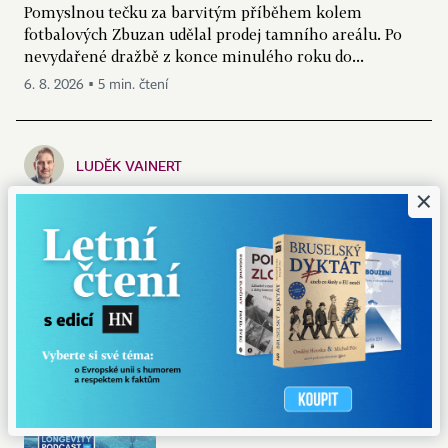
Pomyslnou tečku za barvitým příběhem kolem
fotbalových Zbuzan udělal prodej tamního areálu. Po
nevydařené dražbě z konce minulého roku do...
6. 8. 2026 ▪ 5 min. čtení
LUDĚK VAINERT
×
Nehladov, nepíchej si injekci, prostě si
vezmi prášek. Eli Lilly má svatý grál
tlouštíků i investorů
Injekce si běžní lidé sami píchají jen velmi neradi. Podle
průzkumů má k takové formě užívání léků averzi sedm
z deseti amerických pacientů....
6. 8. 2026 ▪ 4 min. čtení