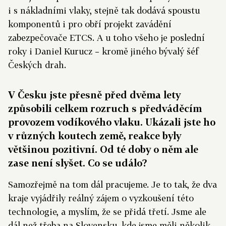
i s nákladními vlaky, stejně tak dodává spoustu
komponentů i pro obří projekt zavádění
zabezpečovače ETCS. A u toho všeho je poslední
roky i Daniel Kurucz – kromě jiného bývalý šéf
Českých drah.
V Česku jste přesně před dvěma lety
způsobili celkem rozruch s předváděcím
provozem vodíkového vlaku. Ukázali jste ho
v různých koutech země, reakce byly
většinou pozitivní. Od té doby o něm ale
zase není slyšet. Co se událo?
Samozřejmě na tom dál pracujeme. Je to tak, že dva
kraje vyjádřily reálný zájem o vyzkoušení této
technologie, a myslím, že se přidá třetí. Jsme ale
dál než třeba na Slovensku, kde jsme měli několik