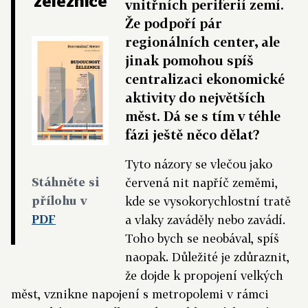
železnice
vnitřních periferií zemí.
Že podpoří pár
regionálních center, ale
jinak pomohou spíš
centralizaci ekonomické
aktivity do největších
měst. Dá se s tím v téhle
fázi ještě něco dělat?
Tyto názory se vlečou jako
Stáhněte si
červená nit napříč zeměmi,
přílohu v
kde se vysokorychlostní tratě
PDF
a vlaky zaváděly nebo zavádí.
Toho bych se neobával, spíš
naopak. Důležité je zdůraznit,
že dojde k propojení velkých
měst, vznikne napojení s metropolemi v rámci