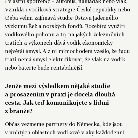
i vlastní spotřebič – autobus, náklaďák nebo vlak.
Vznikla i vodíková strategie České republiky nebo
třeba velmi zajímavá studie Ústavu jaderného
výzkumu Řež a norských fondů. Rozebírá využití
vodíkového pohonu a to, na jakých železničních
tratích a výkonech dává vodík ekonomicky
největší smysl. A z ní mimochodem vzešlo, že řadu
tratí nemá smysl elektrifikovat, že vlak na vodík
nebo baterie bude rentabilnější.
Jenže mezi výsledkem nějaké studie
a prosazením v praxi je docela dlouhá
cesta. Jak teď komunikujete s lidmi
z branže?
Občas vezmeme partnery do Německa, kde jsou
v určitých oblastech vodíkové vlaky každodenní