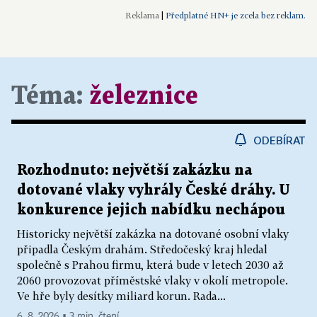
|
Předplatné HN+ je zcela bez reklam.
Téma:
železnice
ODEBÍRAT
Rozhodnuto: největší zakázku na
dotované vlaky vyhrály České dráhy. U
konkurence jejich nabídku nechápou
Historicky největší zakázka na dotované osobní vlaky
připadla Českým drahám. Středočeský kraj hledal
společně s Prahou firmu, která bude v letech 2030 až
2060 provozovat příměstské vlaky v okolí metropole.
Ve hře byly desítky miliard korun. Rada...
6. 8. 2026 ▪ 3 min. čtení