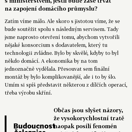
s ministerstvem, jestli bude zase trvat
na zapojení domácího průmyslu?
Zatím víme málo. Ale skoro s jistotou víme, že se
bude soutěžit spolu s následným servisem. Tady
jsme naprosto otevření tomu, abychom vytvořili
nějaké konsorcium s dodavatelem, který tu
technologii zvládne. Bylo by skvělé, kdyby to byl
někdo domácí. A ekonomika by na tom
jednoznačně vydělala. Přesouvat sem finální
montáž by bylo komplikovanější, ale i to by šlo.
Umím si spíš představit některou z dílčích operací,
třeba výrobu skříní.
Občas jsou slyšet názory,
že vysokorychlostní tratě
Budoucnost
naopak posílí fenomén