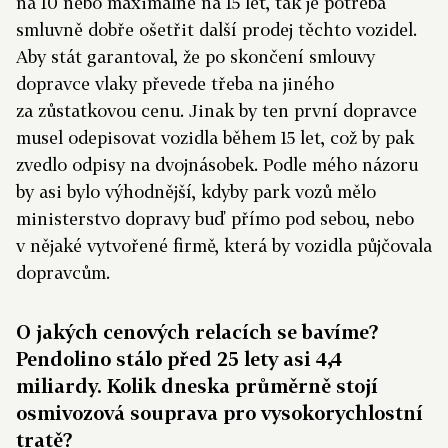
na 10 nebo maximálně na 15 let, tak je potřeba
smluvně dobře ošetřit další prodej těchto vozidel.
Aby stát garantoval, že po skončení smlouvy
dopravce vlaky převede třeba na jiného
za zůstatkovou cenu. Jinak by ten první dopravce
musel odepisovat vozidla během 15 let, což by pak
zvedlo odpisy na dvojnásobek. Podle mého názoru
by asi bylo výhodnější, kdyby park vozů mělo
ministerstvo dopravy buď přímo pod sebou, nebo
v nějaké vytvořené firmě, která by vozidla půjčovala
dopravcům.
O jakých cenových relacích se bavíme?
Pendolino stálo před 25 lety asi 4,4
miliardy. Kolik dneska průměrně stojí
osmivozová souprava pro vysokorychlostní
tratě?