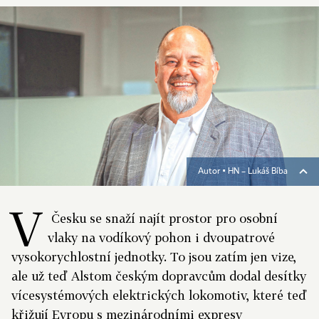
Autor ▪
HN – Lukáš Bíba
V
Česku se snaží najít prostor pro osobní
vlaky na vodíkový pohon i dvoupatrové
vysokorychlostní jednotky. To jsou zatím jen vize,
ale už teď Alstom českým dopravcům dodal desítky
vícesystémových elektrických lokomotiv, které teď
křižují Evropu s mezinárodními expresy