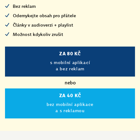
Bez reklam
Odemykejte obsah pro přátele
Články v audioverzi + playlist
Možnost kdykoliv zrušit
ZA 80 KČ
s mobilní aplikací
a bez reklam
nebo
ZA 40 KČ
bez mobilní aplikace
a s reklamou