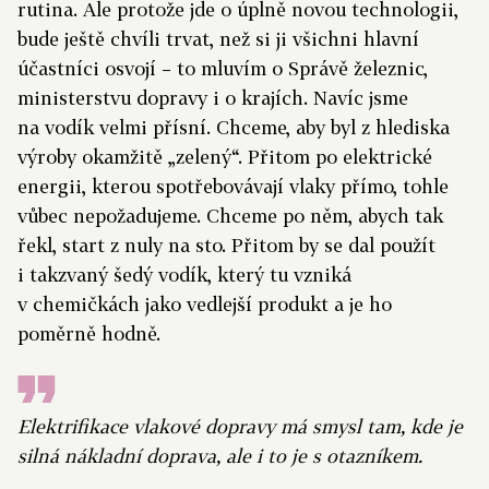
rutina. Ale protože jde o úplně novou technologii,
bude ještě chvíli trvat, než si ji všichni hlavní
účastníci osvojí – to mluvím o Správě železnic,
ministerstvu dopravy i o krajích. Navíc jsme
na vodík velmi přísní. Chceme, aby byl z hlediska
výroby okamžitě „zelený“. Přitom po elektrické
energii, kterou spotřebovávají vlaky přímo, tohle
vůbec nepožadujeme. Chceme po něm, abych tak
řekl, start z nuly na sto. Přitom by se dal použít
i takzvaný šedý vodík, který tu vzniká
v chemičkách jako vedlejší produkt a je ho
poměrně hodně.
Elektrifikace vlakové dopravy má smysl tam, kde je
silná nákladní doprava, ale i to je s otazníkem.