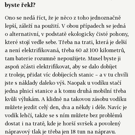
byste řekl?
Ono se nedá říct, že je něco z toho jednoznačně
lepší, záleží na použití. V obou případech se jedná
o alternativní, v podstatě ekologicky čisté pohony,
které stojí vedle sebe. Třeba na trati, která je delší
a není elektrifikovaná, třeba 60 až 100 kilometrů,
tam baterie rozumně nepoužijete. Musel byste ji
aspoň zčásti elektrifikovat, aby se dalo dobíjet
z troleje, přidat víc dobíjecích stanic – a v tu chvíli
jste s náklady daleko výš. Naopak u vodíku stačí
jedna plnicí stanice a k tomu druhá mobilní třeba
kvůli výlukám. A klidně na takovou zásobu vodíku
můžete jezdit celý den, dva a někdy i déle. Navíc je
vodík lehčí, takže se s ním můžete bez problémů
dostat i na tratě, kde je horší svršek a povolený
nápravový tlak je třeba jen 18 tun na nápravu.