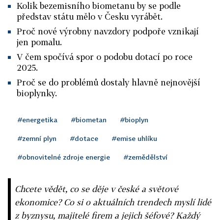
Kolik bezemisního biometanu by se podle
představ státu mělo v Česku vyrábět.
Proč nové výrobny navzdory podpoře vznikají
jen pomalu.
V čem spočívá spor o podobu dotací po roce
2025.
Proč se do problémů dostaly hlavně nejnovější
bioplynky.
#energetika
#biometan
#bioplyn
#zemní plyn
#dotace
#emise uhlíku
#obnovitelné zdroje energie
#zemědělství
Chcete vědět, co se děje v české a světové
ekonomice? Co si o aktuálních trendech myslí lidé
z byznysu, majitelé firem a jejich šéfové? Každý