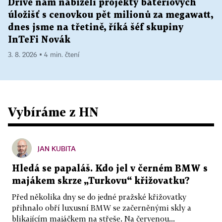
Dříve nám nabízeli projekty bateriových
úložišť s cenovkou pět milionů za megawatt,
dnes jsme na třetině, říká šéf skupiny
InTeFi Novák
3. 8. 2026 ▪ 4 min. čtení
Vybíráme z HN
JAN KUBITA
Hledá se papaláš. Kdo jel v černém BMW s
majákem skrze „Turkovu“ křižovatku?
Před několika dny se do jedné pražské křižovatky
přihnalo obří luxusní BMW se začerněnými skly a
blikajícím majáčkem na střeše. Na červenou...