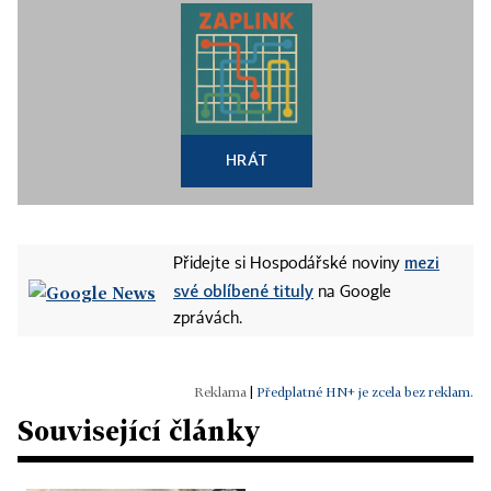
HRÁT
mezi
Přidejte si Hospodářské noviny
své oblíbené tituly
na Google
zprávách.
|
Předplatné HN+ je zcela bez reklam.
Související články