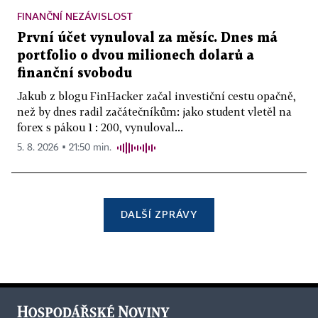
FINANČNÍ NEZÁVISLOST
První účet vynuloval za měsíc. Dnes má
portfolio o dvou milionech dolarů a
finanční svobodu
Jakub z blogu FinHacker začal investiční cestu opačně,
než by dnes radil začátečníkům: jako student vletěl na
forex s pákou 1 : 200, vynuloval...
5. 8. 2026 ▪ 21:50 min.
DALŠÍ ZPRÁVY