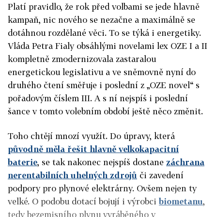
Platí pravidlo, že rok před volbami se jede hlavně
kampaň, nic nového se nezačne a maximálně se
dotáhnou rozdělané věci. To se týká i energetiky.
Vláda Petra Fialy obsáhlými novelami lex OZE I a II
kompletně zmodernizovala zastaralou
energetickou legislativu a ve sněmovně nyní do
druhého čtení směřuje i poslední z „OZE novel“ s
pořadovým číslem III. A s ní nejspíš i poslední
šance v tomto volebním období ještě něco změnit.
Toho chtějí mnozí využít. Do úpravy, která
původně měla řešit hlavně velkokapacitní
baterie
, se tak nakonec nejspíš dostane
záchrana
nerentabilních uhelných zdrojů
či zavedení
podpory pro plynové elektrárny. Ovšem nejen ty
velké. O podobu dotací bojují i výrobci
biometanu
,
tedy bezemisního plynu vyráběného v