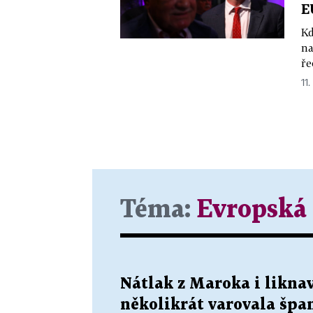
E
Kd
na
ře
11.
Téma:
Evropská
Nátlak z Maroka i liknav
několikrát varovala špa