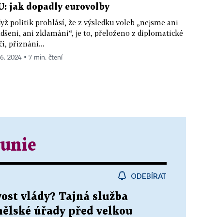
U: jak dopadly eurovolby
yž politik prohlásí, že z výsledku voleb „nejsme ani
dšeni, ani zklamáni“, je to, přeloženo z diplomatické
či, přiznání...
 6. 2024 ▪ 7 min. čtení
 unie
ODEBÍRAT
ost vlády? Tajná služba
nělské úřady před velkou