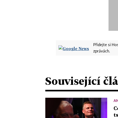
Přidejte si H
zprávách.
Související čl
A
C
t