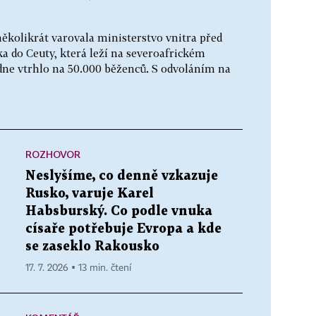
ěkolikrát varovala ministerstvo vnitra před
a do Ceuty, která leží na severoafrickém
dne vtrhlo na 50.000 běženců. S odvoláním na
ROZHOVOR
í
Neslyšíme, co denně vzkazuje
Rusko, varuje Karel
Habsburský. Co podle vnuka
císaře potřebuje Evropa a kde
se zaseklo Rakousko
17. 7. 2026 ▪ 13 min. čtení