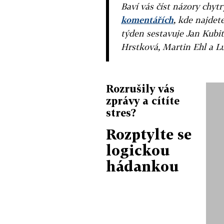
Baví vás číst názory chytr
komentářích
, kde najdet
týden sestavuje Jan Kubit
Hrstková, Martin Ehl a L
Rozrušily vás
zprávy a cítíte
stres?
Rozptylte se
logickou
hádankou