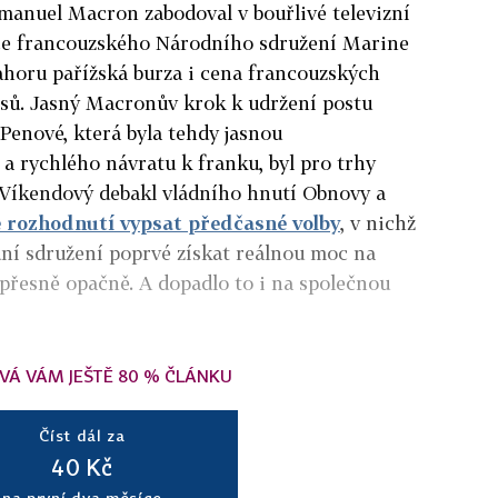
manuel Macron zabodoval v bouřlivé televizní
fce francouzského Národního sdružení Marine
ahoru pařížská burza i cena francouzských
isů. Jasný Macronův krok k udržení postu
 Penové, která byla tehdy jasnou
a rychlého návratu k franku, byl pro trhy
 Víkendový debakl vládního hnutí Obnovy a
rozhodnutí vypsat předčasné volby
, v nichž
ní sdružení poprvé získat reálnou moc na
 přesně opačně. A dopadlo to i na společnou
VÁ VÁM JEŠTĚ 80 % ČLÁNKU
Číst dál za
40 Kč
na první dva měsíce