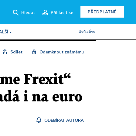
PŘEDPLATNÉ
Hledat
Přihlásit se
BeNative
ALŠÍ
Sdílet
Odemknout známému
me Frexit“
adá i na euro
ODEBÍRAT AUTORA