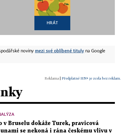
HRÁT
mezi své oblíbené tituly
ospodářské noviny
na Google
|
Předplatné HN+ je zcela bez reklam.
ánky
NALÝZA
o v Bruselu dokáže Turek, pravicová
sunami se nekoná i rána českému vlivu v