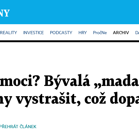
ARCHIV
REALITY
INVESTICE
PODCASTY
HRY
PročNe
D
 moci? Bývalá „mada
hy vystrašit, což dop
PŘEHRÁT ČLÁNEK