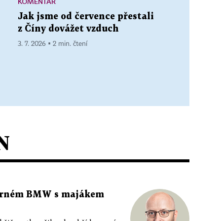
KOMENTÁŘ
Jak jsme od července přestali
z Číny dovážet vzduch
3. 7. 2026 ▪ 2 min. čtení
N
 černém BMW s majákem