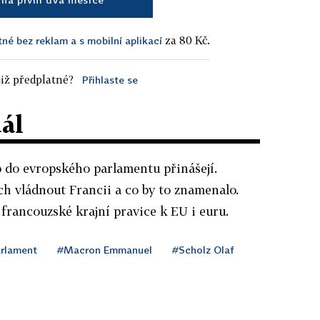
za 80 Kč.
tné bez reklam a s mobilní aplikací
iž předplatné?
Přihlaste se
dál
eb do evropského parlamentu přinášejí.
h vládnout Francii a co by to znamenalo.
 francouzské krajní pravice k EU i euru.
arlament
#Macron Emmanuel
#Scholz Olaf
g