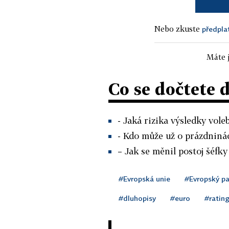
Nebo zkuste
předpla
Máte j
Co se dočtete 
- Jaká rizika výsledky vol
- Kdo může už o prázdninác
– Jak se měnil postoj šéfky
#Evropská unie
#Evropský p
#dluhopisy
#euro
#ratin