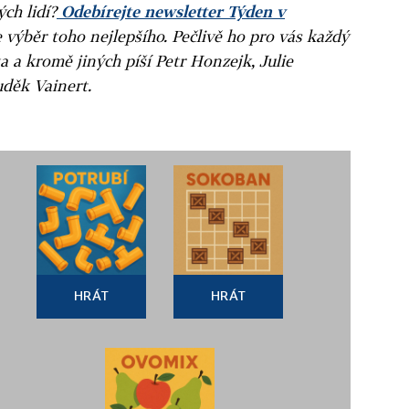
ých lidí?
Odebírejte newsletter Týden v
e výběr toho nejlepšího. Pečlivě ho pro vás každý
a a kromě jiných píší Petr Honzejk, Julie
uděk Vainert.
HRÁT
HRÁT