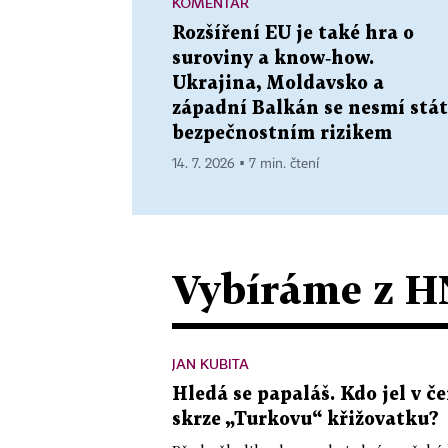
KOMENTÁŘ
Rozšíření EU je také hra o
suroviny a know‑how.
Ukrajina, Moldavsko a
západní Balkán se nesmí stát
bezpečnostním rizikem
14. 7. 2026 ▪ 7 min. čtení
Vybíráme z H
JAN KUBITA
Hledá se papaláš. Kdo jel v
skrze „Turkovu“ křižovatku?