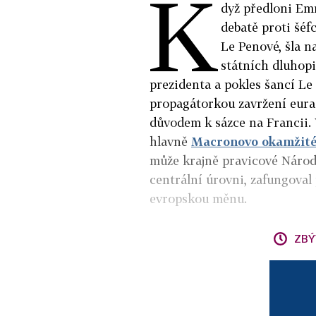
K
dyž předloni Em
debatě proti šé
Le Penové, šla n
státních dluhop
prezidenta a pokles šancí Le
propagátorkou zavržení eura 
důvodem k sázce na Francii.
hlavně
Macronovo okamžité 
může krajně pravicové Národ
centrální úrovni, zafungoval
evropskou měnu.
ZBÝ