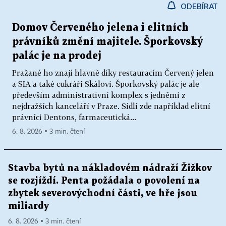
ODEBÍRAT
Domov Červeného jelena i elitních
právníků změní majitele. Šporkovský
palác je na prodej
Pražané ho znají hlavně díky restauracím Červený jelen
a SIA a také cukráři Skálovi. Šporkovský palác je ale
především administrativní komplex s jedněmi z
nejdražších kanceláří v Praze. Sídlí zde například elitní
právníci Dentons, farmaceutická...
6. 8. 2026 ▪ 3 min. čtení
Stavba bytů na nákladovém nádraží Žižkov
se rozjíždí. Penta požádala o povolení na
zbytek severovýchodní části, ve hře jsou
miliardy
6. 8. 2026 ▪ 3 min. čtení