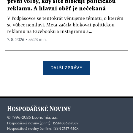
první volby, kdy sítě blokují politickou
reklamu. A hlavní oběť je nečekaná
V Podpásovce se tentokrát věnujeme tématu, o kterém
se vůbec nemluví. Meta začala blokovat politickou
reklamu na Facebooku a Instagramu a...
7. 8. 2026 ▪ 55:23 min.
DALŠÍ ZPRÁVY
©
1996-2026
Economia, a.s.
Hospodářské noviny (print) ISSN 0862-9587
Hospodářské noviny (online) ISSN 2787-950X