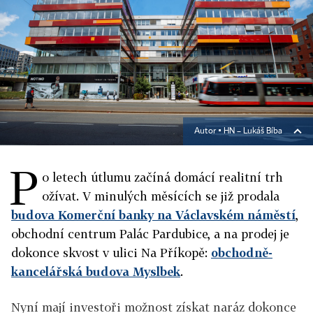
Autor ▪
HN – Lukáš Bíba
P
o letech útlumu začíná domácí realitní trh
ožívat. V minulých měsících se již prodala
budova Komerční banky na Václavském náměstí
,
obchodní centrum Palác Pardubice, a na prodej je
dokonce skvost v ulici Na Příkopě:
obchodně-
kancelářská budova Myslbek
.
Nyní mají investoři možnost získat naráz dokonce