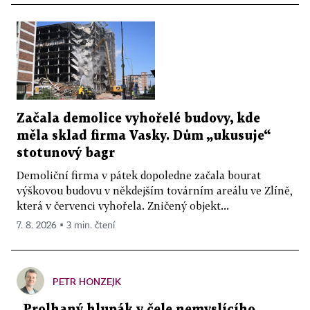
Začala demolice vyhořelé budovy, kde
měla sklad firma Vasky. Dům „ukusuje“
stotunový bagr
Demoliční firma v pátek dopoledne začala bourat
výškovou budovu v někdejším továrním areálu ve Zlíně,
která v červenci vyhořela. Zničený objekt...
7. 8. 2026 ▪ 3 min. čtení
PETR HONZEJK
„Prolhaný hlupák v čele nemyslícího