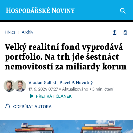
HN.cz
›
Archiv
Velký realitní fond vyprodává
portfolio. Na trh jde šestnáct
nemovitostí za miliardy korun
Vladan Gallistl
Pavel P. Novotný
,
17. 6. 2024 07:27 ▪ Aktualizováno ▪ 5 min. čtení
PŘEHRÁT ČLÁNEK
ODEBÍRAT AUTORA