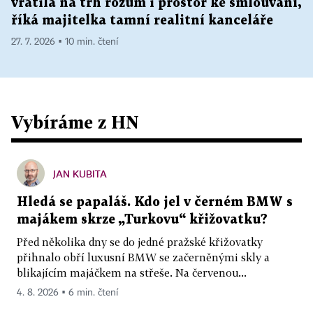
vrátila na trh rozum i prostor ke smlouvání,
říká majitelka tamní realitní kanceláře
27. 7. 2026 ▪ 10 min. čtení
Vybíráme z HN
JAN KUBITA
Hledá se papaláš. Kdo jel v černém BMW s
majákem skrze „Turkovu“ křižovatku?
Před několika dny se do jedné pražské křižovatky
přihnalo obří luxusní BMW se začerněnými skly a
blikajícím majáčkem na střeše. Na červenou...
4. 8. 2026 ▪ 6 min. čtení