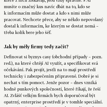
které z nich získávají, jsou vždy správné. S AI
musíte o značný kus navíc dbát na to, kdo se
k informacím může dostat a kdo s nimi může
pracovat. Nechcete přece, aby se někdo nepovolaný
dostal k informacím, ke kterým se dostat nemá –
třeba kolik bere jeho šéf.
Jak by měly firmy tedy začít?
Definovat si byznys casy (obchodní případy – pozn.
red.), na které chtějí AI využít, a specifikovat svá
očekávání. Pak projít, jestli na to mají prostředí
technicky i zabezpečením připravené. Dobré je si
nechat s tím pomoct. Jenže pozor – dnes vzniká
hodně punkových společností, které říkají, že řeší
AI. Zvlášť velkým firmách bych doporučoval být
opatrný, enterprise prostředí je v tomhle speciální.