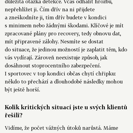
důležitá otázka detekce. Včas odhalit hrozbu,
nepřehlížet ji. Čím dřív na ni přijdete
a zneškodníte ji, tím dřív budete v kondici
s minimem nebo žádnými škodami. Klíčové je mít
zpracované plány pro recovery, tedy obnovu dat,
mít připravené zálohy. Nesmíte se dostat
do situace, že jedinou možností je zaplatit těm, kdo
vás vydírají. Zároveň ne­existuje způsob, jak
dosáhnout stoprocentního zabezpečení.
I sportovec v top kondici občas chytí chřipku:
někdo to přechází a dlouhodobé následky mohou
být ještě horší.
Kolik kritických situací jste u svých klientů
řešili?
Vidíme, že počet vážných útoků narůstá. Máme