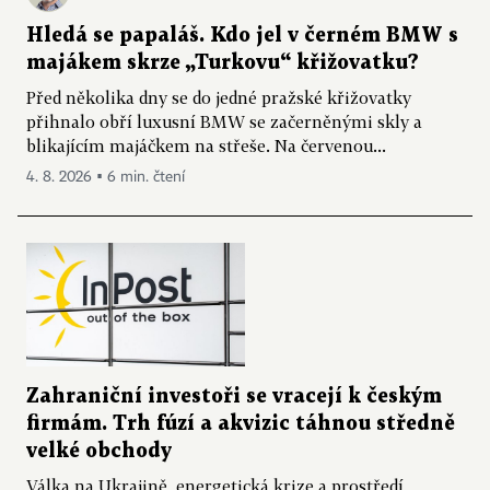
Hledá se papaláš. Kdo jel v černém BMW s
majákem skrze „Turkovu“ křižovatku?
Před několika dny se do jedné pražské křižovatky
přihnalo obří luxusní BMW se začerněnými skly a
blikajícím majáčkem na střeše. Na červenou...
4. 8. 2026 ▪ 6 min. čtení
Zahraniční investoři se vracejí k českým
firmám. Trh fúzí a akvizic táhnou středně
velké obchody
Válka na Ukrajině, energetická krize a prostředí