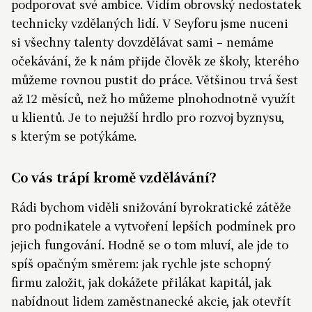
podporovat své ambice. Vidím obrovský nedostatek
technicky vzdělaných lidí. V Seyforu jsme nuceni
si všechny talenty dovzdělávat sami – nemáme
očekávání, že k nám přijde člověk ze školy, kterého
můžeme rovnou pustit do práce. Většinou trvá šest
až 12 měsíců, než ho můžeme plnohodnotně využít
u klientů. Je to nejužší hrdlo pro rozvoj byznysu,
s kterým se potýkáme.
Co vás trápí kromě vzdělávání?
Rádi bychom viděli snižování byrokratické zátěže
pro podnikatele a vytvoření lepších podmínek pro
jejich fungování. Hodně se o tom mluví, ale jde to
spíš opačným směrem: jak rychle jste schopný
firmu založit, jak dokážete přilákat kapitál, jak
nabídnout lidem zaměstnanecké akcie, jak otevřít