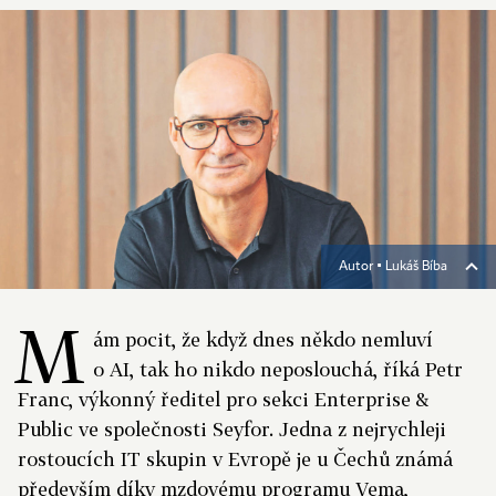
Autor ▪
Lukáš Bíba
M
ám pocit, že když dnes někdo nemluví
o AI, tak ho nikdo neposlouchá, říká Petr
Franc, výkonný ředitel pro sekci Enterprise &
Public ve společnosti Seyfor. Jedna z nejrychleji
rostoucích IT skupin v Evropě je u Čechů známá
především díky mzdovému programu Vema,