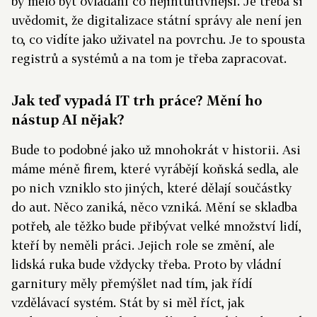
by mělo být ovládání co nejintuitivnější. Je třeba si
uvědomit, že digitalizace státní správy ale není jen
to, co vidíte jako uživatel na povrchu. Je to spousta
registrů a systémů a na tom je třeba zapracovat.
Jak teď vypadá IT trh práce? Mění ho
nástup AI nějak?
Bude to podobné jako už mnohokrát v historii. Asi
máme méně firem, které vyrábějí koňská sedla, ale
po nich vzniklo sto jiných, které dělají součástky
do aut. Něco zaniká, něco vzniká. Mění se skladba
potřeb, ale těžko bude přibývat velké množství lidí,
kteří by neměli práci. Jejich role se změní, ale
lidská ruka bude vždycky třeba. Proto by vládní
garnitury měly přemýšlet nad tím, jak řídí
vzdělávací systém. Stát by si měl říct, jak