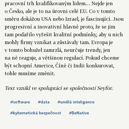
pracovní trh kvalifikovaným lidem… Nejde jen
o Česko, ale je to na úrovni celé EU. Co v tomto
směru dokážou USA nebo Izrael, je fascinující. Jsou
progresivní a inovativní hlavně proto, že se jim
tam podařilo vyřešit kvalitní podmínky, aby u nich
mohly firmy vznikat a zůstávaly tam. Evropa je
v tomto bohužel zamrzlá, neurčuje trendy, jen
na ně reaguje, a většinou regulací. Pokud chceme
být schopní Americe, Číně či Indii konkurovat,
tohle musíme změnit.
Text vznikl ve spolupráci se společností Seyfor.
#software
#data
#umělá inteligence
#kybernetická bezpečnost
#BeNative