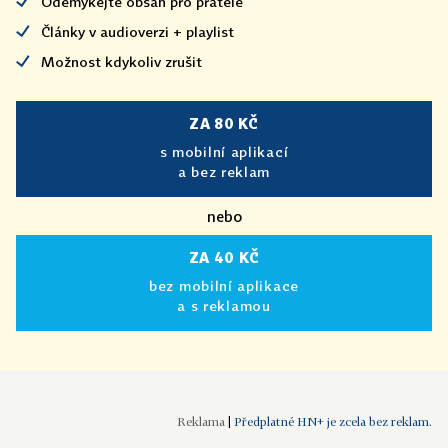
Odemykejte obsah pro přátele
Články v audioverzi + playlist
Možnost kdykoliv zrušit
ZA 80 KČ
s mobilní aplikací
a bez reklam
nebo
ZA 40 KČ
bez mobilní aplikace
a s reklamou
|
Předplatné HN+ je zcela bez reklam.