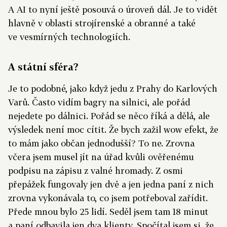
A AI to nyní ještě posouvá o úroveň dál. Je to vidět
hlavně v oblasti strojírenské a obranné a také
ve vesmírných technologiích.
A státní sféra?
Je to podobné, jako když jedu z Prahy do Karlových
Varů. Často vidím bagry na silnici, ale pořád
nejedete po dálnici. Pořád se něco říká a dělá, ale
výsledek není moc cítit. Že bych zažil wow efekt, že
to mám jako občan jednodušší? To ne. Zrovna
včera jsem musel jít na úřad kvůli ověřenému
podpisu na zápisu z valné hromady. Z osmi
přepážek fungovaly jen dvě a jen jedna paní z nich
zrovna vykonávala to, co jsem potřeboval zařídit.
Přede mnou bylo 25 lidí. Seděl jsem tam 18 minut
a paní odbavila jen dva klienty. Spočítal jsem si, že