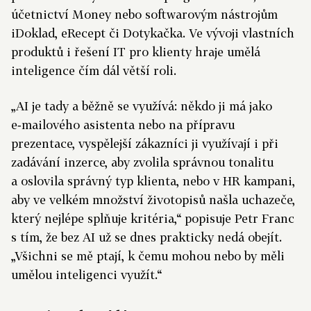
účetnictví Money nebo softwarovým nástrojům
iDoklad, eRecept či Dotykačka. Ve vývoji vlastních
produktů i řešení IT pro klienty hraje umělá
inteligence čím dál větší roli.
„AI je tady a běžně se využívá: někdo ji má jako
e‑mailového asistenta nebo na přípravu
prezentace, vyspělejší zákazníci ji využívají i při
zadávání inzerce, aby zvolila správnou tonalitu
a oslovila správný typ klienta, nebo v HR kampani,
aby ve velkém množství životopisů našla uchazeče,
který nejlépe splňuje kritéria,“ popisuje Petr Franc
s tím, že bez AI už se dnes prakticky nedá obejít.
„Všichni se mě ptají, k čemu mohou nebo by měli
umělou inteligenci využít.“