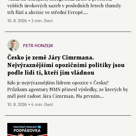
vyšších úrokových sazeb v posledních letech tlumily
trh fúzí a akvizic ve střední Evropě....
10. 8. 2026 ▪ 3 min. čtení
PETR HONZEJK
Česko je země Járy Cimrmana.
Nejvýraznějšími opozičními politiky jsou
podle lidí ti, kteří jim vládnou
Kdo je nejvýraznějším lídrem opozice v Česku?
Průzkum agentury NMS přinesl výsledky, ze kterých by
měl jistě radost Jára Cimrman. Na prvním...
10. 8. 2026 ▪ 4 min. čtení