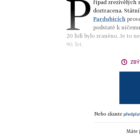
P
řípad zrezivělých
doztracena. Státn
Pardubicích
prove
podstatě k ničemu.
20 lidí bylo zraněno. Je to n
90. let.
ZBÝ
Nebo zkuste
předpla
Máte j