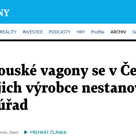
ARCHIV
REALITY
INVESTICE
PODCASTY
HRY
PročNe
D
ouské vagony se v Če
jich výrobce nestano
 úřad
PŘEHRÁT ČLÁNEK
min. čtení