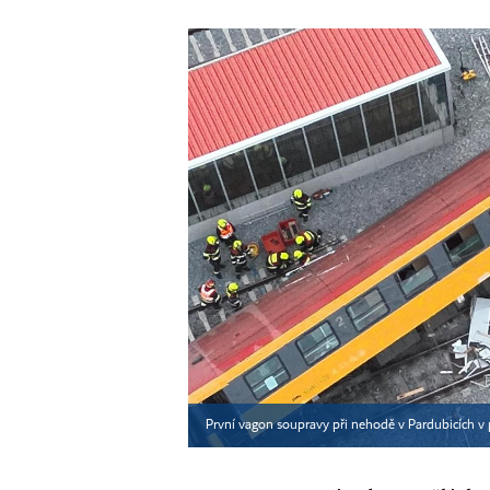
První vagon soupravy při nehodě v Pardubicích v p