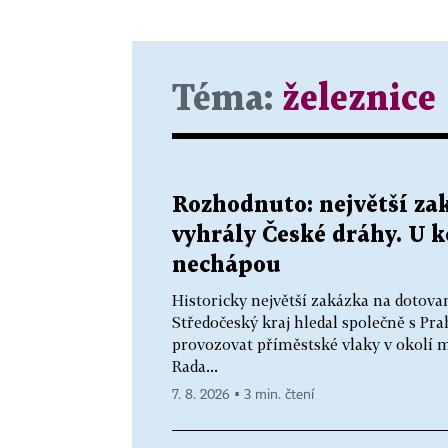
Téma:
železnice
Rozhodnuto: největší za
vyhrály České dráhy. U 
nechápou
Historicky největší zakázka na dotov
Středočeský kraj hledal společně s Pra
provozovat příměstské vlaky v okolí m
Rada...
7. 8. 2026 ▪ 3 min. čtení