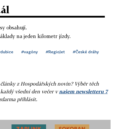
dál
sy obsahují.
áklady na jeden kilometr jízdy.
rdubice
#vagóny
#RegioJet
#České dráhy
ní články z Hospodářských novin? Výběr těch
 každý všední den večer v
našem newsletteru 7
zdarma přihlásit.