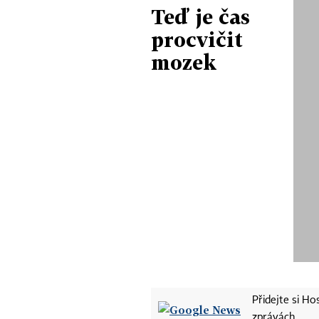
Teď je čas
procvičit
mozek
Přidejte si H
zprávách.