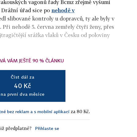
 rakouských vagonů řady Bcmz zřejmě vyšumí
í Drážní úřad sice po
nehodě v
dl slibované kontroly u dopravců, ty ale byly v
 Při nehodě 5. června zemřely čtyři ženy, přes
ejtragičtější srážka vlaků v Česku od poloviny
VÁ VÁM JEŠTĚ 90 % ČLÁNKU
Číst dál za
40 Kč
na první dva měsíce
za 80 Kč.
tné bez reklam a s mobilní aplikací
iž předplatné?
Přihlaste se