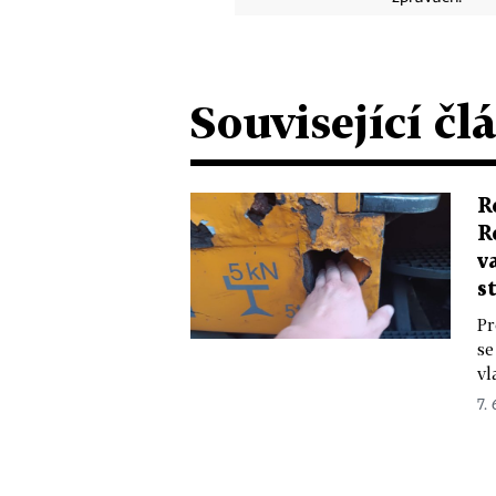
Související čl
R
R
v
s
Pr
se
vl
7.