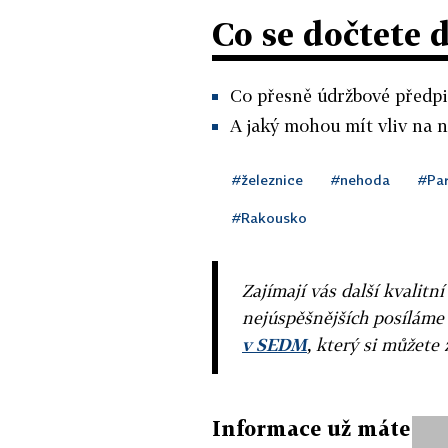
Co se dočtete 
Co přesně údržbové předpi
A jaký mohou mít vliv na n
#železnice
#nehoda
#Pa
#Rakousko
Zajímají vás další kvalit
nejúspěšnějších posíláme
v SEDM
, který si můžete 
Informace už máte