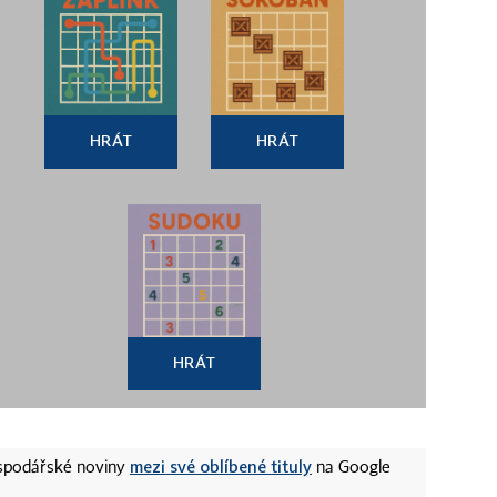
HRÁT
HRÁT
HRÁT
mezi své oblíbené tituly
ospodářské noviny
na Google