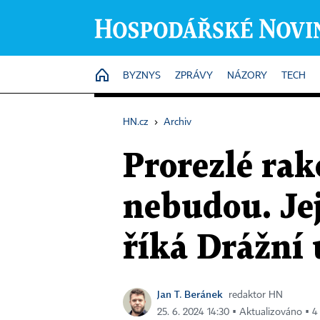
HOME
BYZNYS
ZPRÁVY
NÁZORY
TECH
HN.cz
›
Archiv
Prorezlé rak
nebudou. Je
říká Drážní
Jan T. Beránek
redaktor HN
25. 6. 2024 14:30 ▪ Aktualizováno ▪ 4 