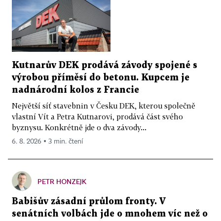
Kutnarův DEK prodává závody spojené s
výrobou příměsí do betonu. Kupcem je
nadnárodní kolos z Francie
Největší síť stavebnin v Česku DEK, kterou společně
vlastní Vít a Petra Kutnarovi, prodává část svého
byznysu. Konkrétně jde o dva závody...
6. 8. 2026 ▪ 3 min. čtení
PETR HONZEJK
Babišův zásadní průlom fronty. V
senátních volbách jde o mnohem víc než o