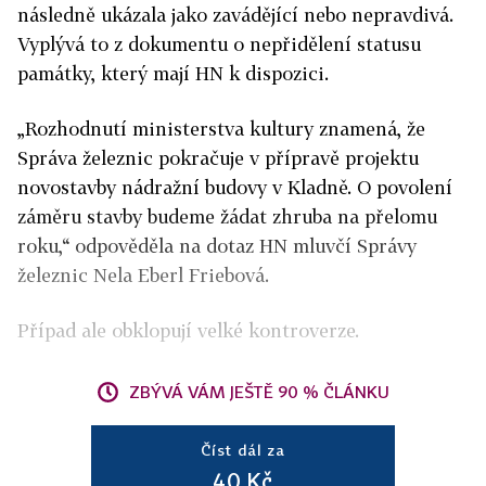
následně ukázala jako zavádějící nebo nepravdivá.
Vyplývá to z dokumentu o nepřidělení statusu
památky, který mají HN k dispozici.
„Rozhodnutí ministerstva kultury znamená, že
Správa železnic pokračuje v přípravě projektu
novostavby nádražní budovy v Kladně. O povolení
záměru stavby budeme žádat zhruba na přelomu
roku,“ odpověděla na dotaz HN mluvčí Správy
železnic Nela Eberl Friebová.
Případ ale obklopují velké kontroverze.
ZBÝVÁ VÁM JEŠTĚ 90 % ČLÁNKU
Číst dál za
40 Kč