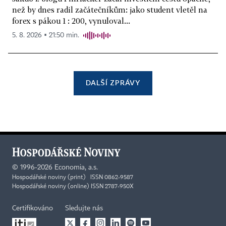
než by dnes radil začátečníkům: jako student vletěl na
forex s pákou 1 : 200, vynuloval...
5. 8. 2026 ▪ 21:50 min.
DALŠÍ ZPRÁVY
©
1996-2026
Economia, a.s.
Hospodářské noviny (print) ISSN 0862-9587
Hospodářské noviny (online) ISSN 2787-950X
Certifikováno
Sledujte nás