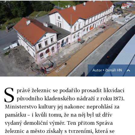
Autor ▪
čtenáři HN
S
právě železnic se podařilo prosadit likvidaci
původního kladenského nádraží z roku 1873.
Ministerstvo kultury jej nakonec neprohlásí za
památku – i kvůli tomu, že na něj byl už dřív
vydaný demoliční výměr. Ten přitom Správa
železnic a město získaly s tvrzeními, která se