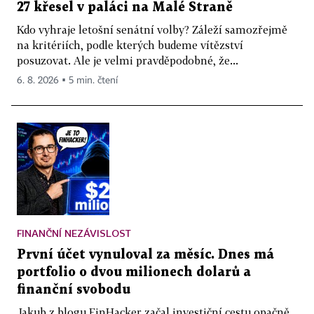
27 křesel v paláci na Malé Straně
Kdo vyhraje letošní senátní volby? Záleží samozřejmě
na kritériích, podle kterých budeme vítězství
posuzovat. Ale je velmi pravděpodobné, že...
6. 8. 2026 ▪ 5 min. čtení
FINANČNÍ NEZÁVISLOST
První účet vynuloval za měsíc. Dnes má
portfolio o dvou milionech dolarů a
finanční svobodu
Jakub z blogu FinHacker začal investiční cestu opačně,