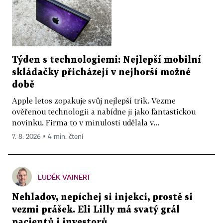
Týden s technologiemi: Nejlepší mobilní
skládačky přicházejí v nejhorší možné
době
Apple letos zopakuje svůj nejlepší trik. Vezme
ověřenou technologii a nabídne ji jako fantastickou
novinku. Firma to v minulosti udělala v...
7. 8. 2026 ▪ 4 min. čtení
LUDĚK VAINERT
Nehladov, nepíchej si injekci, prostě si
vezmi prášek. Eli Lilly má svatý grál
pacientů i investorů