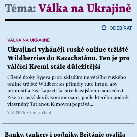
Téma:
Válka na Ukrajině
ODEBÍRAT
VÁLKA NA UKRAJINĚ
Ukrajinci vyhánějí ruské online tržiště
Wildberries do Kazachstánu. Ten je pro
válčící Kreml stále důležitější
Cílené útoky Kyjeva proti skladům největšího ruského
online tržiště Wildberries přiměly tuto firmu, aby
přemístila část kapacit ke středoasijskému sousedovi.
Píše to ruský deník Kommersant, podle kterého podnik
vlastněný Taťjanou Kimovou poptává...
7. 8. 2026 ▪ 3 min. čtení
Banky, tankery i podniky. Británie uvalila