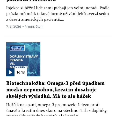
Injekce si běžní lidé sami píchají jen velmi neradi. Podle
průzkumů má k takové formě užívání léků averzi sedm
z deseti amerických pacientů....
7. 8. 2026 ▪ 4 min. čtení
16:13
Biotechnoložka: Omega-3 před úpadkem
mozku nepomohou, kreatin dosahuje
skvělých výsledků. Má to ale háček
Hořčík na spaní, omega-3 pro mozek, železo proti
únavě a kreatin dnes skoro na všechno. Trh s doplňky