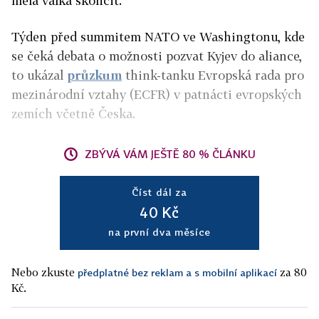
měla válka skončit.
Týden před summitem NATO ve Washingtonu, kde
se čeká debata o možnosti pozvat Kyjev do aliance,
to ukázal
průzkum
think-tanku Evropská rada pro
mezinárodní vztahy (ECFR) v patnácti evropských
zemích včetně Česka.
ZBÝVÁ VÁM JEŠTĚ 80 % ČLÁNKU
Číst dál za
40 Kč
na první dva měsíce
Nebo zkuste
za 80
předplatné bez reklam a s mobilní aplikací
Kč.