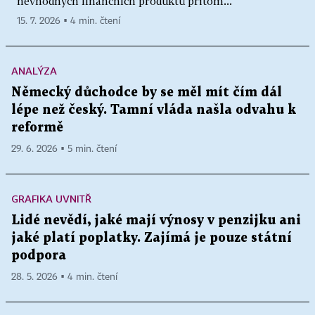
nevhodných finančních produktů přitom...
15. 7. 2026 ▪ 4 min. čtení
ANALÝZA
Německý důchodce by se měl mít čím dál
lépe než český. Tamní vláda našla odvahu k
reformě
29. 6. 2026 ▪ 5 min. čtení
GRAFIKA UVNITŘ
Lidé nevědí, jaké mají výnosy v penzijku ani
jaké platí poplatky. Zajímá je pouze státní
podpora
28. 5. 2026 ▪ 4 min. čtení