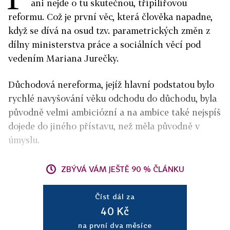
ani nejde o tu skutečnou, třípilířovou
reformu. Což je první věc, která člověka napadne,
když se dívá na osud tzv. parametrických změn z
dílny ministerstva práce a sociálních věcí pod
vedením Mariana Jurečky.
Důchodová nereforma, jejíž hlavní podstatou bylo
rychlé navyšování věku odchodu do důchodu, byla
původně velmi ambiciózní a na ambice také nejspíš
dojede do jiného přístavu, než měla původně v
úmyslu.
ZBÝVÁ VÁM JEŠTĚ 90 % ČLÁNKU
Číst dál za
40 Kč
na první dva měsíce