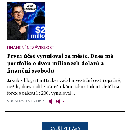
FINANČNÍ NEZÁVISLOST
První účet vynuloval za měsíc. Dnes má
portfolio o dvou milionech dolarů a
finanční svobodu
Jakub z blogu FinHacker začal investiční cestu opačně,
než by dnes radil začátečníkům: jako student vletěl na
forex s pákou 1 : 200, vynuloval...
5. 8. 2026 ▪ 21:50 min.
DALŠÍ ZPRÁVY