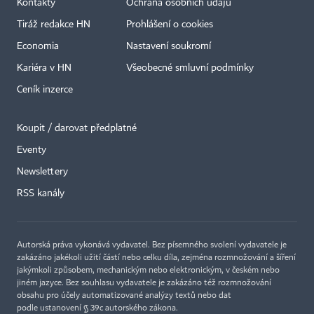
Kontakty
Ochrana osobních údajů
Tiráž redakce HN
Prohlášení o cookies
Economia
Nastavení soukromí
Kariéra v HN
Všeobecné smluvní podmínky
Ceník inzerce
Koupit / darovat předplatné
Eventy
Newslettery
×
RSS kanály
Autorská práva vykonává vydavatel. Bez písemného svolení vydavatele je
zakázáno jakékoli užití částí nebo celku díla, zejména rozmnožování a šíření
jakýmkoli způsobem, mechanickým nebo elektronickým, v českém nebo
jiném jazyce. Bez souhlasu vydavatele je zakázáno též rozmnožování
obsahu pro účely automatizované analýzy textů nebo dat
podle ustanovení § 39c autorského zákona.