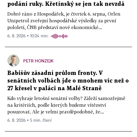
podání ruky. Křetínský se jen tak nevzdá
Dobré ráno z Hospodářek, je čtvrtek 6. srpna, Orlen
Unipetrol zveřejní hospodářské výsledky za první
pololetí, ČNB představí nové ekonomické...
6. 8. 2026 ▪ 10:24 min.
PETR HONZEJK
Babišův zásadní průlom fronty. V
senátních volbách jde o mnohem víc než o
27 křesel v paláci na Malé Straně
Kdo vyhraje letošní senátní volby? Záleží samozřejmě
na kritériích, podle kterých budeme vítězství
posuzovat. Ale je velmi pravděpodobné, že...
6. 8. 2026 ▪ 5 min. čtení