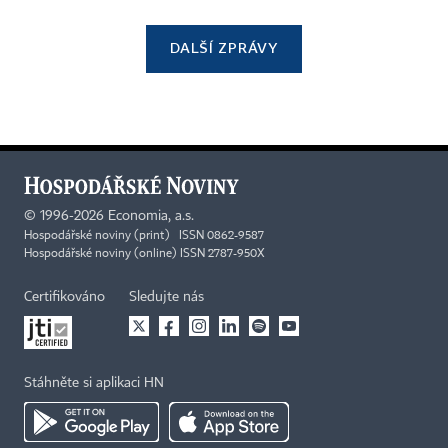
DALŠÍ ZPRÁVY
©
1996-2026
Economia, a.s.
Hospodářské noviny (print) ISSN 0862-9587
Hospodářské noviny (online) ISSN 2787-950X
Certifikováno
Sledujte nás
Stáhněte si aplikaci HN