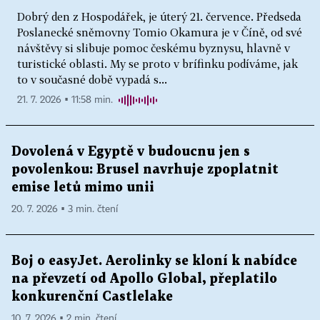
Dobrý den z Hospodářek, je úterý 21. července. Předseda
Poslanecké sněmovny Tomio Okamura je v Číně, od své
návštěvy si slibuje pomoc českému byznysu, hlavně v
turistické oblasti. My se proto v brífinku podíváme, jak
to v současné době vypadá s...
21. 7. 2026 ▪ 11:58 min.
Dovolená v Egyptě v budoucnu jen s
povolenkou: Brusel navrhuje zpoplatnit
emise letů mimo unii
20. 7. 2026 ▪ 3 min. čtení
Boj o easyJet. Aerolinky se kloní k nabídce
na převzetí od Apollo Global, přeplatilo
konkurenční Castlelake
10. 7. 2026 ▪ 2 min. čtení