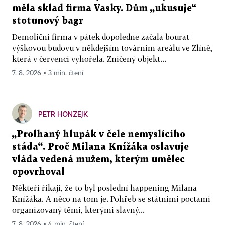
měla sklad firma Vasky. Dům „ukusuje“
stotunový bagr
Demoliční firma v pátek dopoledne začala bourat
výškovou budovu v někdejším továrním areálu ve Zlíně,
která v červenci vyhořela. Zničený objekt...
7. 8. 2026 ▪ 3 min. čtení
PETR HONZEJK
„Prolhaný hlupák v čele nemyslícího
stáda“. Proč Milana Knížáka oslavuje
vláda vedená mužem, kterým umělec
opovrhoval
Někteří říkají, že to byl poslední happening Milana
Knížáka. A něco na tom je. Pohřeb se státními poctami
organizovaný těmi, kterými slavný...
7. 8. 2026 ▪ 4 min. čtení