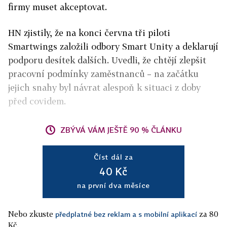
firmy muset akceptovat.
HN zjistily, že na konci června tři piloti
Smartwings založili odbory Smart Unity a deklarují
podporu desítek dalších. Uvedli, že chtějí zlepšit
pracovní podmínky zaměstnanců – na začátku
jejich snahy byl návrat alespoň k situaci z doby
před covidem.
ZBÝVÁ VÁM JEŠTĚ 90 % ČLÁNKU
Číst dál za
40 Kč
na první dva měsíce
Nebo zkuste
za 80
předplatné bez reklam a s mobilní aplikací
Kč.