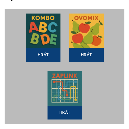
HRÁT
HRÁT
HRÁT