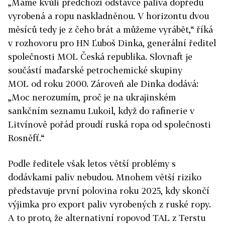
„Máme kvůli předchozí odstávce paliva dopředu
vyrobená a ropu naskladněnou. V horizontu dvou
měsíců tedy je z čeho brát a můžeme vyrábět,“ říká
v rozhovoru pro HN Ľuboš Dinka, generální ředitel
společnosti MOL Česká republika. Slovnaft je
součástí maďarské petrochemické skupiny
MOL od roku 2000. Zároveň ale Dinka dodává:
„Moc nerozumím, proč je na ukrajinském
sankčním seznamu Lukoil, když do rafinerie v
Litvínově pořád proudí ruská ropa od společnosti
Rosněfť.“
Podle ředitele však letos větší problémy s
dodávkami paliv nebudou. Mnohem větší riziko
představuje první polovina roku 2025, kdy skončí
výjimka pro export paliv vyrobených z ruské ropy.
A to proto, že alternativní ropovod TAL z Terstu