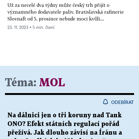
Už za necelé dva týdny může český trh přijít o
významného dodavatele paliv. Bratislavská rafinerie
Slovnaft od 5. prosince nebude moci kvůli...
23. 11. 2023 ▪ 5 min. čtení
Téma:
MOL
ODEBÍRAT
Na dálnici jen o tři koruny nad Tank
ONO? Efekt státních regulací pořád
přežívá. Jak dlouho závisí na Íránu a