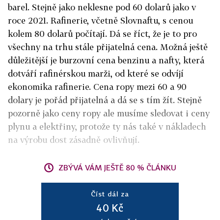
barel. Stejně jako neklesne pod 60 dolarů jako v
roce 2021. Rafinerie, včetně Slovnaftu, s cenou
kolem 80 dolarů počítají. Dá se říct, že je to pro
všechny na trhu stále přijatelná cena. Možná ještě
důležitější je burzovní cena benzinu a nafty, která
dotváří rafinérskou marži, od které se odvíjí
ekonomika rafinerie. Cena ropy mezi 60 a 90
dolary je pořád přijatelná a dá se s tím žít. Stejně
pozorně jako ceny ropy ale musíme sledovat i ceny
plynu a elektřiny, protože ty nás také v nákladech
na výrobu dost zásadně ovlivňují.
ZBÝVÁ VÁM JEŠTĚ 80 % ČLÁNKU
Číst dál za
40 Kč