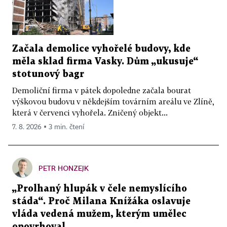
Začala demolice vyhořelé budovy, kde
měla sklad firma Vasky. Dům „ukusuje“
stotunový bagr
Demoliční firma v pátek dopoledne začala bourat
výškovou budovu v někdejším továrním areálu ve Zlíně,
která v červenci vyhořela. Zničený objekt...
7. 8. 2026 ▪ 3 min. čtení
PETR HONZEJK
„Prolhaný hlupák v čele nemyslícího
stáda“. Proč Milana Knížáka oslavuje
vláda vedená mužem, kterým umělec
opovrhoval