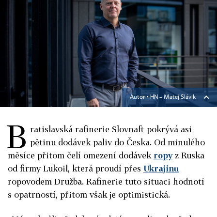
Autor ▪
HN – Matej Slávik
B
ratislavská rafinerie Slovnaft pokrývá asi
pětinu dodávek paliv do Česka. Od minulého
měsíce přitom čelí omezení dodávek
ropy
z Ruska
od firmy Lukoil, která proudí přes
Ukrajinu
ropovodem Družba. Rafinerie tuto situaci hodnotí
s opatrností, přitom však je optimistická.