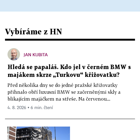
Vybíráme z HN
JAN KUBITA
Hledá se papaláš. Kdo jel v černém BMW s
majákem skrze „Turkovu“ křižovatku?
Před několika dny se do jedné pražské křižovatky
přihnalo obří luxusní BMW se začerněnými skly a
blikajícím majáčkem na střeše. Na červenou...
4. 8. 2026 ▪ 6 min. čtení