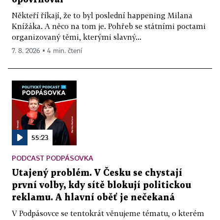
Někteří říkají, že to byl poslední happening Milana
Knížáka. A něco na tom je. Pohřeb se státními poctami
organizovaný těmi, kterými slavný...
7. 8. 2026 ▪ 4 min. čtení
55:23
PODCAST PODPÁSOVKA
Utajený problém. V Česku se chystají
první volby, kdy sítě blokují politickou
reklamu. A hlavní oběť je nečekaná
V Podpásovce se tentokrát věnujeme tématu, o kterém