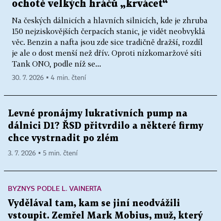
ochotě velkých hráčů „krvácet“
Na českých dálnicích a hlavních silnicích, kde je zhruba
150 nejziskovějších čerpacích stanic, je vidět neobvyklá
věc. Benzin a nafta jsou zde sice tradičně dražší, rozdíl
je ale o dost menší než dřív. Oproti nízkomaržové síti
Tank ONO, podle níž se...
30. 7. 2026 ▪ 4 min. čtení
Levné pronájmy lukrativních pump na
dálnici D1? ŘSD přitvrdilo a některé firmy
chce vystrnadit po zlém
3. 7. 2026 ▪ 5 min. čtení
BYZNYS PODLE L. VAINERTA
Vydělával tam, kam se jiní neodvážili
vstoupit. Zemřel Mark Mobius, muž, který