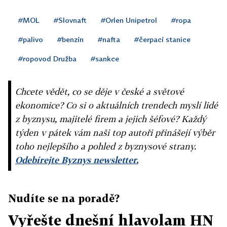
#MOL
#Slovnaft
#Orlen Unipetrol
#ropa
#palivo
#benzín
#nafta
#čerpací stanice
#ropovod Družba
#sankce
Chcete vědět, co se děje v české a světové
ekonomice? Co si o aktuálních trendech myslí lidé
z byznysu, majitelé firem a jejich šéfové? Každý
týden v pátek vám naši top autoři přinášejí výběr
toho nejlepšího a pohled z byznysové strany.
Odebírejte Byznys newsletter.
Nudíte se na poradě?
Vyřešte dnešní hlavolam HN