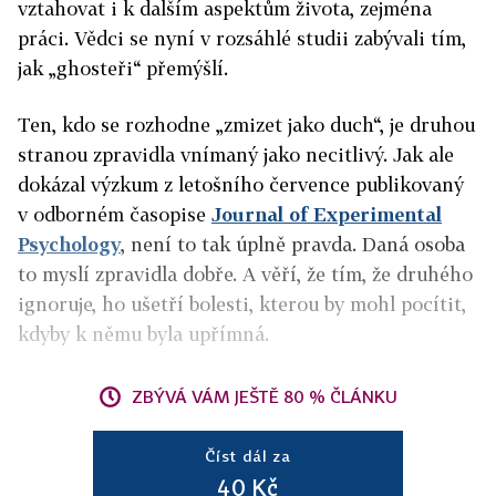
vztahovat i k dalším aspektům života, zejména
práci. Vědci se nyní v rozsáhlé studii zabývali tím,
jak „ghosteři“ přemýšlí.
Ten, kdo se rozhodne „zmizet jako duch“, je druhou
stranou zpravidla vnímaný jako necitlivý. Jak ale
dokázal výzkum z letošního července publikovaný
v odborném časopise
Journal of Experimental
Psychology
, není to tak úplně pravda. Daná osoba
to myslí zpravidla dobře. A věří, že tím, že druhého
ignoruje, ho ušetří bolesti, kterou by mohl pocítit,
kdyby k němu byla upřímná.
ZBÝVÁ VÁM JEŠTĚ 80 % ČLÁNKU
Číst dál za
40 Kč