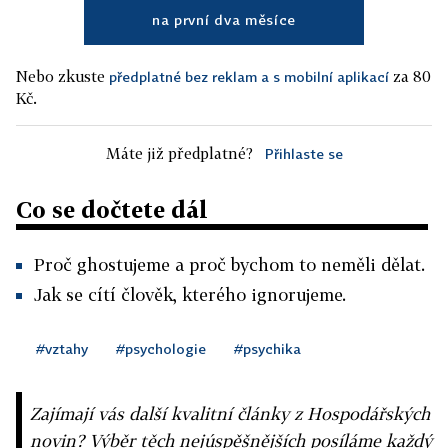
na první dva měsíce
Nebo zkuste
za 80
předplatné bez reklam a s mobilní aplikací
Kč.
Máte již předplatné?
Přihlaste se
Co se dočtete dál
Proč ghostujeme a proč bychom to neměli dělat.
Jak se cítí člověk, kterého ignorujeme.
#vztahy
#psychologie
#psychika
Zajímají vás další kvalitní články z Hospodářských
novin? Výběr těch nejúspěšnějších posíláme každý