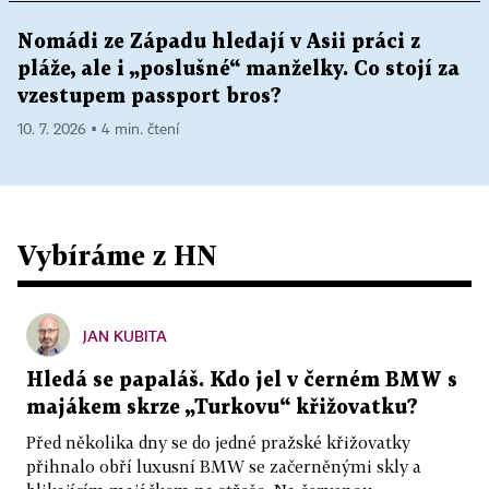
Nomádi ze Západu hledají v Asii práci z
pláže, ale i „poslušné“ manželky. Co stojí za
vzestupem passport bros?
10. 7. 2026 ▪ 4 min. čtení
Vybíráme z HN
JAN KUBITA
Hledá se papaláš. Kdo jel v černém BMW s
majákem skrze „Turkovu“ křižovatku?
Před několika dny se do jedné pražské křižovatky
přihnalo obří luxusní BMW se začerněnými skly a