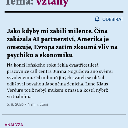
Téma:
vztahy
ODEBÍRAT
Jako kdyby mi zabili milence. Čína
zakázala AI partnerství, Amerika je
omezuje, Evropa zatím zkoumá vliv na
psychiku a ekonomiku
Na konci loňského roku řekla dvaatřicetiletá
pracovnice call centra Jurina Nogučiová ano svému
vyvolenému. Od milionů jiných svateb se obřad
odlišoval povahou Japončina ženicha. Lune Klaus
Verdure totiž nebyl mužem z masa a kostí, nýbrž
virtuálním...
5. 8. 2026 ▪ 4 min. čtení
ANALÝZA