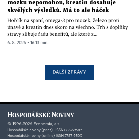
mozku nepomohou, kreatin dosahuje
skvělých výsledků. Má to ale háček
Hořčík na spaní, omega-3 pro mozek, železo proti
únavě a kreatin dnes skoro na všechno. Trh s doplňky
stravy slibuje řadu benefitů, ale které z...
6. 8. 2026 ▪ 16:13 min.
DALŠÍ ZPRÁVY
©
1996-2026
Economia, a.s.
Hospodářské noviny (print) ISSN 0862-9587
Hospodářské noviny (online) ISSN 2787-950X