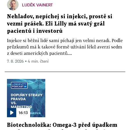
LUDĚK VAINERT
Nehladov, nepíchej si injekci, prostě si
vezmi prášek. Eli Lilly má svatý grál
pacientů i investorů
Injekce si běžní lidé sami píchají jen velmi neradi. Podle
průzkumů má k takové formě užívání léků averzi sedm
z deseti amerických pacientů....
7. 8. 2026 ▪ 4 min. čtení
16:13
Biotechnoložka: Omega-3 před úpadkem