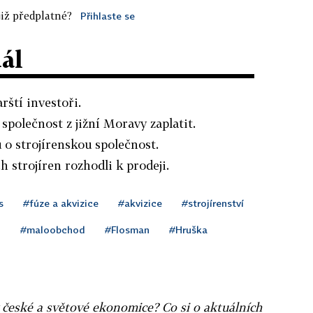
iž předplatné?
Přihlaste se
dál
rští investoři.
společnost z jižní Moravy zaplatit.
 o strojírenskou společnost.
 strojíren rozhodli k prodeji.
s
#fúze a akvizice
#akvizice
#strojírenství
l
#maloobchod
#Flosman
#Hruška
v české a světové ekonomice? Co si o aktuálních