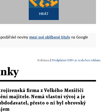
HRÁT
mezi své oblíbené tituly
ospodářské noviny
na Google
|
Předplatné HN+ je zcela bez reklam.
ánky
trojírenská firma z Velkého Meziříčí
ění majitele. Nemá vlastní vývoj a je
ubdodavatel, přesto o ni byl obrovský
ájem