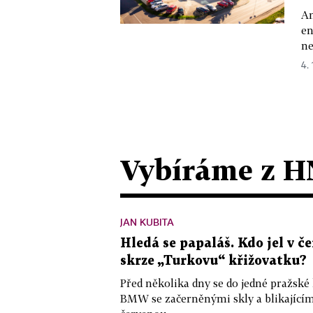
An
en
ne
4.
Vybíráme z H
JAN KUBITA
Hledá se papaláš. Kdo jel v
skrze „Turkovu“ křižovatku?
Před několika dny se do jedné pražské
BMW se začerněnými skly a blikající