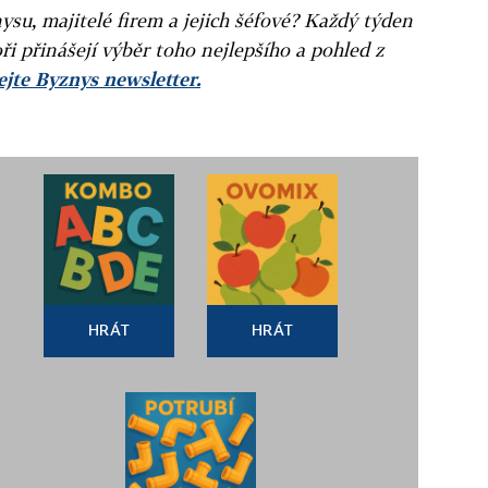
ysu, majitelé firem a jejich šéfové? Každý týden
ři přinášejí výběr toho nejlepšího a pohled z
jte Byznys newsletter.
HRÁT
HRÁT