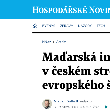
HOME
BYZNYS
ZPRÁVY
NÁZORY
TECH
HN.cz
›
Archiv
Maďarská inv
v českém str
evropského 
Vladan Gallistl
redaktor
16. 9. 2024 00:00 ▪ 4 min. čtení