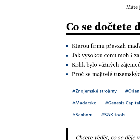
Máte j
Co se dočtete 
Kterou firmu převzali maďa
Jak vysokou cenu mohli za 
Kolik bylo vážných zájemců
Proč se majitelé tuzemských
#Znojemské strojírny
#Orien
#Maďarsko
#Genesis Capita
#Sanborn
#S&K tools
Chcete vědět, co se děje 