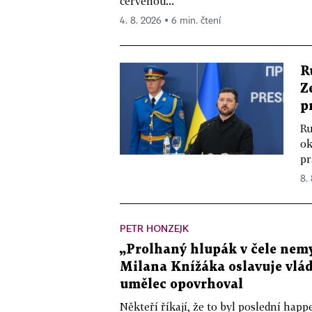
červenou...
4. 8. 2026 ▪ 6 min. čtení
R
Z
p
Ru
ok
pr
8.
PETR HONZEJK
„Prolhaný hlupák v čele nemy
Milana Knížáka oslavuje vlá
umělec opovrhoval
Někteří říkají, že to byl poslední ha