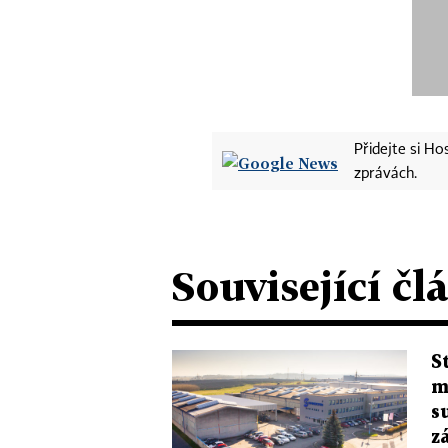
Přidejte si H
zprávách.
Související čl
S
m
s
z