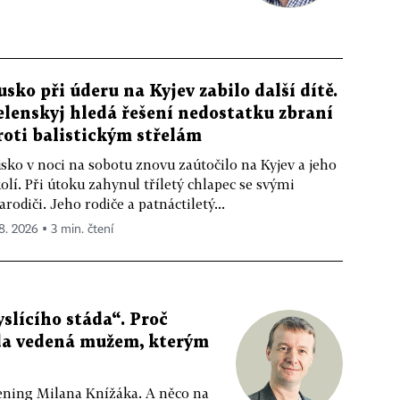
usko při úderu na Kyjev zabilo další dítě.
elenskyj hledá řešení nedostatku zbraní
roti balistickým střelám
sko v noci na sobotu znovu zaútočilo na Kyjev a jeho
olí. Při útoku zahynul tříletý chlapec se svými
arodiči. Jeho rodiče a patnáctiletý...
 8. 2026 ▪ 3 min. čtení
slícího stáda“. Proč
da vedená mužem, kterým
ppening Milana Knížáka. A něco na