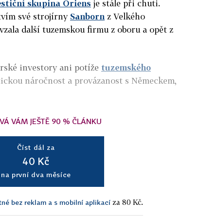
estiční skupina Oriens
je stále při chuti.
vím své strojírny
Sanborn
z Velkého
vzala další tuzemskou firmu z oboru a opět z
rské investory ani potíže
tuzemského
etickou náročnost a provázanost s Německem,
VÁ VÁM JEŠTĚ 90 % ČLÁNKU
Číst dál za
40 Kč
na první dva měsíce
za 80 Kč.
tné bez reklam a s mobilní aplikací