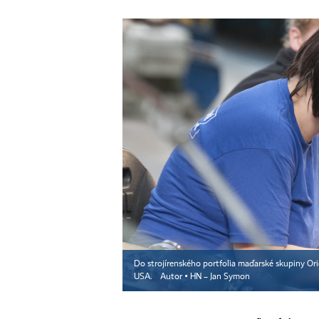
Do strojírenského portfolia maďarské skupiny Orien
USA.
Autor ▪
HN – Jan Symon