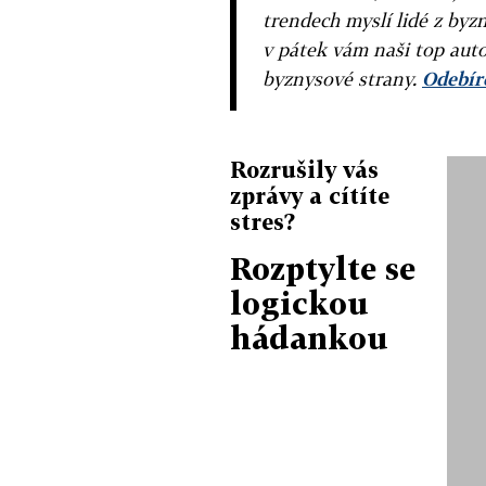
trendech myslí lidé z byzn
v pátek vám naši top auto
byznysové strany.
Odebíre
Rozrušily vás
zprávy a cítíte
stres?
Rozptylte se
logickou
hádankou