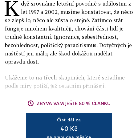
K
dyž srovnáme letošní povodně s událostmi z
let 1997 a 2002, musíme konstatovat, že něco
se zlepšilo, něco ale zůstalo stejné. Zatímco stát
funguje mnohem kvalitněji, chování části lidí je
trudně konstantní. Ignorance, sebestřednost,
bezohlednost, politický parazitismus. Dotyčných je
naštěstí jen málo, ale škod dokážou nadělat
opravdu dost.
Ukážeme to na třech skupinách, které seřadíme
podle míry potíží, jež ostatním přinášejí.
ZBÝVÁ VÁM JEŠTĚ 80 % ČLÁNKU
Číst dál za
40 Kč
na první dva měsíce