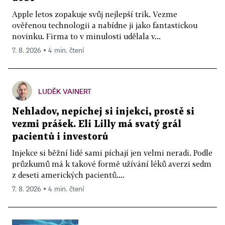
Apple letos zopakuje svůj nejlepší trik. Vezme
ověřenou technologii a nabídne ji jako fantastickou
novinku. Firma to v minulosti udělala v...
7. 8. 2026 ▪ 4 min. čtení
LUDĚK VAINERT
Nehladov, nepíchej si injekci, prostě si
vezmi prášek. Eli Lilly má svatý grál
pacientů i investorů
Injekce si běžní lidé sami píchají jen velmi neradi. Podle
průzkumů má k takové formě užívání léků averzi sedm
z deseti amerických pacientů....
7. 8. 2026 ▪ 4 min. čtení