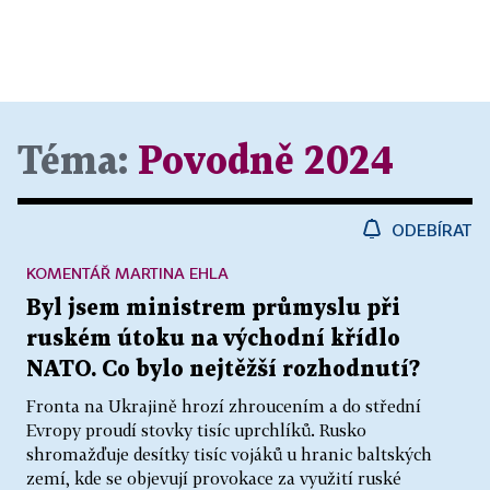
Téma:
Povodně 2024
ODEBÍRAT
KOMENTÁŘ MARTINA EHLA
Byl jsem ministrem průmyslu při
ruském útoku na východní křídlo
NATO. Co bylo nejtěžší rozhodnutí?
Fronta na Ukrajině hrozí zhroucením a do střední
Evropy proudí stovky tisíc uprchlíků. Rusko
shromažďuje desítky tisíc vojáků u hranic baltských
zemí, kde se objevují provokace za využití ruské