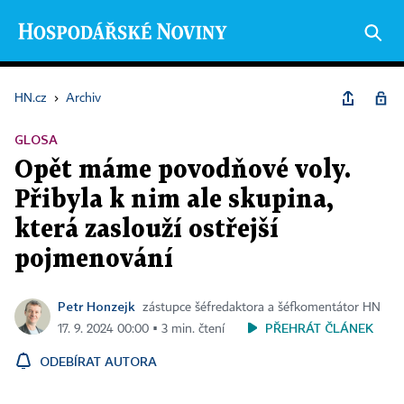
HN.cz
›
Archiv
GLOSA
Opět máme povodňové voly.
Přibyla k nim ale skupina,
která zaslouží ostřejší
pojmenování
Petr Honzejk
zástupce šéfredaktora a šéfkomentátor HN
PŘEHRÁT ČLÁNEK
17. 9. 2024 00:00 ▪ 3 min. čtení
ODEBÍRAT AUTORA