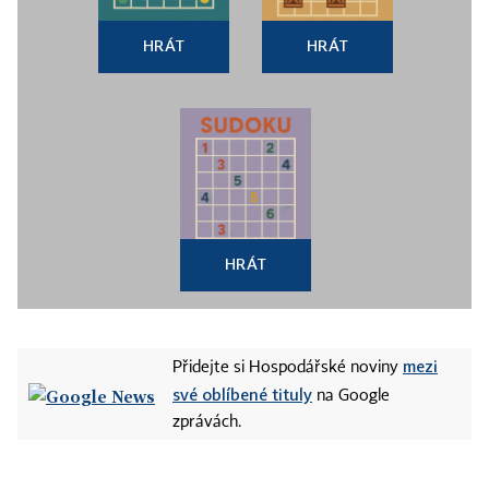
HRÁT
HRÁT
HRÁT
mezi
Přidejte si Hospodářské noviny
své oblíbené tituly
na Google
zprávách.