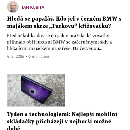
JAN KUBITA
Hledá se papaláš. Kdo jel v černém BMW s
majákem skrze „Turkovu“ křižovatku?
Před několika dny se do jedné pražské křižovatky
přihnalo obří luxusní BMW se začerněnými skly a
blikajícím majáčkem na střeše. Na červenou...
4. 8. 2026 ▪ 6 min. čtení
Týden s technologiemi: Nejlepší mobilní
skládačky přicházejí v nejhorší možné
době