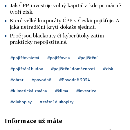
Jak ČPP investuje volný kapitál a kde primárně
tvoří zisk.
Které velké korporáty ČPP v Česku pojišťuje. A
jaká netradiční krytí dokáže sjednat.
Proč jsou blackouty či kyberútoky zatím
prakticky nepojistitelné.
#pojišťovnictví
#pojišťovna
#pojištění
#pojištění budov
#pojištění domácnosti
#zisk
#obrat
#povodně
#Povodně 2024
#klimatická změna
#klima
#investice
#dluhopisy
#státní dluhopisy
Informace už máte