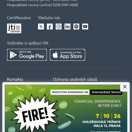
Hospodářské noviny (print) ISSN 0862-9587
Hospodářské noviny (online) ISSN 2787-950X
Certifikováno
Sledujte nás
Stáhněte si aplikaci HN
Kontakty
Ochrana osobních údajů
×
Tiráž redakce HN
Prohlášení o cookies
Economia
Nastavení soukromí
Kariéra v HN
Všeobecné smluvní podmínky
Ceník inzerce