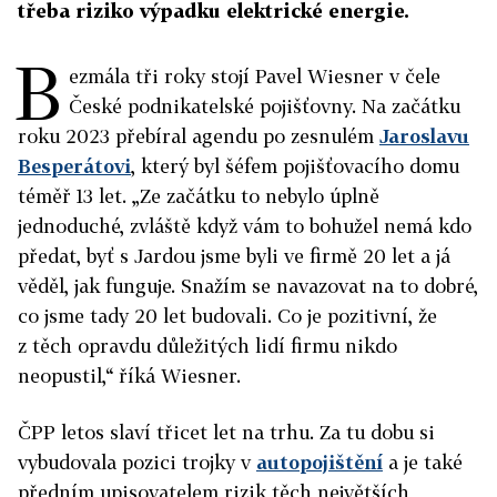
třeba riziko výpadku elektrické energie.
B
ezmála tři roky stojí Pavel Wiesner v čele
České podnikatelské pojišťovny. Na začátku
roku 2023 přebíral agendu po zesnulém
Jaroslavu
Besperátovi
, který byl šéfem pojišťovacího domu
téměř 13 let. „Ze začátku to nebylo úplně
jednoduché, zvláště když vám to bohužel nemá kdo
předat, byť s Jardou jsme byli ve firmě 20 let a já
věděl, jak funguje. Snažím se navazovat na to dobré,
co jsme tady 20 let budovali. Co je pozitivní, že
z těch opravdu důležitých lidí firmu nikdo
neopustil,“ říká Wiesner.
ČPP letos slaví třicet let na trhu. Za tu dobu si
vybudovala pozici trojky v
autopojištění
a je také
předním upisovatelem rizik těch největších