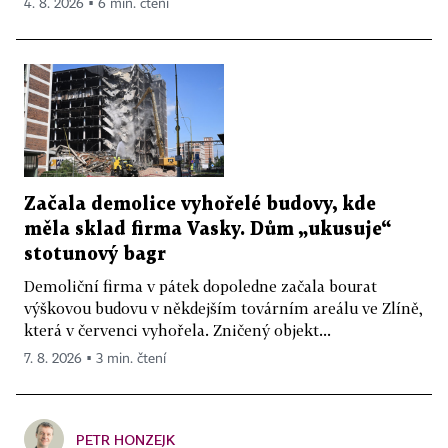
4. 8. 2026 ▪ 6 min. čtení
Začala demolice vyhořelé budovy, kde
měla sklad firma Vasky. Dům „ukusuje“
stotunový bagr
Demoliční firma v pátek dopoledne začala bourat
výškovou budovu v někdejším továrním areálu ve Zlíně,
která v červenci vyhořela. Zničený objekt...
7. 8. 2026 ▪ 3 min. čtení
PETR HONZEJK