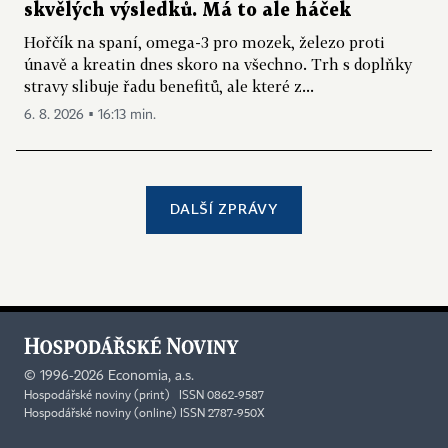
skvělých výsledků. Má to ale háček
Hořčík na spaní, omega-3 pro mozek, železo proti
únavě a kreatin dnes skoro na všechno. Trh s doplňky
stravy slibuje řadu benefitů, ale které z...
6. 8. 2026 ▪ 16:13 min.
DALŠÍ ZPRÁVY
©
1996-2026
Economia, a.s.
Hospodářské noviny (print) ISSN 0862-9587
Hospodářské noviny (online) ISSN 2787-950X