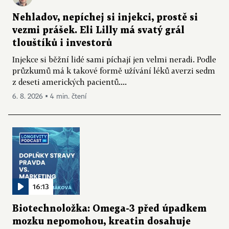
Nehladov, nepíchej si injekci, prostě si
vezmi prášek. Eli Lilly má svatý grál
tlouštíků i investorů
Injekce si běžní lidé sami píchají jen velmi neradi. Podle
průzkumů má k takové formě užívání léků averzi sedm
z deseti amerických pacientů....
6. 8. 2026 ▪ 4 min. čtení
16:13
Biotechnoložka: Omega-3 před úpadkem
mozku nepomohou, kreatin dosahuje