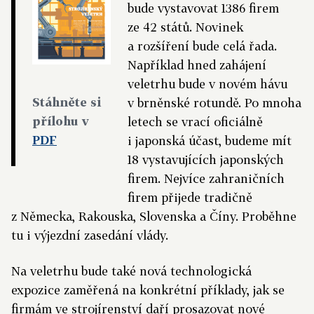
bude vystavovat 1386 firem
ze 42 států. Novinek
a rozšíření bude celá řada.
Například hned zahájení
veletrhu bude v novém hávu
Stáhněte si
v brněnské rotundě. Po mnoha
přílohu v
letech se vrací oficiálně
PDF
i japonská účast, budeme mít
18 vystavujících japonských
firem. Nejvíce zahraničních
firem přijede tradičně
z Německa, Rakouska, Slovenska a Číny. Proběhne
tu i výjezdní zasedání vlády.
Na veletrhu bude také nová technologická
expozice zaměřená na konkrétní příklady, jak se
firmám ve strojírenství daří prosazovat nové