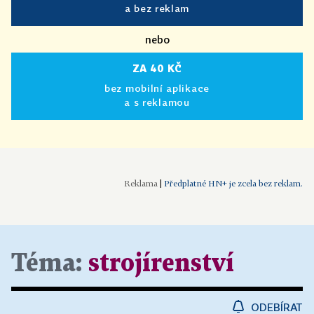
a bez reklam
nebo
ZA 40 KČ
bez mobilní aplikace
a s reklamou
|
Předplatné HN+ je zcela bez reklam.
Téma:
strojírenství
ODEBÍRAT