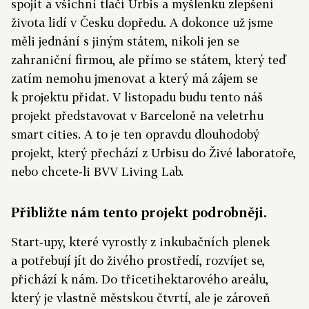
spojit a všichni tlačí Urbis a myšlenku zlepšení
života lidí v Česku dopředu. A dokonce už jsme
měli jednání s jiným státem, nikoli jen se
zahraniční firmou, ale přímo se státem, který teď
zatím nemohu jmenovat a který má zájem se
k projektu přidat. V listopadu budu tento náš
projekt představovat v Barceloně na veletrhu
smart cities. A to je ten opravdu dlouhodobý
projekt, který přechází z Urbisu do Živé laboratoře,
nebo chcete‑li BVV Living Lab.
Přibližte nám tento projekt podrobněji.
Start‑upy, které vyrostly z inkubačních plenek
a potřebují jít do živého prostředí, rozvíjet se,
přichází k nám. Do třicetihektarového areálu,
který je vlastně městskou čtvrtí, ale je zároveň