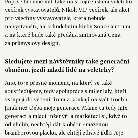
Poprvé budeme mít také na strojírenském veletrhu
večírek vystavovatelů. Nikoli VIP večírek, ale akci
pro všechny vystavovatele, která nebude
na výstavišti, ale v hudebním klubu Sono Centrum
a na které bude také předána zmiňovaná Cena
za průmyslový design.
Sledujete mezi návštěvníky také generační
obměnu, jezdí mladí lidé na veletrhy?
Ano, to je přesně moment, na který se také
soustřeďujeme, tedy spolupráce s mileniály, kteří
vstupují do vedení firem a koukají na svět trochu
jinak než třeba moje generace. Máme tu tedy mix
generací a mladí inženýři a markéťáci si, když to
odlehčím, nechtějí dát k obědu smaženou
bramborovou placku, ale chtějí zdravé jídlo. A je