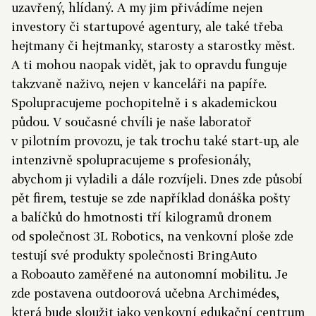
uzavřený, hlídaný. A my jim přivádíme nejen
investory či startupové agentury, ale také třeba
hejtmany či hejtmanky, starosty a starostky měst.
A ti mohou naopak vidět, jak to opravdu funguje
takzvaně naživo, nejen v kanceláři na papíře.
Spolupracujeme pochopitelně i s akademickou
půdou. V současné chvíli je naše laboratoř
v pilotním provozu, je tak trochu také start‑up, ale
intenzivně spolupracujeme s profesionály,
abychom ji vyladili a dále rozvíjeli. Dnes zde působí
pět firem, testuje se zde například donáška pošty
a balíčků do hmotnosti tří kilogramů dronem
od společnost 3L Robotics, na venkovní ploše zde
testují své produkty společnosti BringAuto
a Roboauto zaměřené na autonomní mobilitu. Je
zde postavena outdoorová učebna Archimédes,
která bude sloužit jako venkovní edukační centrum