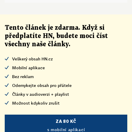
Tento článek
je
zdarma. Když si
předplatíte HN, budete moci číst
všechny naše články
.
Veškerý obsah HN.cz
Mobilní aplikace
Bez reklam
Odemykejte obsah pro přátele
Články v audioverzi + playlist
Možnost kdykoliv zrušit
ZA 80 KČ
s mobilní aplikací