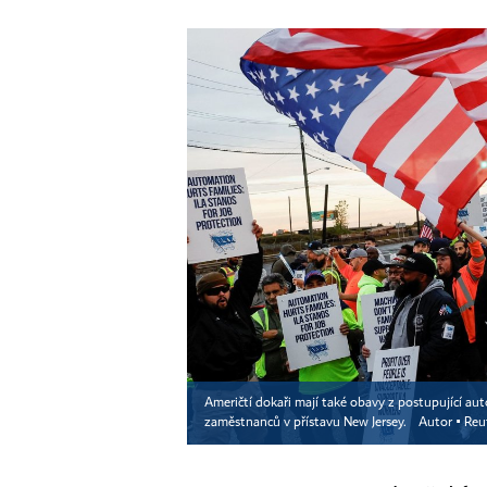
Američtí dokaři mají také obavy z postupující au
zaměstnanců v přístavu New Jersey.
Autor ▪
Reu