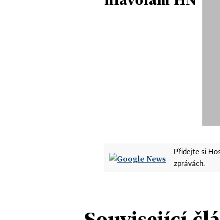
Přidejte si H
zprávách.
Související čl