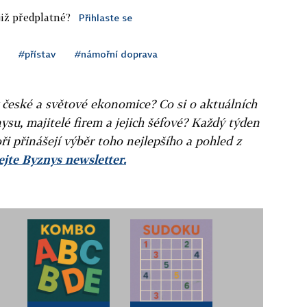
iž předplatné?
Přihlaste se
#přístav
#námořní doprava
v české a světové ekonomice? Co si o aktuálních
ysu, majitelé firem a jejich šéfové? Každý týden
ři přinášejí výběr toho nejlepšího a pohled z
jte Byznys newsletter.