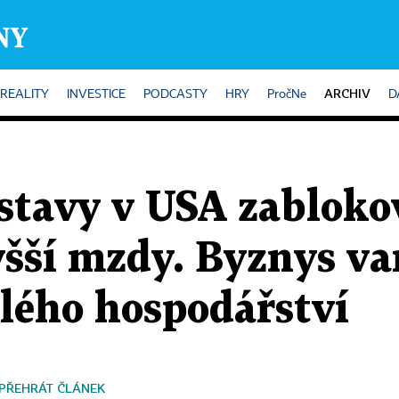
ARCHIV
REALITY
INVESTICE
PODCASTY
HRY
PročNe
D
stavy v USA zabloko
šší mzdy. Byznys va
elého hospodářství
PŘEHRÁT ČLÁNEK