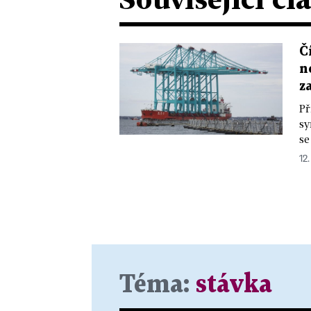
Č
n
z
Př
sy
se
12.
Téma:
stávka