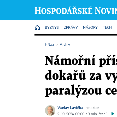
HOME
BYZNYS
ZPRÁVY
NÁZORY
TECH
HN.cz
›
Archiv
Námořní pří
dokařů za vy
paralýzou c
Václav Lavička
redaktor
2. 10. 2024 00:00 ▪ 3 min. čtení