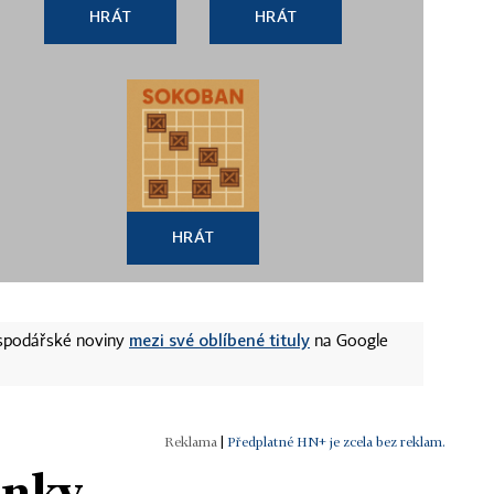
HRÁT
HRÁT
HRÁT
mezi své oblíbené tituly
ospodářské noviny
na Google
|
Předplatné HN+ je zcela bez reklam.
ánky