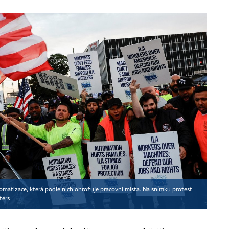
tomatizace, která podle nich ohrožuje pracovní místa. Na snímku protest
ters