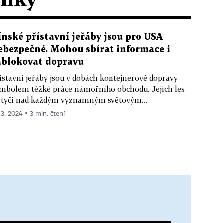
ínské přístavní jeřáby jsou pro USA
ebezpečné. Mohou sbírat informace i
ablokovat dopravu
ístavní jeřáby jsou v dobách kontejnerové dopravy
mbolem těžké práce námořního obchodu. Jejich les
 tyčí nad každým významným světovým...
 3. 2024 ▪ 3 min. čtení