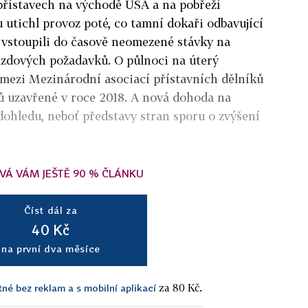
přístavech na východě USA a na pobřeží
 utichl provoz poté, co tamní dokaři odbavující
 vstoupili do časově neomezené stávky na
zdových požadavků. O půlnoci na úterý
 mezi Mezinárodní asociací přístavních dělníků
vů uzavřené v roce 2018. A nová dohoda na
 dohledu, neboť představy stran sporu o zvýšení
VÁ VÁM JEŠTĚ 90 % ČLÁNKU
Číst dál za
40 Kč
na první dva měsíce
za 80 Kč.
tné bez reklam a s mobilní aplikací