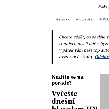
Máte j
#stávka
#logistika
#USA
Chcete vědět, co se děje 
trendech myslí lidé z byzn
v pátek vám naši top auto
byznysové strany.
Odebíre
Nudíte se na
poradě?
Vyřešte
dnešní
hlavolam HN