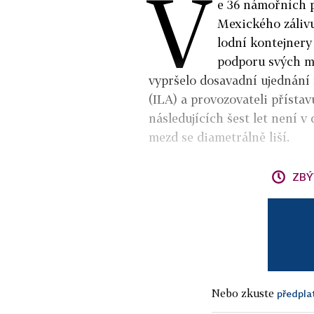
V
e 36 námořních 
Mexického zálivu
lodní kontejnery
podporu svých m
vypršelo dosavadní ujednání
(ILA) a provozovateli přísta
následujících šest let není v
mezd se diametrálně liší.
ZBÝ
Nebo zkuste
předpla