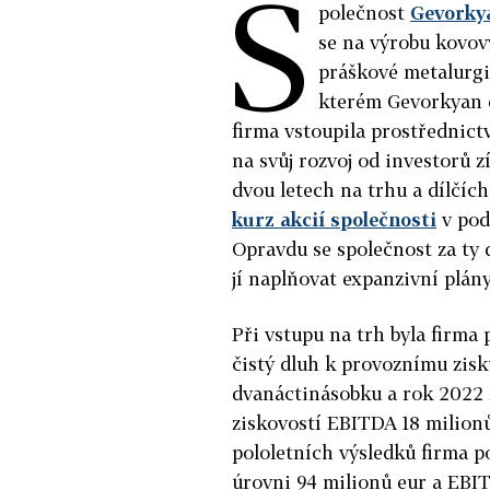
S
polečnost
Gevorky
se na výrobu kovo
práškové metalurgi
kterém Gevorkyan 
firma vstoupila prostřednict
na svůj rozvoj od investorů z
dvou letech na trhu a dílčíc
kurz akcií společnosti
v pod
Opravdu se společnost za ty
jí naplňovat expanzivní plán
Při vstupu na trh byla firma
čistý dluh k provoznímu zis
dvanáctinásobku a rok 2022 z
ziskovostí EBITDA 18 milionů
pololetních výsledků firma po
úrovni 94 milionů eur a EBI