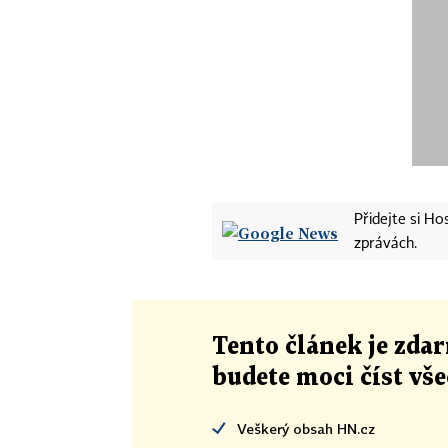
Přidejte si H
zprávách.
Tento článek
je
zdar
budete moci číst vš
Veškerý obsah HN.cz