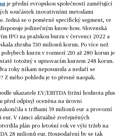
an
je přední evropskou společností zaměřující
vých součástek inovativními metodami
e. Jedná se o poměrně specifický segment, ve
disponuje jedinečným know-how. Slovenská
vím IPO na pražskou burzu v červenci 2022 a
ískala zhruba 730 milionů korun. Po více než
h pohybech kurzu v rozmezí 210 až 280 korun je
statě totožný s upisovacím kurzem 248 korun.
 dva roky nikam neposunula a nedaří se
y? Z mého pohledu je to přesně naopak.
 podle ukazatele EV/EBITDA (tržní hodnota plus
ku před odpisy) oceněna na úrovni
akončila s tržbami 59 milionů eur a provozní
 eur. V rámci aktuálně zveřejněných
tvrdila plán pro letošní rok ve výši tržeb na
TDA 28 milionů eur. Hospodaření by se tak