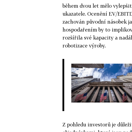
během dvou let mělo vylepšit
ukazatele. Ocenění EV/EBITDA
zachován původní násobek jak
hospodařením by to implikov
rozšířila své kapacity a nadá
robotizace výroby.
Z pohledu investorů je důleži