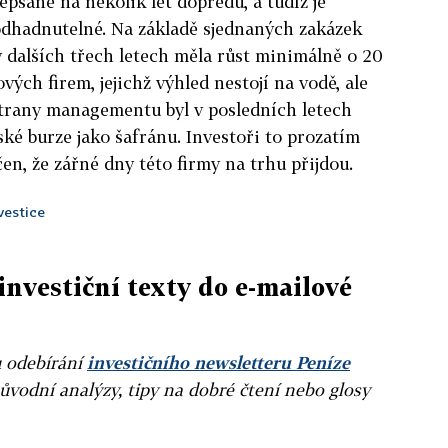
epsané na několik let dopředu, a tudíž je
dhadnutelné. Na základě sjednaných zakázek
v dalších třech letech měla růst minimálně o 20
ých firem, jejichž výhled nestojí na vodě, ale
strany managementu byl v posledních letech
ské burze jako šafránu. Investoři to prozatím
en, že zářné dny této firmy na trhu přijdou.
vestice
investiční texty do e-mailové
u odebírání
investičního newsletteru Peníze
ůvodní analýzy, tipy na dobré čtení nebo glosy