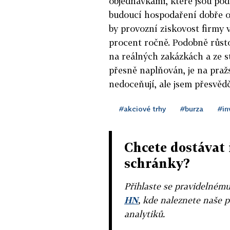
objednávkami, které jsou pod
budoucí hospodaření dobře o
by provozní ziskovost firmy 
procent ročně. Podobně růstov
na reálných zakázkách a ze 
přesně naplňován, je na praž
nedoceňují, ale jsem přesvědč
#akciové trhy
#burza
#in
Chcete dostávat 
schránky?
Přihlaste se pravidelném
HN
, kde naleznete naše p
analytiků.