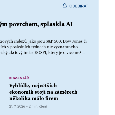
ODEBÍRAT
ým povrchem, splaskla AI
ciových indexů, jako jsou S&P 500, Dow Jones či
zích v posledních týdnech nic významného
ský akciový index KOSPI, který je o více než...
KOMENTÁŘ
Vyhlídky největších
ekonomik stojí na záměrech
několika málo firem
21. 7. 2026 ▪ 2 min. čtení