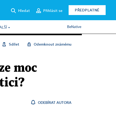
PŘEDPLATNÉ
Hledat
Přihlásit se
BeNative
ALŠÍ
Sdílet
Odemknout známému
ze moc
tici?
ODEBÍRAT AUTORA