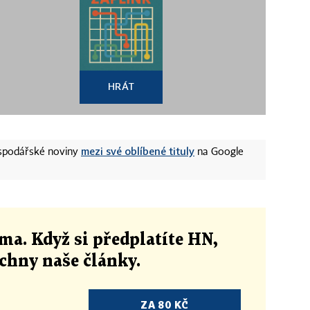
HRÁT
mezi své oblíbené tituly
ospodářské noviny
na Google
ma. Když si předplatíte HN,
echny naše články
.
ZA 80 KČ