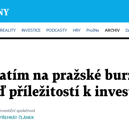
ARCHIV
REALITY
INVESTICE
PODCASTY
HRY
PročNe
D
atím na pražské bur
ď příležitostí k inves
investiční společnost
PŘEHRÁT ČLÁNEK