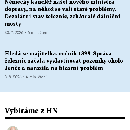
Německý kancléř našel nového ministra
dopravy, na něhož se valí staré problémy.
Dezolátní stav železnic, zchátralé dálniční
mosty
30. 7. 2026 ▪ 6 min. čtení
Hledá se majitelka, ročník 1899. Správa
železnic začala vyvlastňovat pozemky okolo
Jenče a narazila na bizarní problém
3. 8. 2026 ▪ 4 min. čtení
Vybíráme z HN