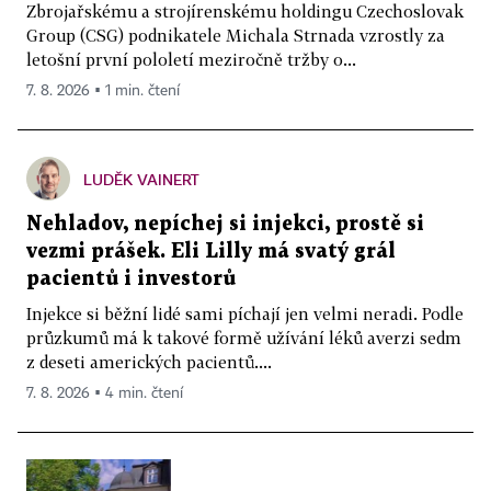
Zbrojařskému a strojírenskému holdingu Czechoslovak
Group (CSG) podnikatele Michala Strnada vzrostly za
letošní první pololetí meziročně tržby o...
7. 8. 2026 ▪ 1 min. čtení
LUDĚK VAINERT
Nehladov, nepíchej si injekci, prostě si
vezmi prášek. Eli Lilly má svatý grál
pacientů i investorů
Injekce si běžní lidé sami píchají jen velmi neradi. Podle
průzkumů má k takové formě užívání léků averzi sedm
z deseti amerických pacientů....
7. 8. 2026 ▪ 4 min. čtení