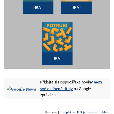
HRÁT
HRÁT
HRÁT
mezi
Přidejte si Hospodářské noviny
své oblíbené tituly
na Google
zprávách.
|
Předplatné HN+ je zcela bez reklam.