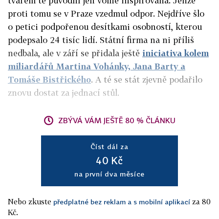
tvarem té původní jen volně inspirovaná. Jenže
proti tomu se v Praze vzedmul odpor. Nejdříve šlo
o petici podpořenou desítkami osobností, kterou
podepsalo 24 tisíc lidí. Státní firma na ni příliš
nedbala, ale v září se přidala ještě
iniciativa kolem
miliardářů Martina Vohánky, Jana Barty a
Tomáše Bistřického
. A té se stát zjevně podařilo
znovu dostat za jednací stůl.
ZBÝVÁ VÁM JEŠTĚ 80 % ČLÁNKU
Číst dál za
40 Kč
na první dva měsíce
Nebo zkuste
za 80
předplatné bez reklam a s mobilní aplikací
Kč.