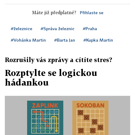
Máte již předplatné?
Přihlaste se
#železnice
#Správa železnic
#Praha
#Vohánka Martin
#Barta Jan
#Kupka Martin
Rozrušily vás zprávy a cítíte stres?
Rozptylte se logickou
hádankou