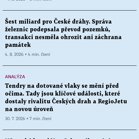
Šest miliard pro České dráhy. Správa
železnic podepsala převod pozemků,
transakci nesměla ohrozit ani záchrana
památek
4. 8. 2026 ▪ 4 min. čtení
ANALÝZA
Tendry na dotované vlaky se mění před
očima. Tady jsou klíčové události, které
dostaly rivalitu Českých drah a RegioJetu
na novou úroveň
30. 7. 2026 ▪ 7 min. čtení