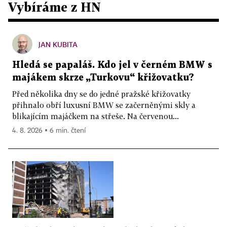
Vybíráme z HN
JAN KUBITA
Hledá se papaláš. Kdo jel v černém BMW s
majákem skrze „Turkovu“ křižovatku?
Před několika dny se do jedné pražské křižovatky
přihnalo obří luxusní BMW se začerněnými skly a
blikajícím majáčkem na střeše. Na červenou...
4. 8. 2026 ▪ 6 min. čtení