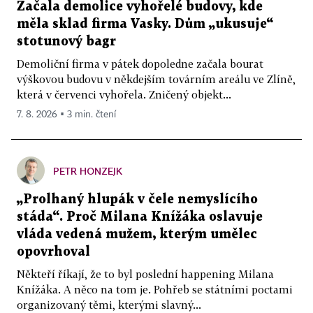
Začala demolice vyhořelé budovy, kde
měla sklad firma Vasky. Dům „ukusuje“
stotunový bagr
Demoliční firma v pátek dopoledne začala bourat
výškovou budovu v někdejším továrním areálu ve Zlíně,
která v červenci vyhořela. Zničený objekt...
7. 8. 2026 ▪ 3 min. čtení
PETR HONZEJK
„Prolhaný hlupák v čele nemyslícího
stáda“. Proč Milana Knížáka oslavuje
vláda vedená mužem, kterým umělec
opovrhoval
Někteří říkají, že to byl poslední happening Milana
Knížáka. A něco na tom je. Pohřeb se státními poctami
organizovaný těmi, kterými slavný...