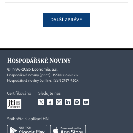
DALŠÍ ZPRÁVY
©
1996-2026
Economia, a.s.
Hospodářské noviny (print) ISSN 0862-9587
Hospodářské noviny (online) ISSN 2787-950X
Certifikováno
Sledujte nás
Stáhněte si aplikaci HN