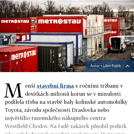
Autor ▪
Libor Fojtík
M
enší
stavební firma
s ročními tržbami v
desítkách milionů korun se v minulosti
podílela třeba na stavbě haly kolínské automobilky
Toyota, závodu společnosti Draslovka nebo
největšího tuzemského nákupního centra
Westfield Chodov. Na řadě zakázek působil podnik