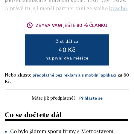
jako subdodavatel stavební společnosti Metrostav.
A právě tu její menší partner viní ze svého
krachu
.
ZBÝVÁ VÁM JEŠTĚ 80 % ČLÁNKU
Číst dál za
40 Kč
na první dva měsíce
Nebo zkuste
za 80
předplatné bez reklam a s mobilní aplikací
Kč.
Máte již předplatné?
Přihlaste se
Co se dočtete dál
Co bylo jádrem sporu firmy s Metrostavem.