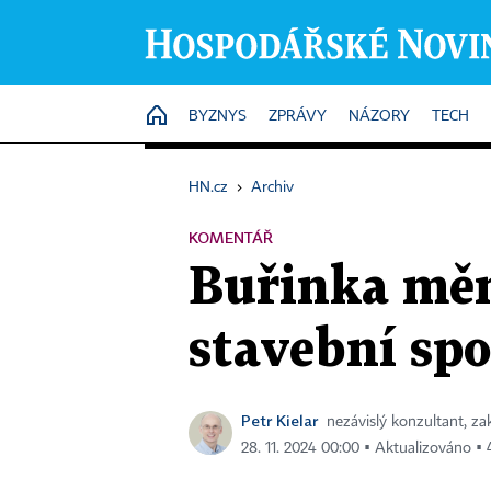
HOME
BYZNYS
ZPRÁVY
NÁZORY
TECH
HN.cz
›
Archiv
KOMENTÁŘ
Buřinka měn
stavební sp
Petr Kielar
nezávislý konzultant, za
28. 11. 2024 00:00 ▪ Aktualizováno ▪ 