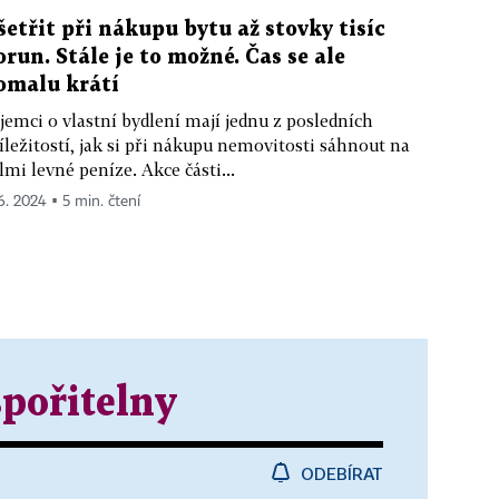
šetřit při nákupu bytu až stovky tisíc
orun. Stále je to možné. Čas se ale
omalu krátí
jemci o vlastní bydlení mají jednu z posledních
íležitostí, jak si při nákupu nemovitosti sáhnout na
lmi levné peníze. Akce části...
 6. 2024 ▪ 5 min. čtení
spořitelny
ODEBÍRAT