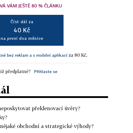
VÁ VÁM JEŠTĚ 80 % ČLÁNKU
Číst dál za
40 Kč
na první dva měsíce
za 80 Kč.
tné bez reklam a s mobilní aplikací
iž předplatné?
Přihlaste se
dál
neposkytovat překlenovací úvěry?
ky?
 nějaké obchodní a strategické výhody?