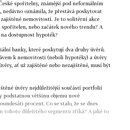
 České spořitelny, známější pod neformálním
 nedávno oznámila, že přestává poskytovat
zajištěné nemovitostí. Je to solitérní akce
h spořitelen, nebo začátek nového trendu? A
k na dostupnost hypoték?
iální banky, které poskytují dva druhy úvěrů.
ávem k nemovitosti (neboli hypotéky) a úvěry
věry, ať už zajištěné nebo nezajištěné, musí být
ištěné úvěry nejdůležitější součástí portfolií
ly podstatnou většinu objemu nově
smdesáti procent. Co se stalo, že se dnes
en tohoto důležitého segmentu zříká? A jaké to