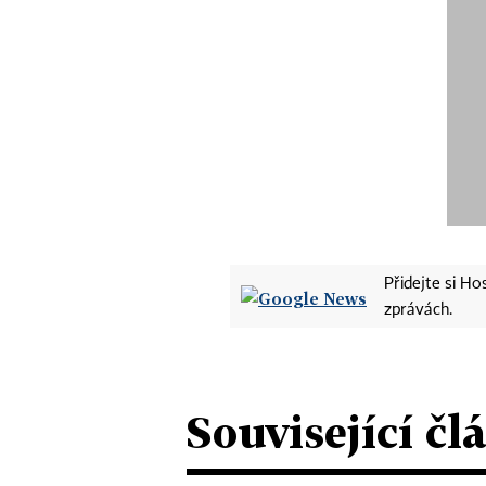
Přidejte si H
zprávách.
Související čl