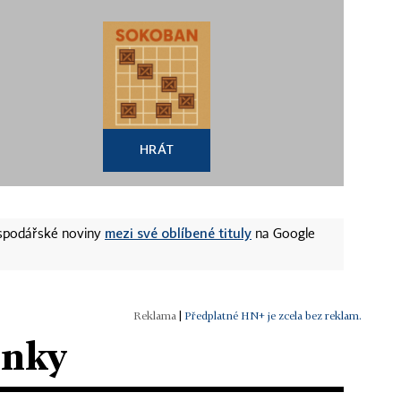
HRÁT
mezi své oblíbené tituly
ospodářské noviny
na Google
|
Předplatné HN+ je zcela bez reklam.
ánky