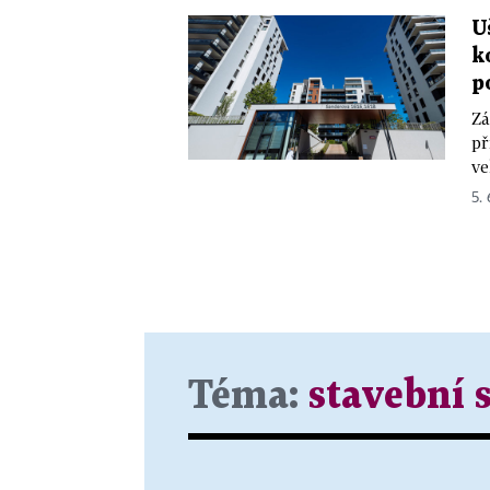
U
k
p
Zá
př
ve
5.
Téma:
stavební 