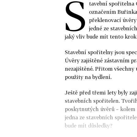
S
tavební spořitelna
označením Buřinka,
překlenovací úvěry 
jedné ze stavebníc
jaký vliv bude mít tento kro
Stavební spořitelny jsou spec
Úvěry zajištěné zástavním pr
nezajištěné. Přitom všechny ú
použity na bydlení.
Ještě před třemi lety byly zaj
stavebních spořitelen. Tvoři
poskytnutých úvěrů – kolem o
jedna ze stavebních spořitel
bude mít důsledky?