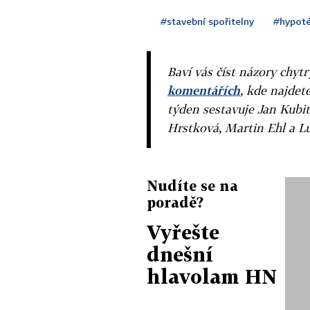
#stavební spořitelny
#hypot
Baví vás číst názory chytr
komentářích
, kde najdet
týden sestavuje Jan Kubit
Hrstková, Martin Ehl a L
Nudíte se na
poradě?
Vyřešte
dnešní
hlavolam HN