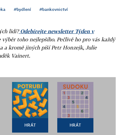
éka
#bydlení
#bankovnictví
ých lidí?
Odebírejte newsletter Týden v
e výběr toho nejlepšího. Pečlivě ho pro vás každý
a a kromě jiných píší Petr Honzejk, Julie
uděk Vainert.
HRÁT
HRÁT