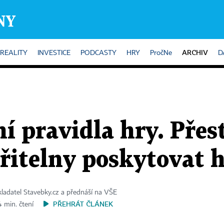
ARCHIV
REALITY
INVESTICE
PODCASTY
HRY
PročNe
D
í pravidla hry. Pře
ořitelny poskytovat 
kladatel Stavebky.cz a přednáší na VŠE
PŘEHRÁT ČLÁNEK
4 min. čtení