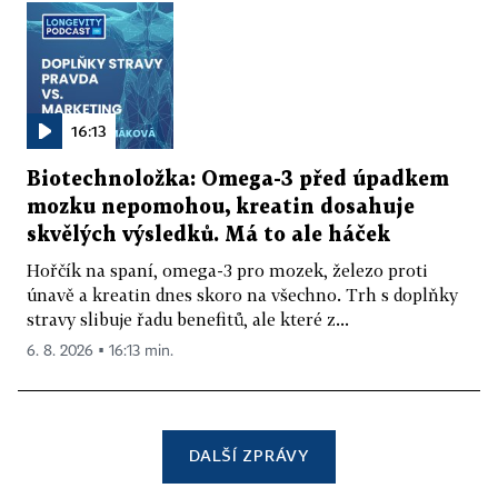
16:13
Biotechnoložka: Omega-3 před úpadkem
mozku nepomohou, kreatin dosahuje
skvělých výsledků. Má to ale háček
Hořčík na spaní, omega-3 pro mozek, železo proti
únavě a kreatin dnes skoro na všechno. Trh s doplňky
stravy slibuje řadu benefitů, ale které z...
6. 8. 2026 ▪ 16:13 min.
DALŠÍ ZPRÁVY