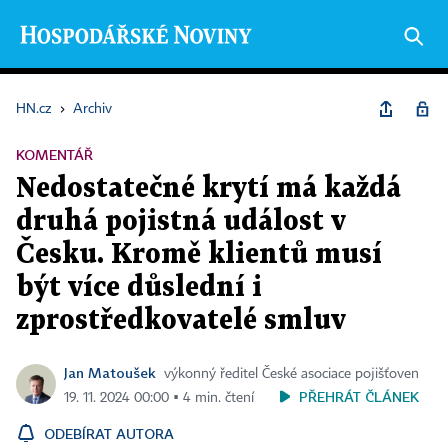
HN.cz
›
Archiv
KOMENTÁŘ
Nedostatečné krytí má každá
druhá pojistná událost v
Česku. Kromě klientů musí
být více důslední i
zprostředkovatelé smluv
Jan Matoušek
výkonný ředitel České asociace pojišťoven
PŘEHRÁT ČLÁNEK
19. 11. 2024 00:00 ▪ 4 min. čtení
ODEBÍRAT AUTORA