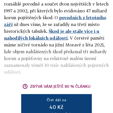
rozsáhlé povodně a součet dvou největších v letech
1997 a 2002, při kterých bylo evidováno 47 miliard
korun pojištěných škod. O
povodních z letošního
září
už dnes víme, že se zařadily na třetí místo
historických tabulek.
Škod je ale stále více i u
nahodilých lokálních událostí
. V čerstvé paměti
máme ničivé tornádo na jižní Moravě z léta 2021,
kde objem nahlášených škod překonal tři miliardy
korun a pojišťovny na relativně malém území
zaznamenaly téměř 10 tisíc nahlášených pojistných
událostí.
ZBÝVÁ VÁM JEŠTĚ 80 % ČLÁNKU
Číst dál za
40 Kč