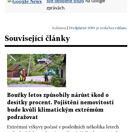
své oblíbené tituly
na Google
zprávách.
|
Předplatné HN+ je zcela bez reklam.
Související články
Bouřky letos způsobily nárůst škod o
desítky procent. Pojištění nemovitostí
bude kvůli klimatickým extrémům
podražovat
Extrémní výkyvy počasí v posledních několika letech