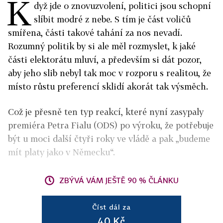
K
dyž jde o znovuzvolení, politici jsou schopní
slíbit modré z nebe. S tím je část voličů
smířena, části takové tahání za nos nevadí.
Rozumný politik by si ale měl rozmyslet, k jaké
části elektorátu mluví, a především si dát pozor,
aby jeho slib nebyl tak moc v rozporu s realitou, že
místo růstu preferencí sklidí akorát tak výsměch.
Což je přesně ten typ reakcí, které nyní zasypaly
premiéra Petra Fialu (ODS) po výroku, že potřebuje
být u moci další čtyři roky ve vládě a pak „budeme
mít platy jako v Německu“.
ZBÝVÁ VÁM JEŠTĚ 90 % ČLÁNKU
Číst dál za
40 Kč