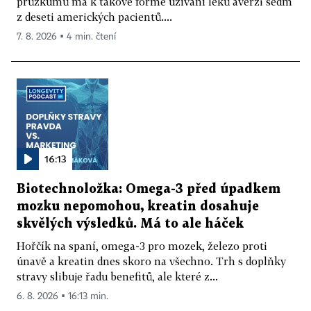
průzkumů má k takové formě užívání léků averzi sedm
z deseti amerických pacientů....
7. 8. 2026 ▪ 4 min. čtení
16:13
Biotechnoložka: Omega-3 před úpadkem
mozku nepomohou, kreatin dosahuje
skvělých výsledků. Má to ale háček
Hořčík na spaní, omega-3 pro mozek, železo proti
únavě a kreatin dnes skoro na všechno. Trh s doplňky
stravy slibuje řadu benefitů, ale které z...
6. 8. 2026 ▪ 16:13 min.