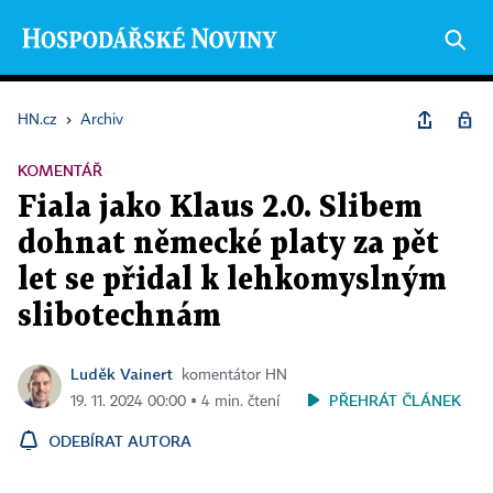
HN.cz
›
Archiv
KOMENTÁŘ
Fiala jako Klaus 2.0. Slibem
dohnat německé platy za pět
let se přidal k lehkomyslným
slibotechnám
Luděk Vainert
komentátor HN
PŘEHRÁT ČLÁNEK
19. 11. 2024 00:00 ▪ 4 min. čtení
ODEBÍRAT AUTORA