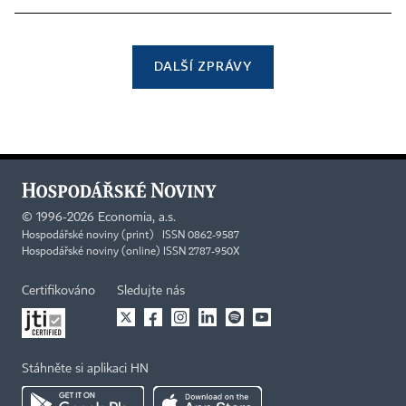
DALŠÍ ZPRÁVY
©
1996-2026
Economia, a.s.
Hospodářské noviny (print) ISSN 0862-9587
Hospodářské noviny (online) ISSN 2787-950X
Certifikováno
Sledujte nás
Stáhněte si aplikaci HN