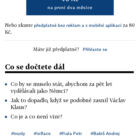
na první dva měsíce
Nebo zkuste
za 80
předplatné bez reklam a s mobilní aplikací
Kč.
Máte již předplatné?
Přihlaste se
Co se dočtete dál
Co by se muselo stát, abychom za pět let
vydělávali jako Němci?
Jak to dopadlo, když se podobně zasnil Václav
Klaus?
Co je a co není vize?
#mzdy
#inflace
#Fiala Petr
#Babiš Andrej