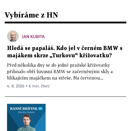
Vybíráme z HN
JAN KUBITA
Hledá se papaláš. Kdo jel v černém BMW s
majákem skrze „Turkovu“ křižovatku?
Před několika dny se do jedné pražské křižovatky
přihnalo obří luxusní BMW se začerněnými skly a
blikajícím majáčkem na střeše. Na červenou...
4. 8. 2026 ▪ 6 min. čtení