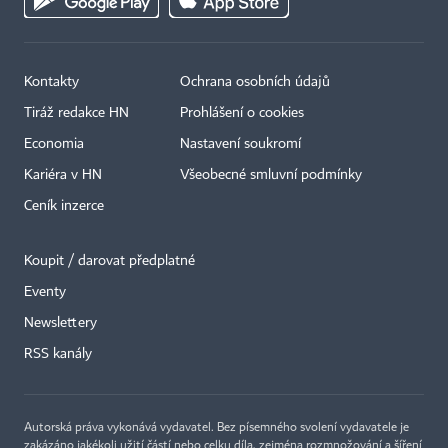
Kontakty
Ochrana osobních údajů
Tiráž redakce HN
Prohlášení o cookies
Economia
Nastavení soukromí
Kariéra v HN
Všeobecné smluvní podmínky
Ceník inzerce
Koupit / darovat předplatné
Eventy
Newslettery
×
RSS kanály
Autorská práva vykonává vydavatel. Bez písemného svolení vydavatele je
zakázáno jakékoli užití částí nebo celku díla, zejména rozmnožování a šíření